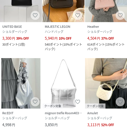
UNITED BASE
MAJESTIC LEGON
Heather
ショルダーバッグ
ハンドバッグ
ショルダーバッグ
3,300
5,940
4,504
円
39
%
OFF
円
10
%
OFF
円
37
%
OFF
30
ポイント
(
1倍
)
540
ポイント
(
10%ポイント
614
ポイント
(
15%ポイント
バック
)
バック
)
クーポン対象
クーポン対象
Re:EDIT
mignon trefle Room403 selected
Amulet
ショルダーバッグ
ショルダーバッグ
ショルダーバッグ
4,998
3,850
3,113
円
円
円
52
%
OFF