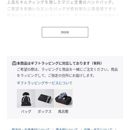
上品なキルティングを施したマジェ定番のハンドバッグ。
ご要望を多数いただいたバッグが素材新たに再登場です☆
肩掛けもできるショルダー付きで、様々なシーンで活躍する
こと間違いなし！
鍵やキーホルダーをつけることができるチャームセットで自
more
分だけのアレンジを楽しめます♪
■サイズ感
350mlのペットボトルが収納可能。
その他2つ折り財布、小ぶりなポーチも入ります。
redeem
本商品はギフトラッピングに対応しております（有料）
コンパクトな荷物でお出かけしたい時にピッタリのサイズ感
ご希望の際は、ラッピングと商品を一緒にご注文ください。商品
です。
をラッピングして、ご指定の住所にお届けします。
※付属のショルダーストラップは58～111cmで調節可能。
ギフトラッピングサービスについて
■スタイリング
シンプルなスタイリングにはアクセントとして、
華やかなスタイリングはより一層上品な印象に仕上げてくれ
バッグ
ボックス
風呂敷
ます。
大きすぎないサイズ感がスタイリングの邪魔をせずさりげな
く華やかにしてくれます。
発送日・在庫表記について
置き配について
交換・返品について