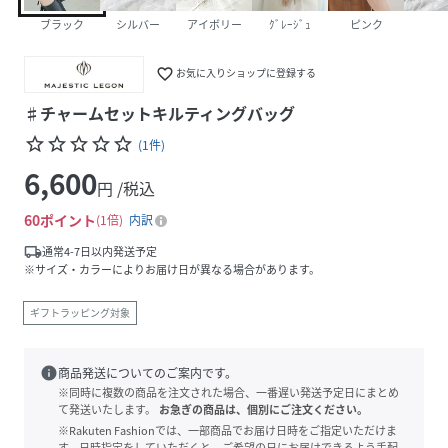
ブラック
シルバー
アイボリー
ｸﾞﾚｰｼﾞｭ
ピンク
favorite_border
お気に入りショップに登録する
♯チャームセットキルティングバッグ
star_border
star_border
star_border
star_border
star_border
(
1
件
)
6,600
円 /税込
60
ポイント
1倍
内訳
local_shipping
通常4-7日以内発送予定
※サイズ・カラーによりお届け日が異なる場合があります。
ギフトラッピング対象
info
商品発送についてのご案内です。
※同時に複数の商品を注文された場合、一番遅い発送予定日にまとめ
て発送いたします。
お急ぎの商品は、個別にご注文ください。
※Rakuten Fashionでは、一部商品でお届け日時をご指定いただけま
す。日時指定をしていただくと、ご希望の日にお届けできるよう手配