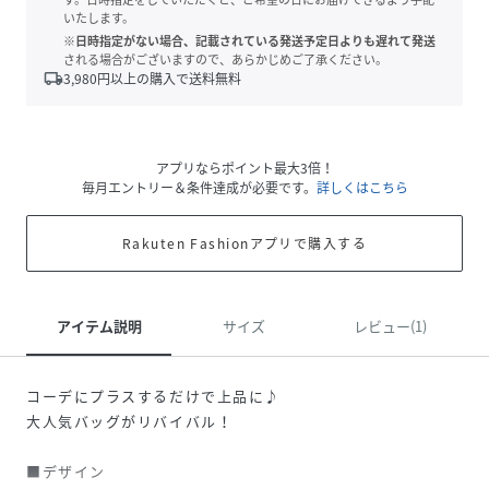
いたします。
※日時指定がない場合、記載されている発送予定日よりも遅れて発送
される場合がございますので、あらかじめご了承ください。
local_shipping
3,980
円以上の購入で送料無料
アプリならポイント最大3倍！
毎月エントリー＆条件達成が必要です。
詳しくはこちら
Rakuten Fashionアプリで購入する
アイテム説明
サイズ
レビュー(1)
コーデにプラスするだけで上品に♪
大人気バッグがリバイバル！
■デザイン