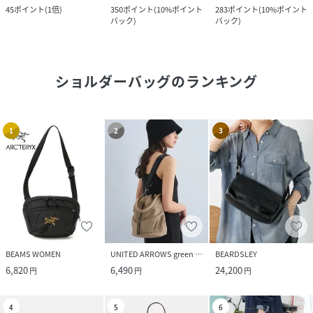
45
ポイント
(
1倍
)
350
ポイント
(
10%ポイント
283
ポイント
(
10%ポイント
バック
)
バック
)
ショルダーバッグ
のランキング
1
2
3
BEAMS WOMEN
UNITED ARROWS green label relaxing
BEARDSLEY
6,820
6,490
24,200
円
円
円
4
5
6