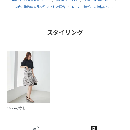
同時に複数の商品を注文された場合
メーカー希望小売価格について
■商品のお気に入り登録 再入荷通知やのこりわずか、お得な
プライスダウンの情報も受け取ることができます。
ぜひご登録ください◎
スタイリング
性別タイプ
レディース
原産国
中国
素材
本体/合成皮革 裏地/ポリエステル100%
サイズ
なし
品番
JB0680_103712
(
103712-8906-08-00 JB0680
)
166cm / なし