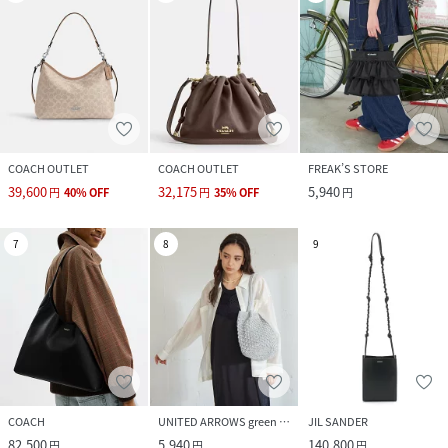
COACH OUTLET
COACH OUTLET
FREAK’S STORE
39,600
32,175
5,940
円
40
%
OFF
円
35
%
OFF
円
7
8
9
COACH
UNITED ARROWS green label relaxing
JIL SANDER
82,500
5,940
140,800
円
円
円