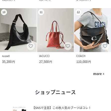
10
11
12
russet
IACUCCI
COACH
35,200
27,500
110,000
円
円
円
more
navigate_next
ショップニュース
【SNSで注目】この秋人気のブーツはコレ！