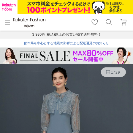
menu
home
search
favorite_border
shopping_cart
lock_outline
メニュー
トップ
検索
お気に入り
カート
ログイン
3,980円(税込)以上のお買い物で送料無料！
熊本県を中心とする地震の影響による配送遅延のお知らせ
1
/
29