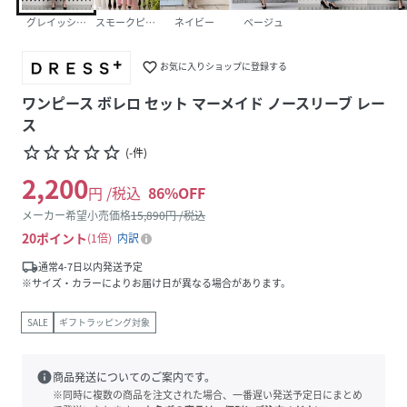
グレイッシュブルー
スモークピンク
ネイビー
ベージュ
favorite_border
お気に入りショップに登録する
ワンピース ボレロ セット マーメイド ノースリーブ レー
ス
star_border
star_border
star_border
star_border
star_border
(
-
件
)
2,200
円 /税込
86
%OFF
メーカー希望小売価格
15,890
円 /税込
20
ポイント
1倍
内訳
local_shipping
通常4-7日以内発送予定
※サイズ・カラーによりお届け日が異なる場合があります。
SALE
ギフトラッピング対象
info
商品発送についてのご案内です。
※同時に複数の商品を注文された場合、一番遅い発送予定日にまとめ