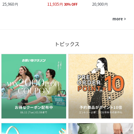
25,960
11,935
20,900
円
円
30
%
OFF
円
more
navigate_next
トピックス