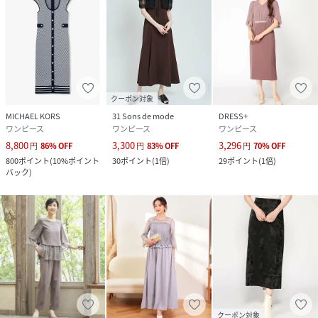
クーポン対象
MICHAEL KORS
31 Sons de mode
DRESS+
ワンピース
ワンピース
ワンピース
8,800
3,300
3,296
円
86
%
OFF
円
83
%
OFF
円
70
%
OFF
800
ポイント
(
10%ポイント
30
ポイント
(
1倍
)
29
ポイント
(
1倍
)
バック
)
クーポン対象