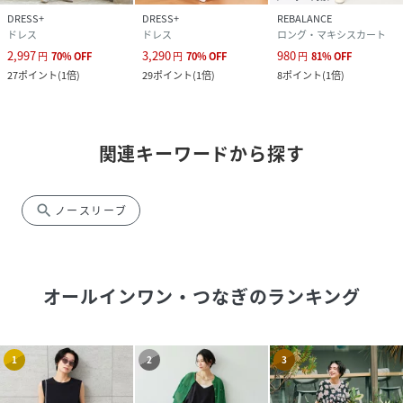
DRESS+
DRESS+
REBALANCE
ドレス
ドレス
ロング・マキシスカート
2,997
3,290
980
円
70
%
OFF
円
70
%
OFF
円
81
%
OFF
27
ポイント
(
1倍
)
29
ポイント
(
1倍
)
8
ポイント
(
1倍
)
関連キーワードから探す
search
ノースリーブ
オールインワン・つなぎ
のランキング
1
2
3