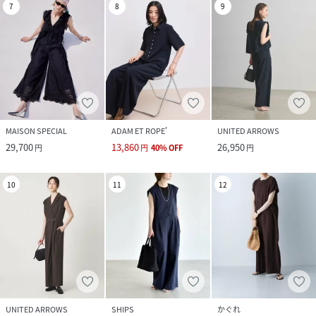
7
8
9
MAISON SPECIAL
ADAM ET ROPE'
UNITED ARROWS
29,700
13,860
26,950
円
円
40
%
OFF
円
10
11
12
UNITED ARROWS
SHIPS
かぐれ