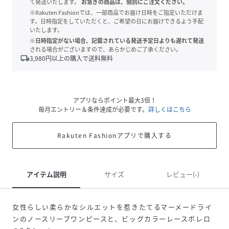
て発送いたします。
お急ぎの商品は、個別にご注文ください。
※Rakuten Fashionでは、一部商品でお届け日時をご指定いただけま
す。日時指定をしていただくと、ご希望の日にお届けできるよう手配
いたします。
※日時指定がない場合、記載されている発送予定日よりも遅れて発送
される場合がございますので、あらかじめご了承ください。
local_shipping
3,980
円以上の購入で送料無料
アプリならポイント最大3倍！
毎月エントリー＆条件達成が必要です。
詳しくはこちら
Rakuten Fashionアプリで購入する
アイテム説明
サイズ
レビュー(-)
女性らしい柔らかなシルエットを惹きたてるマーメードライ
ンのノースリーブワンピースと、ビッグカラーレースボレロ