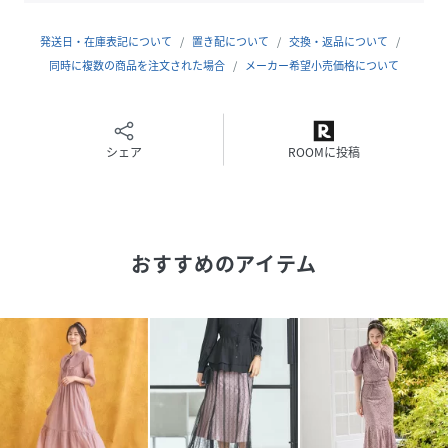
■単品使いでデイリーに活躍
発送日・在庫表記について
置き配について
交換・返品について
ワンピース・ボレロともに単品使いもOK！
同時に複数の商品を注文された場合
メーカー希望小売価格について
ワンピースはお手持ちのジャケット等と合わせて、オフィス
シーンや式典などオケージョンにも使えるセミフォーマルな
一枚に。
いつものコーデにボレロを加えれば、手軽に甘さをオンでき
シェア
ROOMに投稿
ます。
性別タイプ
レディース
おすすめのアイテム
原産国
中国
素材
＜アウター本体＞:ナイロン65%
ポリエステル35%
＜ワンピース本体＞:レーヨン63%
ナイロン32%
ポリウレタン5%
サイズ
Sｻｲｽﾞ、Mｻｲｽﾞ、Lｻｲｽﾞ、XLｻｲｽﾞ