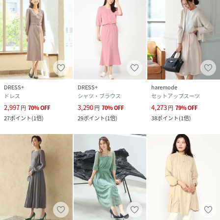
DRESS+
DRESS+
haremode
ドレス
シャツ・ブラウス
セットアップスーツ
2,997
3,290
4,273
円
70
%
OFF
円
70
%
OFF
円
79
%
OFF
27
ポイント
(
1倍
)
29
ポイント
(
1倍
)
38
ポイント
(
1倍
)