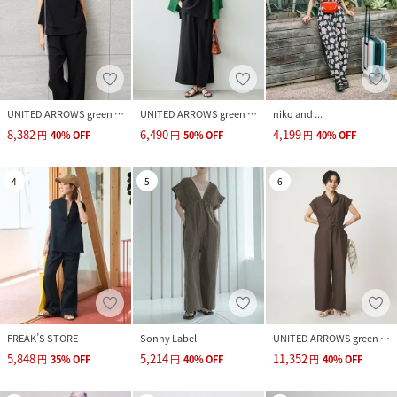
UNITED ARROWS green label relaxing
UNITED ARROWS green label relaxing
niko and ...
8,382
6,490
4,199
円
40
%
OFF
円
50
%
OFF
円
40
%
OFF
4
5
6
FREAK’S STORE
Sonny Label
UNITED ARROWS green label relaxing
5,848
5,214
11,352
円
35
%
OFF
円
40
%
OFF
円
40
%
OFF