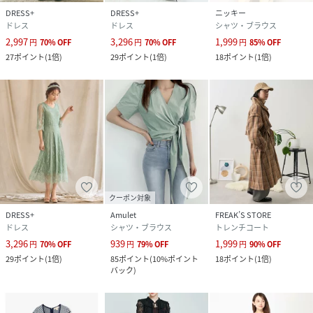
DRESS+
DRESS+
ニッキー
ドレス
ドレス
シャツ・ブラウス
2,997
3,296
1,999
円
70
%
OFF
円
70
%
OFF
円
85
%
OFF
27
ポイント
(
1倍
)
29
ポイント
(
1倍
)
18
ポイント
(
1倍
)
クーポン対象
DRESS+
Amulet
FREAK’S STORE
ドレス
シャツ・ブラウス
トレンチコート
3,296
939
1,999
円
70
%
OFF
円
79
%
OFF
円
90
%
OFF
29
ポイント
(
1倍
)
85
ポイント
(
10%ポイント
18
ポイント
(
1倍
)
バック
)