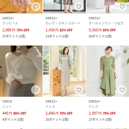
品番
GF7649_dsy0063
(
dsy0063-293-102 GF7649
)
DRESS+
DRESS+
DRESS+
ワンピース
ロング・マキシスカート
オールインワン・つなぎ
2,989
1,430
5,560
円
75
%
OFF
円
82
%
OFF
円
65
%
OFF
27
ポイント
(
1倍
)
13
ポイント
(
1倍
)
50
ポイント
(
1倍
)
CERCA
DRESS+
DRESS+
ニット
ドレス
ドレス
440
2,846
2,997
円
86
%
OFF
円
70
%
OFF
円
70
%
OFF
4
ポイント
(
1倍
)
25
ポイント
(
1倍
)
27
ポイント
(
1倍
)