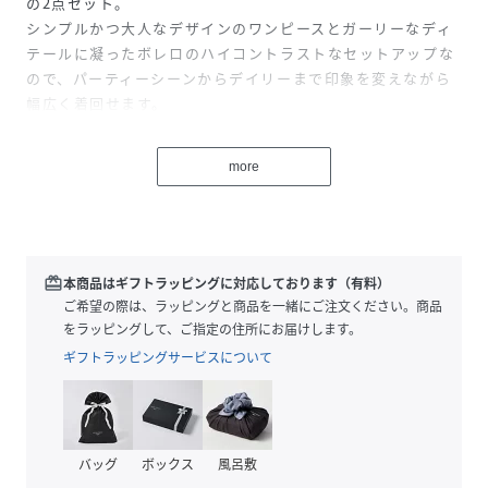
の2点セット。
シンプルかつ大人なデザインのワンピースとガーリーなディ
テールに凝ったボレロのハイコントラストなセットアップな
ので、パーティーシーンからデイリーまで印象を変えながら
幅広く着回せます。
■Girly bolero
more
レースボレロは、袖口や裾のフリル、前身頃のピンタック、
フロントリボンなど、ディテールに“可愛い”をふんだんに盛
り込んだガーリーなデザイン。
■Balloon sleeve
redeem
本商品はギフトラッピングに対応しております（有料）
ボレロの袖は気になる二の腕のラインをぼかしてくれるふん
ご希望の際は、ラッピングと商品を一緒にご注文ください。商品
わりとしたバルーンスリーブです。
をラッピングして、ご指定の住所にお届けします。
シアーレースの控えめな肌見せで、印象も軽やかに。
ギフトラッピングサービスについて
■Stretch
ワンピースはボディラインに沿ったタイトなシルエットです
が、ストレッチ生地を使用しているので、窮屈さは少なく動
バッグ
ボックス
風呂敷
きやすいのもポイント。