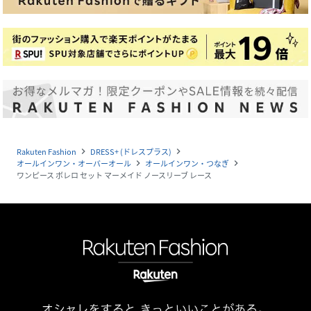
Rakuten Fashion
DRESS+ (ドレスプラス)
navigate_next
navigate_next
オールインワン・オーバーオール
オールインワン・つなぎ
navigate_next
navigate_next
ワンピース ボレロ セット マーメイド ノースリーブ レース