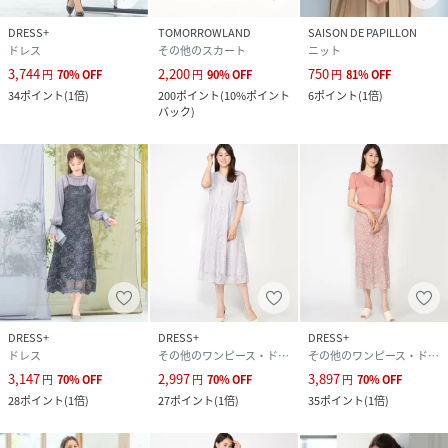
DRESS+
TOMORROWLAND
SAISON DE PAPILLON
ドレス
その他のスカート
ニット
3,744
2,200
750
円
70
%
OFF
円
90
%
OFF
円
81
%
OFF
34
ポイント
(
1倍
)
200
ポイント
(
10%ポイント
6
ポイント
(
1倍
)
バック
)
DRESS+
DRESS+
DRESS+
ドレス
その他のワンピース・ドレス
その他のワンピース・ドレス
3,147
2,997
3,897
円
70
%
OFF
円
70
%
OFF
円
70
%
OFF
28
ポイント
(
1倍
)
27
ポイント
(
1倍
)
35
ポイント
(
1倍
)