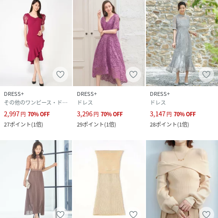
DRESS+
DRESS+
DRESS+
その他のワンピース・ドレス
ドレス
ドレス
2,997
3,296
3,147
円
70
%
OFF
円
70
%
OFF
円
70
%
OFF
27
ポイント
(
1倍
)
29
ポイント
(
1倍
)
28
ポイント
(
1倍
)