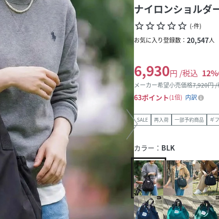
ナイロンショルダーバ
star_border
star_border
star_border
star_border
star_border
(
-
件
)
20,547
お気に入り登録数：
人
6,930
円 /税込
12
%
メーカー希望小売価格
7,920
円 
63
ポイント
1倍
内訳
SALE
再入荷
一部予約商品
ギ
カラー：
BLK