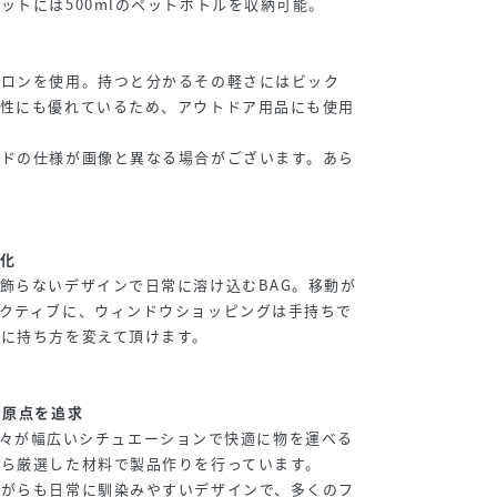
ットには500mlのペットボトルを収納可能。
イロンを使用。持つと分かるその軽さにはビック
耗性にも優れているため、アウトドア用品にも使用
ードの仕様が画像と異なる場合がございます。あら
化
飾らないデザインで日常に溶け込むBAG。移動が
クティブに、ウィンドウショッピングは手持ちで
に持ち方を変えて頂けます。
】
の原点を追求
Sは、人々が幅広いシチュエーションで快適に物を運べる
ら厳選した材料で製品作りを行っています。
ながらも日常に馴染みやすいデザインで、多くのフ