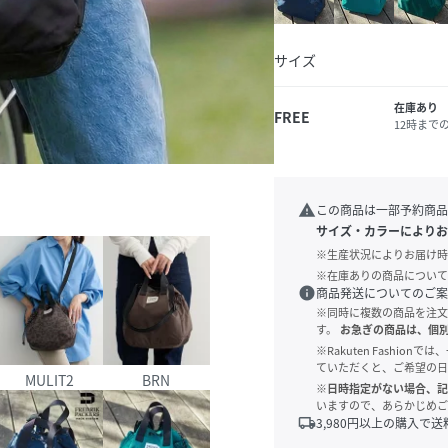
サイズ
在庫あり
FREE
12時まで
warning
この商品は一部予約商品
サイズ・カラーによりお
※生産状況によりお届け時
※在庫ありの商品について
info
商品発送についてのご案
※同時に複数の商品を注文
す。
お急ぎの商品は、個
※Rakuten Fashi
ていただくと、ご希望の日
MULIT2
BRN
※日時指定がない場合、記
いますので、あらかじめご
local_shipping
3,980
円以上の購入で送