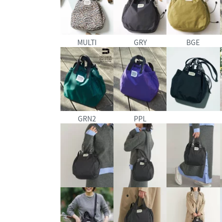
MULTI
GRY
BGE
GRN2
PPL