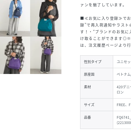
ァンを魅了しています。
■≪お気に入り登録≫でお
録”で再入荷通知やラスト
す！・“ブランドのお気に
け取ることができます◎
は、注文履歴ページより行
性別タイプ
ユニセッ
原産国
ベトナム
素材
420デ
ロン
サイズ
FREE、F
品番
FQ6741
(
221300