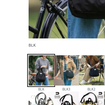
BLK
BLK
BLK3
BLK2