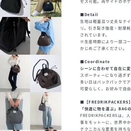
セス可能。両サイドのポケ
■Detail
生地は軽量且つ丈夫なナ
リ。引き裂き強度・耐摩
されています。
※生産時期により一部コ
かじめご了承ください。
■Coordinate
シーンに合わせて自在に変
スポーティーになり過ぎず
多い日はバックパックでア
可愛らしく、お好みで自由
■
【FREDRIKPACKERS
「快適に物を運ぶ」BAG
FREDRIKPACKER
事をモットーに、世界中か
テクニカルな要素を持ち