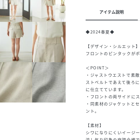
アイテム説明
◆2024春夏◆
【デザイン・シルエット
フロントのピンタックが
＜POINT＞
・ジャストウエストで素
ストベルトであえて後ろ
に仕立てています。
・フロントの両サイドに
・同素材のジャケットと
ント。
【素材】
シワになりにくいイージ
涼し気な印象の麻調合繊で