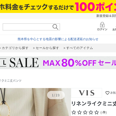
新規登録＆回答
熊本県を中心とする地震の影響による配送遅延のお知らせ
カテゴリから探す
セールから探す
すべてのアイテム
イクミニ丈パンツ
favorite_border
お気
1
/
23
リネンライクミニ
star_border
star_border
star_border
star_border
star_border
(
-
件
)