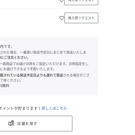
favorite_border
再入荷リクエスト
内です。
された場合、一番遅い発送予定日にまとめて発送いたしま
別にご注文ください。
onでは、一部商品でお届け日時をご指定いただけます。日時指定をし
にお届けできるよう手配いたします。
載されている発送予定日よりも遅れて発送
される場合がござ
了承ください。
料無料
ポイントが貯まります！
詳しくはこちら
店舗を探す