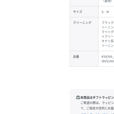
（裏地）
サイズ
S、M
クリーニング
ブラック
リーニン
ライトグ
イクリー
キナリ系
リーニン
品番
KS4366
(
BVS140
redeem
本商品はギフトラッピン
ご希望の際は、ラッピン
て、ご指定の住所にお届