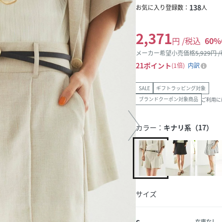
138
お気に入り登録数：
人
2,371
円 /税込
60
%
メーカー希望小売価格
5,929
円 
21
ポイント
1倍
内訳
SALE
ギフトラッピング対象
ブランドクーポン対象商品
ご利用に
カラー：
キナリ系（17）
サイズ
在庫なし