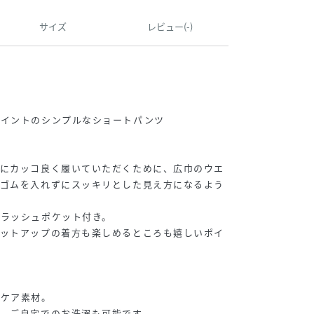
サイズ
レビュー(-)
】
ポイントのシンプルなショートパンツ
敵にカッコ良く履いていただくために、広巾のウエ
にゴムを入れずにスッキリとした見え方になるよう
スラッシュポケット付き。
セットアップの着方も楽しめるところも嬉しいポイ
ーケア素材。
、ご自宅でのお洗濯も可能です。