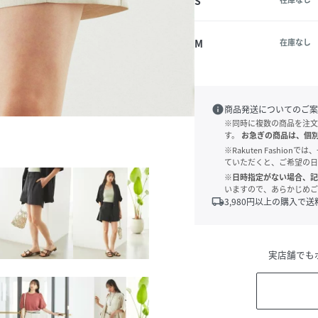
S
M
在庫なし
info
商品発送についてのご案
※同時に複数の商品を注文
す。
お急ぎの商品は、個
※Rakuten Fashi
ていただくと、ご希望の日
※日時指定がない場合、記
いますので、あらかじめご
local_shipping
3,980
円以上の購入で送
実店舗でも
8）