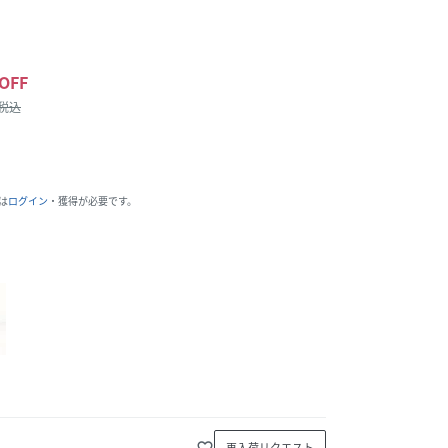
OFF
/税込
は
ログイン
・獲得が必要です。
favorite_border
再入荷リクエスト