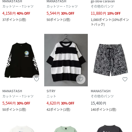
MANASTASH
MANASTASH
go slow caravan
品番
KP8683_792
カットソー・Tシャツ
カットソー・Tシャツ
その他のパンツ
(
792-4135004-310-18 KP8683
)
4,158
5,544
11,880
円
40
%
OFF
円
30
%
OFF
円
10
%
OFF
37
ポイント
(
1倍
)
50
ポイント
(
1倍
)
1,080
ポイント
(
10%ポイン
トバック
)
MANASTASH
SITRY
MANASTASH
カットソー・Tシャツ
ニット
その他のパンツ
5,544
4,620
15,400
円
30
%
OFF
円
30
%
OFF
円
50
ポイント
(
1倍
)
42
ポイント
(
1倍
)
140
ポイント
(
1倍
)