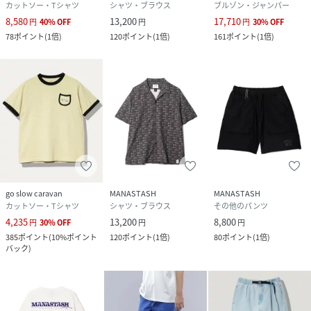
カットソー・Tシャツ
シャツ・ブラウス
ブルゾン・ジャンパー
8,580
13,200
17,710
円
40
%
OFF
円
円
30
%
OFF
78
ポイント
(
1倍
)
120
ポイント
(
1倍
)
161
ポイント
(
1倍
)
go slow caravan
MANASTASH
MANASTASH
カットソー・Tシャツ
シャツ・ブラウス
その他のパンツ
4,235
13,200
8,800
円
30
%
OFF
円
円
385
ポイント
(
10%ポイント
120
ポイント
(
1倍
)
80
ポイント
(
1倍
)
バック
)