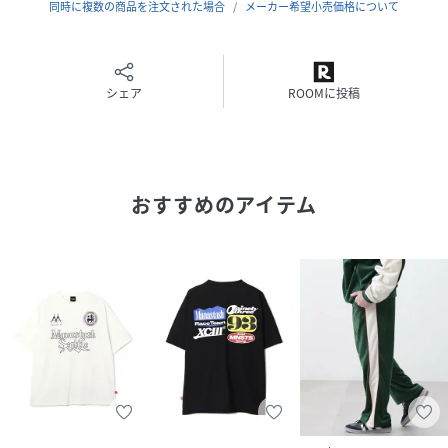
に走るカスケード山脈から駆け落ちるマナスタッシュ山高原
同時に複数の商品を注文された場合
メーカー希望小売価格について
は、スキーやトレッキング、マウンテンバイク、ラフティン
グ、カヤックなど多様なアウトドアスポーツが楽しめること
で有名です。創業時よりヘンプやリサイクルフリースなど環
境に優しい素材を採用して最高のアイテムを作ることを理念
シェア
ROOMに投稿
に掲げ、旧き良きアメリカのプロダクトをデザインベースに
したライフスタイルブランドは、ファッションとカルチャー
をクロスオーバーさせた新しいスタイルを提案します。
おすすめのアイテム
性別タイプ
メンズ
原産国
中国製
素材
（本体）コットン100%
（リブ部分）コットン95%、ポリウレタン5%
サイズ
Ｓ、Ｍ、Ｌ、ＸＬ
クリーニング
手洗い、ドライクリーニング不可