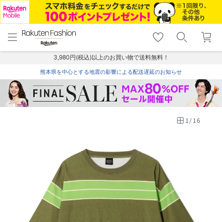
menu
home
search
favorite_border
shopping_cart
lock_outline
メニュー
トップ
検索
お気に入り
カート
ログイン
3,980円(税込)以上のお買い物で送料無料！
熊本県を中心とする地震の影響による配送遅延のお知らせ
1
/
16