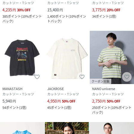
カットソー・Tシャツ
カットソー・Tシャツ
カットソー・Tシャツ
4,235
15,400
3,775
円
30
%
OFF
円
円
20
%
OFF
385
ポイント
(
10%ポイント
1,400
ポイント
(
10%ポイン
34
ポイント
(
1倍
)
バック
)
トバック
)
クーポン対象
MANASTASH
JACKROSE
NANO universe
カットソー・Tシャツ
カットソー・Tシャツ
カットソー・Tシャツ
5,940
4,950
2,750
円
円
50
%
OFF
円
50
%
OFF
54
ポイント
(
1倍
)
45
ポイント
(
1倍
)
250
ポイント
(
10%ポイント
バック
)