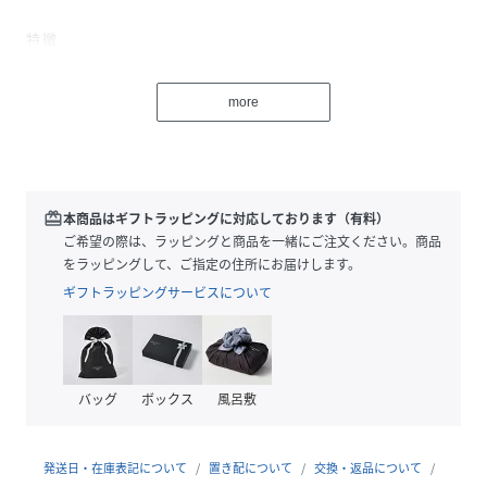
特徴
・様々なカラー、ピッチで展開されてきた、MANASTASHで
は定番的なアイテム
more
・80～90年代を思わせる配色、ピッチのボーダー
・春は1枚で、秋冬はアウターのインとして着ると、スタイリ
ングのポイントになる配色
スタイリング
redeem
本商品はギフトラッピングに対応しております（有料）
発色が良いカラーなので、合わせるボトムスは落ち着いた色
ご希望の際は、ラッピングと商品を一緒にご注文ください。商品
目の、コットン系のパンツ、ショーツがマッチします。
をラッピングして、ご指定の住所にお届けします。
ナイロン、ポリエステル等スポーティなパンツ、ショーツと
ギフトラッピングサービスについて
も合わせやすいです。
スタイリングの挿しとして目を惹く配色なので、アウターの
インナーとしても重宝します。
バッグ
ボックス
風呂敷
【MANASTASH/マナスタッシュ】
1993年に米国シアトルで設立された＜MANASTASH＞。
ブランド名の由来となる北アメリカ大陸の西海岸沿いを南北
発送日・在庫表記について
置き配について
交換・返品について