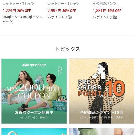
カットソー・Tシャツ
カットソー・Tシャツ
その他のパンツ
4,224
2,997
1,881
円
20
%
OFF
円
50
%
OFF
円
10
%
OFF
384
ポイント
(
10%ポイント
27
ポイント
(
1倍
)
17
ポイント
(
1倍
)
バック
)
トピックス