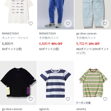
MANASTASH
MANASTASH
go slow caravan
カットソー・Tシャツ
その他のパンツ
その他のパンツ
8,800
6,600
9,702
円
円
40
%
OFF
円
10
%
OFF
80
ポイント
(
1倍
)
60
ポイント
(
1倍
)
882
ポイント
(
10%ポイント
バック
)
クーポン対象
go slow caravan
agnes b.
aimoha