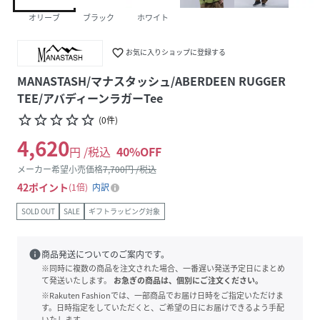
オリーブ
ブラック
ホワイト
favorite_border
お気に入りショップに登録する
MANASTASH/マナスタッシュ/ABERDEEN RUGGER
TEE/アバディーンラガーTee
star_border
star_border
star_border
star_border
star_border
(
0
件
)
4,620
円 /税込
40
%OFF
メーカー希望小売価格
7,700
円 /税込
42
ポイント
1倍
内訳
SOLD OUT
SALE
ギフトラッピング対象
info
商品発送についてのご案内です。
※同時に複数の商品を注文された場合、一番遅い発送予定日にまとめ
て発送いたします。
お急ぎの商品は、個別にご注文ください。
※Rakuten Fashionでは、一部商品でお届け日時をご指定いただけま
す。日時指定をしていただくと、ご希望の日にお届けできるよう手配
いたします。