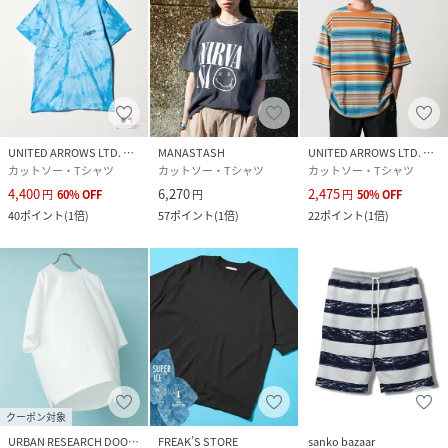
UNITED ARROWS LTD. OUTLET
MANASTASH
UNITED ARROWS LTD. OUTLET
カットソー・Tシャツ
カットソー・Tシャツ
カットソー・Tシャツ
4,400
6,270
2,475
円
60
%
OFF
円
円
50
%
OFF
40
ポイント
(
1倍
)
57
ポイント
(
1倍
)
22
ポイント
(
1倍
)
クーポン対象
URBAN RESEARCH DOORS
FREAK’S STORE
sanko bazaar