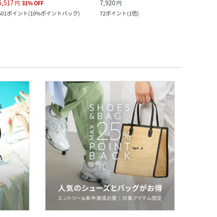
5,517
7,920
5,940
円
31
%
OFF
円
501
ポイント
(
10%ポイントバック
)
72
ポイント
(
1倍
)
54
ポ