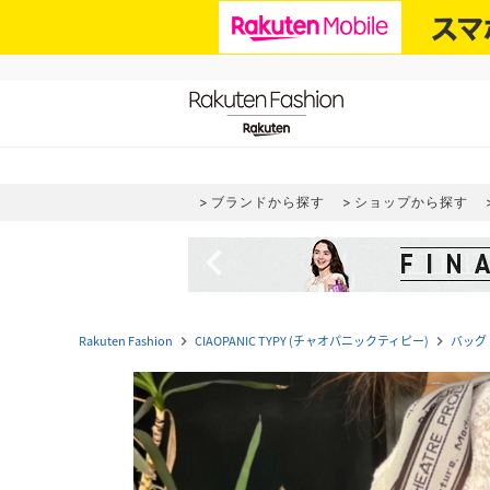
ブランドから探す
ショップから探す
navigate_before
Rakuten Fashion
CIAOPANIC TYPY (チャオパニックティピー)
バッグ
navigate_next
navigate_next