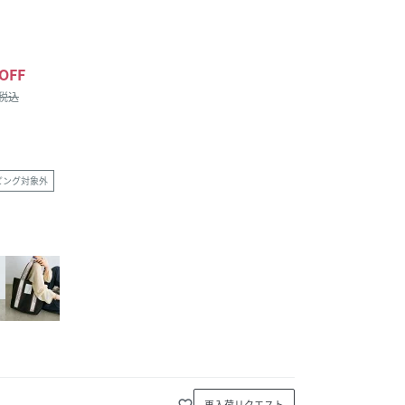
OFF
/税込
ピング対象外
favorite_border
再入荷リクエスト