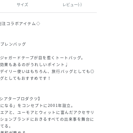
サイズ
レビュー(-)
CTS別注コラボアイテム◇
オプレンバッグ
ジャガードテープが目を惹くトートバッグ。
水効果もあるのがうれしいポイント♩
でデイリー使いはもちろん、旅行バッグとしても◎
グとしてもおすすめです！
TS/シアタープロダクツ】
になる」をコンセプトに2001年設立。
ウエアと、ユーモアとウィットに富んだアクセサリ
ションブランドにおきるすべての出来事を舞台に
当てる。
田美和が務める。