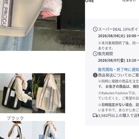
ONE
schedule
スーパーDEAL
10
%ポイ
2026/08/04(火) 10:00
※本対象期間終了後、同一
あります。
schedule
販売期間
2026/08/07(金) 13:10
販売開始・終了時に通知
info
商品発送についてのご案
※同時に複数の商品を注文
す。
お急ぎの商品は、個
※Rakuten Fashi
ていただくと、ご希望の日
※日時指定がない場合、記
いますので、あらかじめご
local_shipping
3,980
円以上の購入で送
ブラック