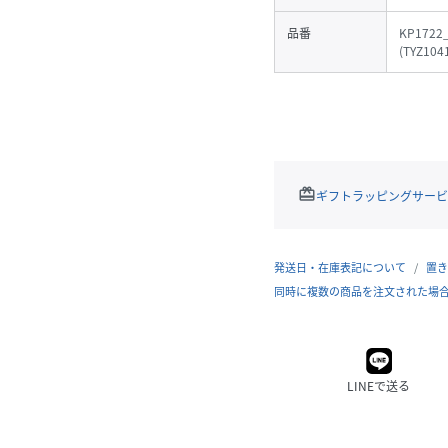
品番
KP1722
(
TYZ104
redeem
ギフトラッピングサービ
発送日・在庫表記について
置き
同時に複数の商品を注文された場
LINEで送る