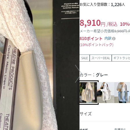
1,226
お気に入り登録数：
人
8,910
円 /税込
10
%
メーカー希望小売価格
9,900
円 
810
ポイント
内訳
10%ポイントバック
SALE
スーパーDEAL
ギフトラッ
カラー：
グレー
サイズ
在庫なし