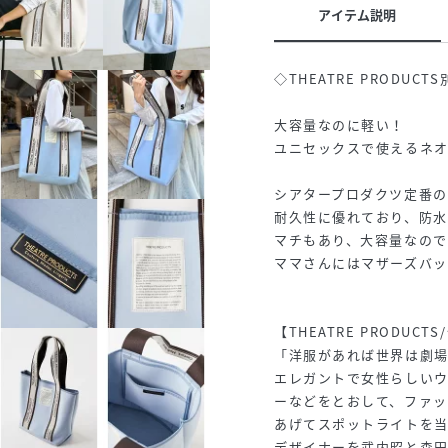
アイテム説明
◇THEATRE PRODU
大容量なのに軽い！
ユニセックスで使えるネ
シアタープロダクツ定番の
耐久性に優れており、防
マチもあり、大容量なの
ママさんにはマザーズバッ
【THEATRE PRODUC
「洋服があれば世界は劇場
エレガントで女性らしい
ーなどをとおして、ファッ
あげてスポットライトを
デザイナーを武内昭と森