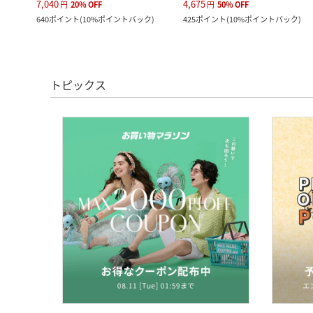
7,040
4,675
円
20
%
OFF
円
50
%
OFF
640
ポイント
(
10%ポイントバック
)
425
ポイント
(
10%ポイントバック
)
トピックス