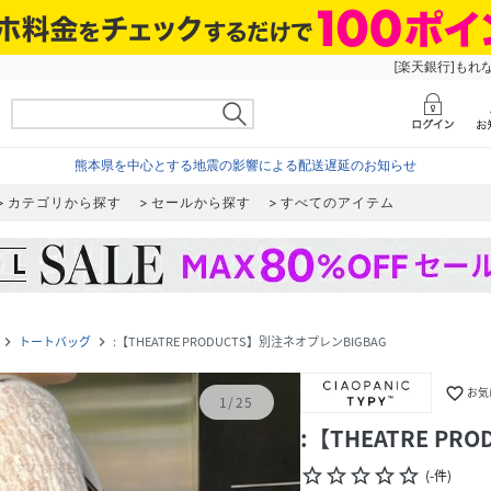
[楽天銀行]もれ
熊本県を中心とする地震の影響による配送遅延のお知らせ
カテゴリから探す
セールから探す
すべてのアイテム
トートバッグ
:【THEATRE PRODUCTS】別注ネオプレンBIGBAG
navigate_next
navigate_next
favorite_border
お気
1
/
25
:【THEATRE P
star_border
star_border
star_border
star_border
star_border
(
-
件
)