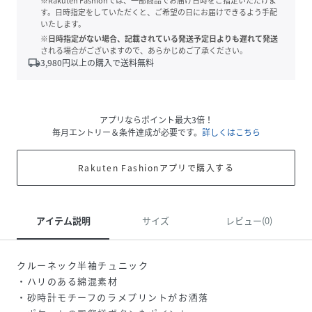
※Rakuten Fashionでは、一部商品でお届け日時をご指定いただけま
す。日時指定をしていただくと、ご希望の日にお届けできるよう手配
いたします。
※日時指定がない場合、記載されている発送予定日よりも遅れて発送
される場合がございますので、あらかじめご了承ください。
local_shipping
3,980
円以上の購入で送料無料
アプリならポイント最大3倍！
毎月エントリー＆条件達成が必要です。
詳しくはこちら
Rakuten Fashionアプリで購入する
アイテム説明
サイズ
レビュー(0)
クルーネック半袖チュニック
・ハリのある綿混素材
・砂時計モチーフのラメプリントがお洒落