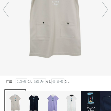
在庫：
01(9号)
なし
02(11号)
なし
03(13号)
なし