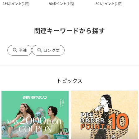
234
ポイント
(
1倍
)
90
ポイント
(
1倍
)
301
ポイント
(
1倍
)
関連キーワードから探す
search
search
半袖
ロング丈
トピックス