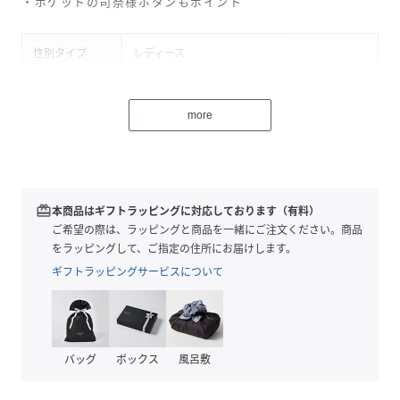
・ポケットの司祭様ボタンもポイント
性別タイプ
レディース
原産国
MADE IN JAPAN
more
素材
コットン50% ポリエステル50%
サイズ
01(9号)、02(11号)、03(13号)
クリーニング
手洗い可
redeem
本商品はギフトラッピングに対応しております（有料）
ご希望の際は、ラッピングと商品を一緒にご注文ください。商品
品番
KM4692_C359321
をラッピングして、ご指定の住所にお届けします。
(
C359321-019-01 KM4692
)
ギフトラッピングサービスについて
バッグ
ボックス
風呂敷