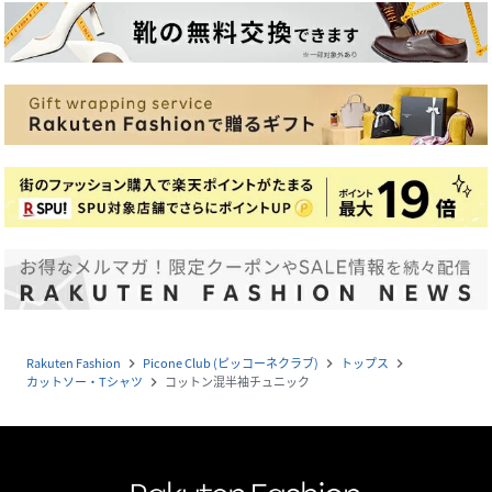
Rakuten Fashion
Picone Club (ピッコーネクラブ)
トップス
navigate_next
navigate_next
navigate_next
カットソー・Tシャツ
コットン混半袖チュニック
navigate_next