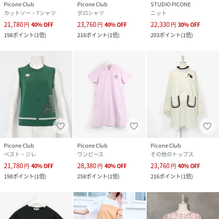
Picone Club
Picone Club
STUDIO PICONE
カットソー・Tシャツ
ポロシャツ
ニット
21,780
23,760
22,330
円
40
%
OFF
円
40
%
OFF
円
30
%
OFF
198
ポイント
(
1倍
)
216
ポイント
(
1倍
)
203
ポイント
(
1倍
)
Picone Club
Picone Club
Picone Club
ベスト・ジレ
ワンピース
その他のトップス
21,780
28,380
23,760
円
40
%
OFF
円
40
%
OFF
円
40
%
OFF
198
ポイント
(
1倍
)
258
ポイント
(
1倍
)
216
ポイント
(
1倍
)