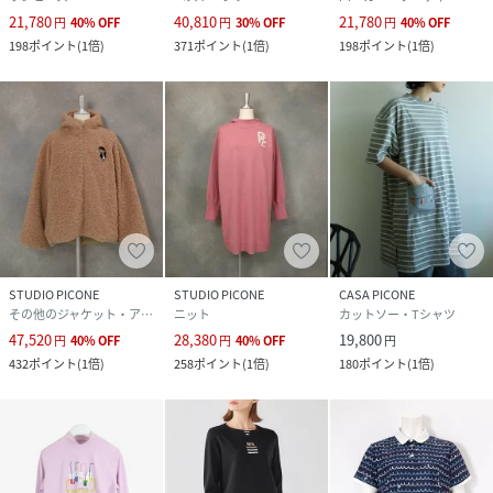
21,780
40,810
21,780
円
40
%
OFF
円
30
%
OFF
円
40
%
OFF
198
ポイント
(
1倍
)
371
ポイント
(
1倍
)
198
ポイント
(
1倍
)
STUDIO PICONE
STUDIO PICONE
CASA PICONE
その他のジャケット・アウター
ニット
カットソー・Tシャツ
47,520
28,380
19,800
円
40
%
OFF
円
40
%
OFF
円
432
ポイント
(
1倍
)
258
ポイント
(
1倍
)
180
ポイント
(
1倍
)