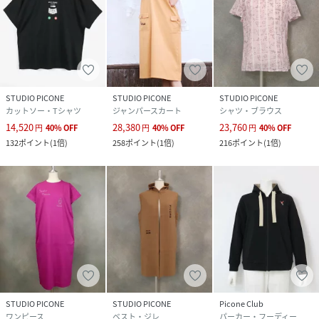
STUDIO PICONE
STUDIO PICONE
STUDIO PICONE
カットソー・Tシャツ
ジャンパースカート
シャツ・ブラウス
14,520
28,380
23,760
円
40
%
OFF
円
40
%
OFF
円
40
%
OFF
132
ポイント
(
1倍
)
258
ポイント
(
1倍
)
216
ポイント
(
1倍
)
STUDIO PICONE
STUDIO PICONE
Picone Club
ワンピース
ベスト・ジレ
パーカー・フーディー