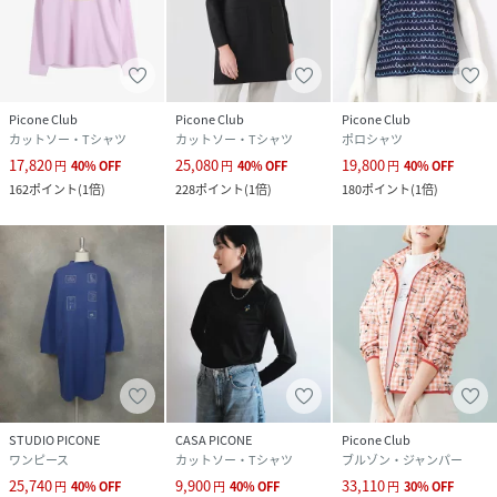
Picone Club
Picone Club
Picone Club
カットソー・Tシャツ
カットソー・Tシャツ
ポロシャツ
17,820
25,080
19,800
円
40
%
OFF
円
40
%
OFF
円
40
%
OFF
162
ポイント
(
1倍
)
228
ポイント
(
1倍
)
180
ポイント
(
1倍
)
STUDIO PICONE
CASA PICONE
Picone Club
ワンピース
カットソー・Tシャツ
ブルゾン・ジャンパー
25,740
9,900
33,110
円
40
%
OFF
円
40
%
OFF
円
30
%
OFF