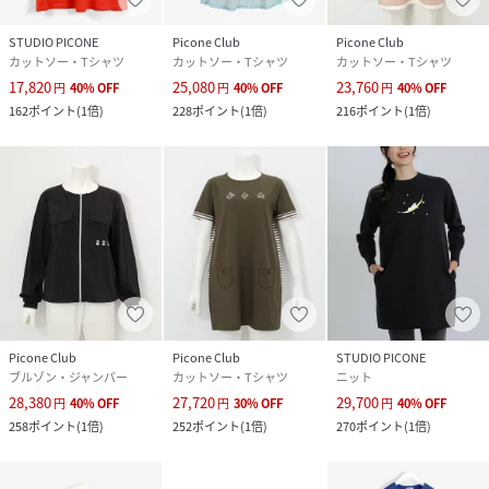
STUDIO PICONE
Picone Club
Picone Club
カットソー・Tシャツ
カットソー・Tシャツ
カットソー・Tシャツ
17,820
25,080
23,760
円
40
%
OFF
円
40
%
OFF
円
40
%
OFF
162
ポイント
(
1倍
)
228
ポイント
(
1倍
)
216
ポイント
(
1倍
)
Picone Club
Picone Club
STUDIO PICONE
ブルゾン・ジャンパー
カットソー・Tシャツ
ニット
28,380
27,720
29,700
円
40
%
OFF
円
30
%
OFF
円
40
%
OFF
258
ポイント
(
1倍
)
252
ポイント
(
1倍
)
270
ポイント
(
1倍
)