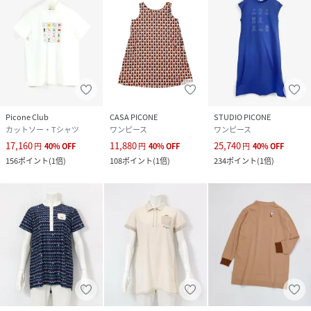
Picone Club
CASA PICONE
STUDIO PICONE
カットソー・Tシャツ
ワンピース
ワンピース
17,160
11,880
25,740
円
40
%
OFF
円
40
%
OFF
円
40
%
OFF
156
ポイント
(
1倍
)
108
ポイント
(
1倍
)
234
ポイント
(
1倍
)