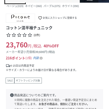
ベージュ(019)
ネイビー(060)
パープル(075)
ホワイト(090)
favorite_border
お気に入りショップに登録する
コットン混半袖チュニック
star_border
star_border
star_border
star_border
star_border
(
0
件
)
23,760
円 /税込
40
%OFF
メーカー希望小売価格
39,600
円 /税込
216
ポイント
1倍
内訳
local_shipping
4-15日以内発送予定
※サイズ・カラーによりお届け日が異なる場合があります。
SALE
ギフトラッピング対象
info
商品発送についてのご案内です。
※同時に複数の商品を注文された場合、一番遅い発送予定日にまとめ
て発送いたします。
お急ぎの商品は、個別にご注文ください。