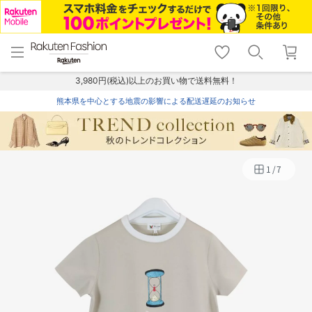
menu
home
search
favorite_border
shopping_cart
lock_outline
メニュー
トップ
検索
お気に入り
カート
ログイン
3,980円(税込)以上のお買い物で送料無料！
熊本県を中心とする地震の影響による配送遅延のお知らせ
1
/
7