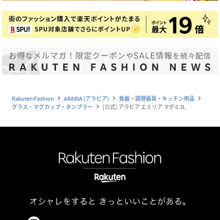
Rakuten Fashion
ARABIA (アラビア)
食器・調理器具・キッチン用品
navigate_next
navigate_next
navigate_next
グラス・マグカップ・タンブラー
[公式] アラビア エミリア マグ 0.3L
navigate_next