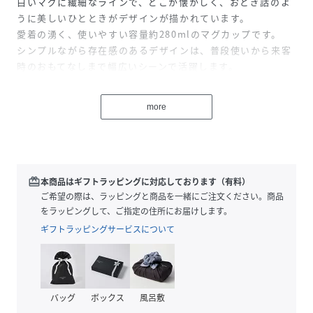
白いマグに繊細なラインで、どこか懐かしく、おとぎ話のよ
うに美しいひとときがデザインが描かれています。
愛着の湧く、使いやすい容量約280mlのマグカップです。
シンプルながら存在感のあるデザインは、普段使いから来客
時のおもてなしまで幅広いシーンで活躍します。
〈エミリア〉
more
アラビアの150年を記念して「belovedpatterns」に加わる
のは、1957年の名作エミリア。
各アイテムに使用されているデザインは異なっており、組み
合わせることによって日常の中の幸せな瞬間を切り取った素
敵な物語が紡ぎだされます。
redeem
本商品はギフトラッピングに対応しております（有料）
エミリアのデザインはデザイナー、ライヤ・ウオシッキネン
ご希望の際は、ラッピングと商品を一緒にご注文ください。商品
の叔母、セルマからインスピレーションが得られました。
をラッピングして、ご指定の住所にお届けします。
90年以上人生を謳歌したセルマの暮らしぶりからインスピレ
ギフトラッピングサービスについて
ーションを得た、おとぎ話のように美しい、素敵な瞬間がデ
ザインされたエミリアは手に取る人の気持ちも幸せにしま
す。
バッグ
ボックス
風呂敷
〈スペック〉