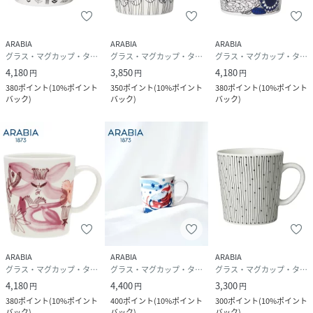
ストーリー性があり、細かいディティールにまでこだわった
デザインのアイテムは美しくて実用的。世代を超えて愛され
ています。フィンランドを代表するデザイナー・アーティス
ARABIA
ARABIA
ARABIA
トが手がけるアラビアのデザインは日常を美しく彩ります。
グラス・マグカップ・タンブラー
グラス・マグカップ・タンブラー
グラス・マグカップ・タンブラー
4,180
3,850
4,180
円
円
円
正規品 ブランド 輸入 食器 箱入 ギフト プレゼント 結婚祝
380
ポイント
(
10%ポイント
350
ポイント
(
10%ポイント
380
ポイント
(
10%ポイント
い 引出物 人気 ランキング ARABIA Emilia 白 ホワイト モ
バック
)
バック
)
バック
)
ノクロ ブラック 北欧 フィンランド マグ カップ コーヒーカ
ップ 紅茶 お茶 ティータイム イラスト おしゃれ
性別タイプ
ユニセックス
原産国
タイ
素材
無鉛ガラス
ARABIA
ARABIA
ARABIA
サイズ
-
グラス・マグカップ・タンブラー
グラス・マグカップ・タンブラー
グラス・マグカップ・タンブラー
4,180
4,400
3,300
円
円
円
品番
KJ2930_1068072
380
ポイント
(
10%ポイント
400
ポイント
(
10%ポイント
300
ポイント
(
10%ポイント
(
1068072-ONE-ONE KJ2930
)
バック
)
バック
)
バック
)