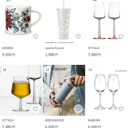
ARABIA
sanrio house
IITTALA
4,950
1,980
7,480
円
円
円
10
11
12
IITTALA
WEDGWOOD
NARUMI
7,480
6,600
6,600
円
円
円