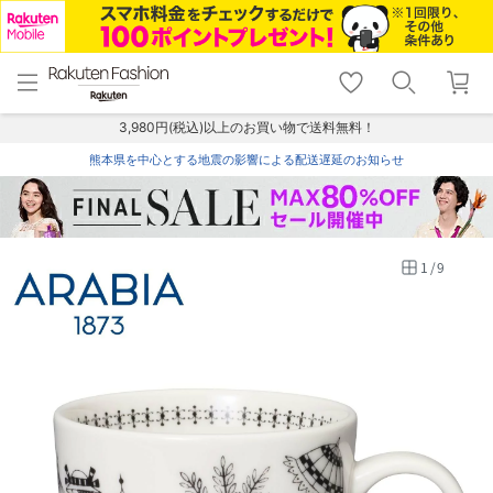
menu
home
search
favorite_border
shopping_cart
lock_outline
メニュー
トップ
検索
お気に入り
カート
ログイン
3,980円(税込)以上のお買い物で送料無料！
熊本県を中心とする地震の影響による配送遅延のお知らせ
1
/
9