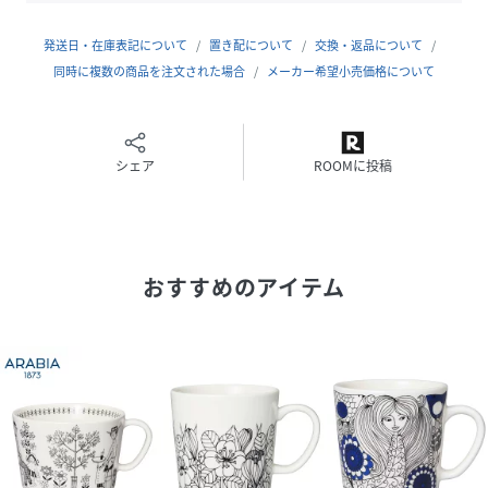
商品サイズ：
約幅8.2×奥行11×高さ8.7cm
発送日・在庫表記について
置き配について
交換・返品について
容量：約280ml
同時に複数の商品を注文された場合
メーカー希望小売価格について
素材：磁器
生産国：タイ
食洗機：OK
電子レンジ：OK
シェア
ROOMに投稿
オーブン：OK
〈注意事項〉
商品により、小さな黒点やへこみなどが認められるものがご
おすすめのアイテム
ざいますが、品質には問題ございません。
原産国は予告なく変更となる場合があります。
〈ARABIA（アラビア）〉
フィンランド、ヘルシンキ郊外の「アラビア」地区で1873年
に創業以来、150年以上にわたり、フィンランドの日常生活
の中で愛されてきたライフスタイルブランド。フィンランド
で最も有名で、最も愛されているブランドのひとつです。