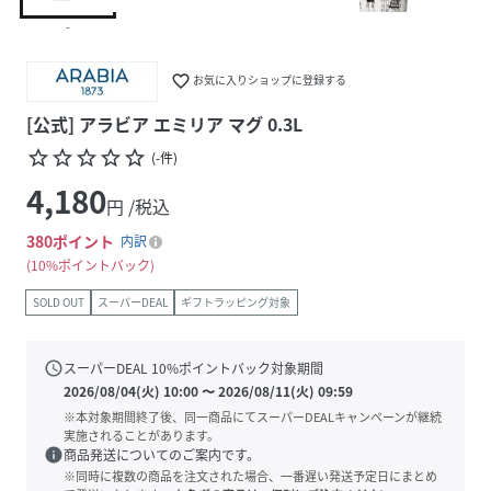
-
favorite_border
お気に入りショップに登録する
[公式] アラビア エミリア マグ 0.3L
star_border
star_border
star_border
star_border
star_border
(
-
件
)
4,180
円 /税込
380
ポイント
内訳
10%ポイントバック
SOLD OUT
スーパーDEAL
ギフトラッピング対象
schedule
スーパーDEAL
10
%ポイントバック対象期間
2026/08/04(火) 10:00
〜
2026/08/11(火) 09:59
※本対象期間終了後、同一商品にてスーパーDEALキャンペーンが継続
実施されることがあります。
info
商品発送についてのご案内です。
※同時に複数の商品を注文された場合、一番遅い発送予定日にまとめ