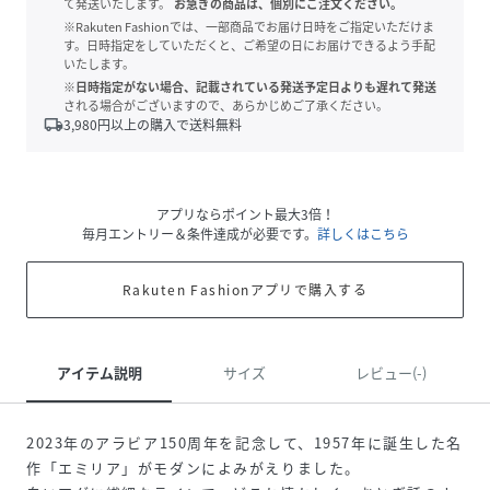
て発送いたします。
お急ぎの商品は、個別にご注文ください。
※Rakuten Fashionでは、一部商品でお届け日時をご指定いただけま
す。日時指定をしていただくと、ご希望の日にお届けできるよう手配
いたします。
※日時指定がない場合、記載されている発送予定日よりも遅れて発送
される場合がございますので、あらかじめご了承ください。
local_shipping
3,980
円以上の購入で送料無料
アプリならポイント最大3倍！
毎月エントリー＆条件達成が必要です。
詳しくはこちら
Rakuten Fashionアプリで購入する
アイテム説明
サイズ
レビュー(-)
2023年のアラビア150周年を記念して、1957年に誕生した名
作「エミリア」がモダンによみがえりました。