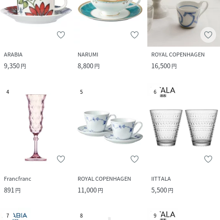
ARABIA
NARUMI
ROYAL COPENHAGEN
9,350
8,800
16,500
円
円
円
4
5
6
Francfranc
ROYAL COPENHAGEN
IITTALA
891
11,000
5,500
円
円
円
7
8
9