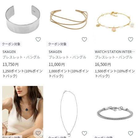
素材
素材（メイン）：ステンレススチール
サイズ
FREE
品番
KF4010_SKJ1811040
(
SKJ1811040-0-0 KF4010
)
クーポン対象
クーポン対象
SKAGEN
SKAGEN
WATCH STATION INTERNATIONAL
ブレスレット・バングル
ブレスレット・バングル
ブレスレット・バングル
13,750
11,000
16,500
円
円
円
1,250
ポイント
(
10%ポイン
1,000
ポイント
(
10%ポイン
1,500
ポイント
(
10%ポイン
トバック
)
トバック
)
トバック
)
クーポン対象
クーポン対象
クーポン対象