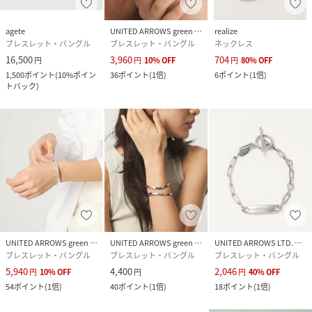
agete
UNITED ARROWS green label relaxing
realize
ブレスレット・バングル
ブレスレット・バングル
ネックレス
16,500
3,960
704
円
円
10
%
OFF
円
80
%
OFF
1,500
ポイント
(
10%ポイン
36
ポイント
(
1倍
)
6
ポイント
(
1倍
)
トバック
)
UNITED ARROWS green label relaxing
UNITED ARROWS green label relaxing
UNITED ARROWS LTD. OUTLET
ブレスレット・バングル
ブレスレット・バングル
ブレスレット・バングル
5,940
4,400
2,046
円
10
%
OFF
円
円
40
%
OFF
54
ポイント
(
1倍
)
40
ポイント
(
1倍
)
18
ポイント
(
1倍
)