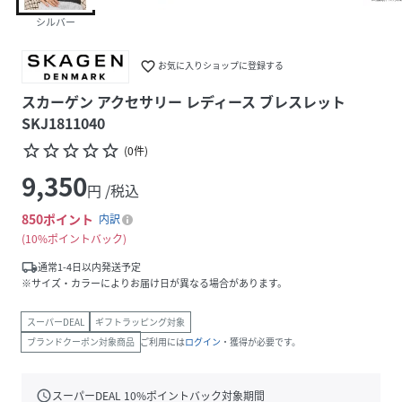
シルバー
favorite_border
お気に入りショップに登録する
スカーゲン アクセサリー レディース ブレスレット
SKJ1811040
star_border
star_border
star_border
star_border
star_border
(
0
件
)
9,350
円 /税込
850
ポイント
内訳
10%ポイントバック
local_shipping
通常1-4日以内発送予定
※サイズ・カラーによりお届け日が異なる場合があります。
スーパーDEAL
ギフトラッピング対象
ブランドクーポン対象商品
ご利用には
ログイン
・獲得が必要です。
schedule
スーパーDEAL
10
%ポイントバック対象期間