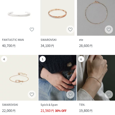
FANTASTIC MAN
SWAROVSKI
ete
40,700
34,100
28,600
円
円
円
4
5
6
SWAROVSKI
Spick & Span
TEN.
22,000
21,560
19,800
円
円
30
%
OFF
円