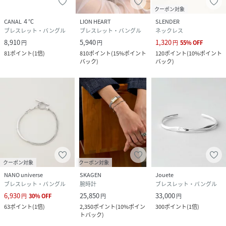
クーポン対象
CANAL ４℃
LION HEART
SLENDER
ブレスレット・バングル
ブレスレット・バングル
ネックレス
8,910
5,940
1,320
円
円
円
55
%
OFF
81
ポイント
(
1倍
)
810
ポイント
(
15%ポイント
120
ポイント
(
10%ポイント
バック
)
バック
)
クーポン対象
クーポン対象
NANO universe
SKAGEN
Jouete
ブレスレット・バングル
腕時計
ブレスレット・バングル
6,930
25,850
33,000
円
30
%
OFF
円
円
63
ポイント
(
1倍
)
2,350
ポイント
(
10%ポイン
300
ポイント
(
1倍
)
トバック
)