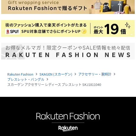
Rakuten Fashion
SKAGEN (スカーゲン)
アクセサリー・腕時計
navigate_next
navigate_next
navigate_next
ブレスレット・バングル
navigate_next
スカーゲン アクセサリー レディース ブレスレット SKJ1811040