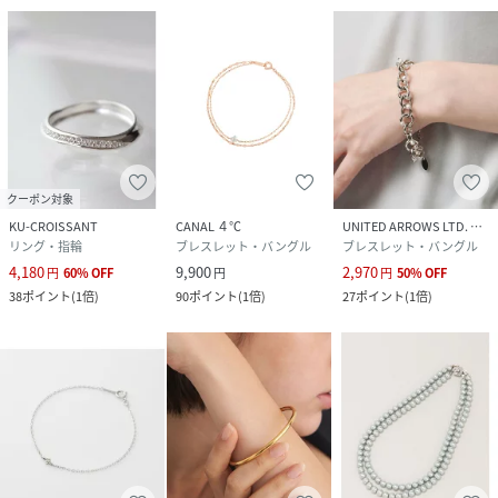
クーポン対象
KU-CROISSANT
CANAL ４℃
UNITED ARROWS LTD. OUTLET
リング・指輪
ブレスレット・バングル
ブレスレット・バングル
4,180
9,900
2,970
円
60
%
OFF
円
円
50
%
OFF
38
ポイント
(
1倍
)
90
ポイント
(
1倍
)
27
ポイント
(
1倍
)