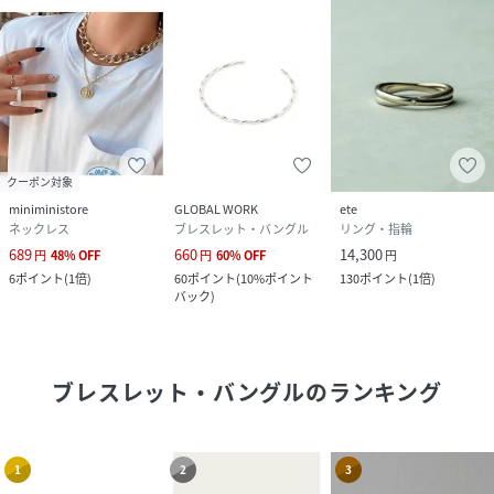
クーポン対象
miniministore
GLOBAL WORK
ete
ネックレス
ブレスレット・バングル
リング・指輪
689
660
14,300
円
48
%
OFF
円
60
%
OFF
円
6
ポイント
(
1倍
)
60
ポイント
(
10%ポイント
130
ポイント
(
1倍
)
バック
)
ブレスレット・バングル
のランキング
1
2
3