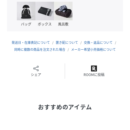
のモノづくりにおいてはそれらがいつもインスピレーション
の源となっています。
<ご確認ください>
バッグ
ボックス
風呂敷
※パッケージは実際の画像と異なる場合がございます。
※外箱には、輸送時にキズや凹みが生じる場合がございま
す。あらかじめご了承ください。
発送日・在庫表記について
置き配について
交換・返品について
※ご利用のモニター環境や照明の影響により、実際の商品と
同時に複数の商品を注文された場合
メーカー希望小売価格について
色味が異なって見える場合がございます。
※納品書は保証書の代わりとなりますので、大切に保管して
いただきますようお願いいたします。
※商品タグに記載している価格につきまして、旧価格のもの
シェア
ROOMに投稿
が混在している場合がございます。それにより、商品に表示
されている価格と異なるタグが付いている場合がございます
が、正しい販売価格はご注文時に画面に表示された価格とな
ります。ご了承下さいますよう、お願い申し上げます。
おすすめのアイテム
性別タイプ
レディース