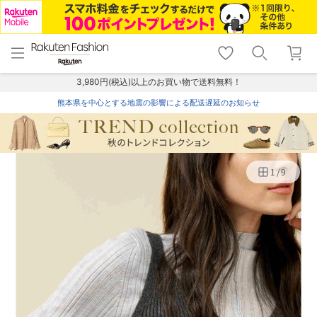
menu
home
search
favorite_border
shopping_cart
lock_outline
メニュー
トップ
検索
お気に入り
カート
ログイン
3,980円(税込)以上のお買い物で送料無料！
熊本県を中心とする地震の影響による配送遅延のお知らせ
1
/
9