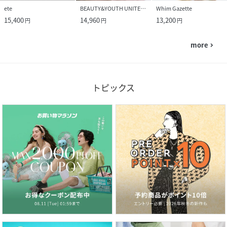
ete
BEAUTY&YOUTH UNITED ARROWS
Whim Gazette
15,400
14,960
13,200
円
円
円
more
navigate_next
トピックス