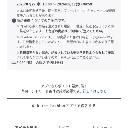
2026/07/29(水) 10:00
〜
2026/08/12(水) 09:59
※本対象期間終了後、同一商品にてスーパーDEALキャンペーンが継続
実施されることがあります。
info
商品発送についてのご案内です。
※同時に複数の商品を注文された場合、一番遅い発送予定日にまとめ
て発送いたします。
お急ぎの商品は、個別にご注文ください。
※Rakuten Fashionでは、一部商品でお届け日時をご指定いただけま
す。日時指定をしていただくと、ご希望の日にお届けできるよう手配
いたします。
※日時指定がない場合、記載されている発送予定日よりも遅れて発送
される場合がございますので、あらかじめご了承ください。
local_shipping
3,980
円以上の購入で送料無料
アプリならポイント最大3倍！
毎月エントリー＆条件達成が必要です。
詳しくはこちら
Rakuten Fashionアプリで購入する
アイテム説明
サイズ
レビュー(0)