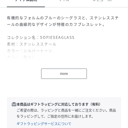
有機的なフォルムのブルーのシーグラスと、ステンレススチ
ールの曲線的なデザインが特徴のカフブレスレット。
コレクション名：SOFIESEAGLASS
素材：ステンレススチール
カラー：シルバートーン
カラー：艶出し
セカンドカラー：ブルー
輸入:正規品
more
保証：1年間
【SKAGENについて】
1989年に創業したSKAGEN(スカーゲン)は、これまでデンマ
ークのデザインやライフスタイルにインスパイアされた商品
redeem
本商品はギフトラッピングに対応しております（有料）
を展開してきました。とくに、デンマークの自然豊かな景色
ご希望の際は、ラッピングと商品を一緒にご注文ください。商品
や街並み、「HYGGE（ヒュッゲ）」という、居心地の良い暮
をラッピングして、ご指定の住所にお届けします。
らしや家族や友人との時間を大切にする習慣など、SKAGEN
ギフトラッピングサービスについて