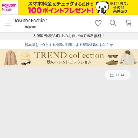
menu
home
search
favorite_border
shopping_cart
lock_outline
メニュー
トップ
検索
お気に入り
カート
ログイン
3,980円(税込)以上のお買い物で送料無料！
熊本県を中心とする地震の影響による配送遅延のお知らせ
1
/
34