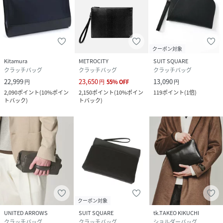
クーポン対象
Kitamura
METROCITY
SUIT SQUARE
クラッチバッグ
クラッチバッグ
クラッチバッグ
22,999
23,650
13,090
円
円
55
%
OFF
円
2,090
ポイント
(
10%ポイン
2,150
ポイント
(
10%ポイン
119
ポイント
(
1倍
)
トバック
)
トバック
)
クーポン対象
UNITED ARROWS
SUIT SQUARE
tk.TAKEO KIKUCHI
クラッチバッグ
クラッチバッグ
ショルダーバッグ