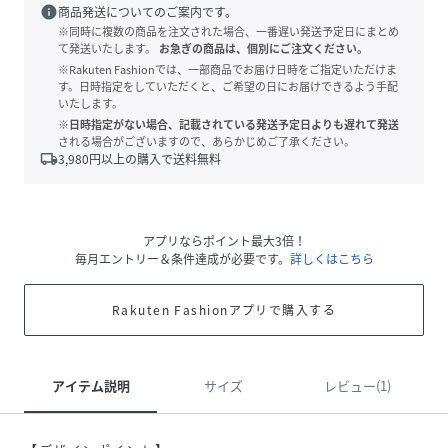
info
商品発送についてのご案内です。
※同時に複数の商品を注文された場合、一番遅い発送予定日にまとめ
て発送いたします。
お急ぎの商品は、個別にご注文ください。
※Rakuten Fashionでは、一部商品でお届け日時をご指定いただけま
す。日時指定をしていただくと、ご希望の日にお届けできるよう手配
いたします。
※日時指定がない場合、記載されている発送予定日よりも遅れて発送
される場合がございますので、あらかじめご了承ください。
local_shipping
3,980
円以上の購入で送料無料
アプリならポイント最大3倍！
毎月エントリー＆条件達成が必要です。
詳しくはこちら
Rakuten Fashionアプリで購入する
アイテム説明
サイズ
レビュー(1)