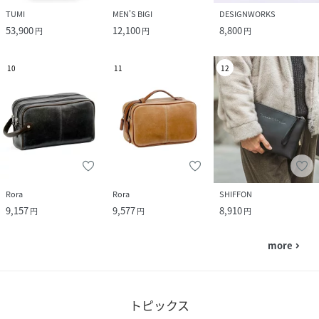
TUMI
MEN'S BIGI
DESIGNWORKS
53,900
12,100
8,800
円
円
円
10
11
12
Rora
Rora
SHIFFON
9,157
9,577
8,910
円
円
円
more
navigate_next
トピックス