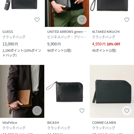
GUESS
UNITED ARROWS green label relaxing
tk.TAKEO KIKUCHI
クラッチバッグ
ビジネスバッグ・ブリーフケース
クラッチバッグ
13,090
9,900
4,950
円
円
円
10
%
OFF
1,190
ポイント
(
10%ポイン
90
ポイント
(
1倍
)
45
ポイント
(
1倍
)
トバック
)
VitaFelice
BICASH
COMME CA MEN
クラッチバッグ
クラッチバッグ
クラッチバッグ