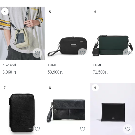
4
5
6
niko and ...
TUMI
TUMI
3,960
53,900
71,500
円
円
円
7
8
9