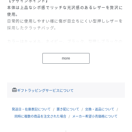
【デザインポイント】
本体は上品なシボ感でリッチな光沢感のあるレザーを贅沢に
使用。
日常的に使用しやすい様に傷が目立ちにくい型押しレザーを
採用したクラッチバッグ。
カラーはキャメル、ネイビー、ブラック、型押しブラックの
4色展開。
キャメル(042)カラーは、薄金のメッキの金具が上品な仕上
more
がり。
ネイビー(093)、ブラック(019)カラーは、シルバーカラーの
メッキでスッキリとしたシック仕上がりになります。
※ポケット数:内側×4
redeem
ギフトラッピングサービスについて
大切な方へのギフトとしてもお薦めです。
発送日・在庫表記について
置き配について
交換・返品について
同時に複数の商品を注文された場合
メーカー希望小売価格について
※照明の関係により、実際よりも色味が違って見える場合が
あります。また、パソコン・スマートフォンなどの環境によ