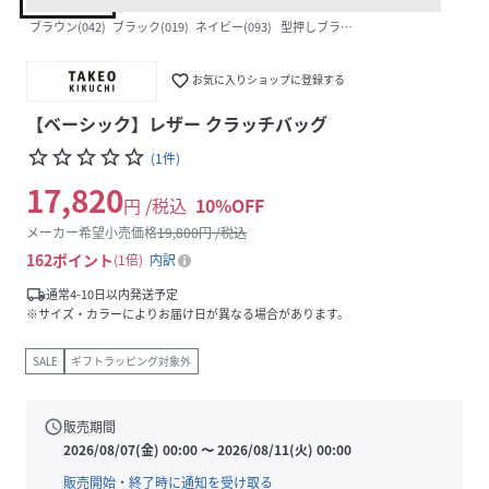
ブラウン(042)
ブラック(019)
ネイビー(093)
型押しブラック(119)
favorite_border
お気に入りショップに登録する
【ベーシック】レザー クラッチバッグ
star_border
star_border
star_border
star_border
star_border
(
1
件
)
17,820
円 /税込
10
%OFF
メーカー希望小売価格
19,800
円 /税込
162
ポイント
1倍
内訳
local_shipping
通常4-10日以内発送予定
※サイズ・カラーによりお届け日が異なる場合があります。
SALE
ギフトラッピング対象外
schedule
販売期間
2026/08/07(金) 00:00
〜
2026/08/11(火) 00:00
販売開始・終了時に通知を受け取る