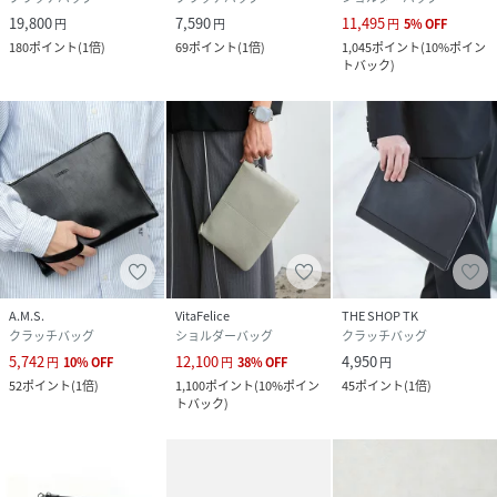
19,800
7,590
11,495
円
円
円
5
%
OFF
180
ポイント
(
1倍
)
69
ポイント
(
1倍
)
1,045
ポイント
(
10%ポイン
トバック
)
A.M.S.
VitaFelice
THE SHOP TK
クラッチバッグ
ショルダーバッグ
クラッチバッグ
5,742
12,100
4,950
円
10
%
OFF
円
38
%
OFF
円
52
ポイント
(
1倍
)
1,100
ポイント
(
10%ポイン
45
ポイント
(
1倍
)
トバック
)