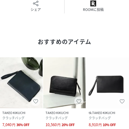
り、若干製品と画像のカラーが異なる場合もございます。
シェア
ROOMに投稿
性別タイプ
メンズ
原産国
ベトナム製
おすすめのアイテム
素材
牛革
サイズ
00
品番
JM5600_99990907001355
(
99990907001355-019-00 JM5600
)
TAKEO KIKUCHI
TAKEO KIKUCHI
tk.TAKEO KIKUCHI
クラッチバッグ
クラッチバッグ
クラッチバッグ
7,040
10,560
8,910
円
36
%
OFF
円
20
%
OFF
円
10
%
OFF