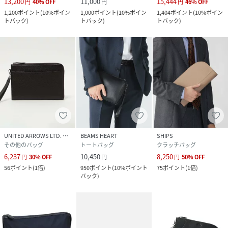
13,200
11,000
15,444
円
40
%
OFF
円
円
46
%
OFF
1,200
ポイント
(
10%ポイン
1,000
ポイント
(
10%ポイン
1,404
ポイント
(
10%ポイン
トバック
)
トバック
)
トバック
)
UNITED ARROWS LTD. OUTLET
BEAMS HEART
SHIPS
その他のバッグ
トートバッグ
クラッチバッグ
6,237
10,450
8,250
円
30
%
OFF
円
円
50
%
OFF
56
ポイント
(
1倍
)
950
ポイント
(
10%ポイント
75
ポイント
(
1倍
)
バック
)