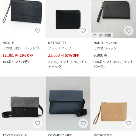
クーポン対象
NICOLE
METROCITY
NANO universe
その他の靴下・レッグウェア
クラッチバッグ
その他のバッグ
11,385
23,650
9,900
円
55
%
OFF
円
57
%
OFF
円
103
ポイント
(
1倍
)
2,150
ポイント
(
10%ポイン
900
ポイント
(
10%ポイント
トバック
)
バック
)
TAKEO KIKUCHI
COMME CA MEN
METROCITY