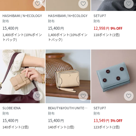
・商品は天然皮革を使用している為、素材に個体差が生じる
場合がございます。
HASHIBAMI / N+ECOLOGY
HASHIBAMI / N+ECOLOGY
SETUP7
財布
財布
財布
・汗、雨、摩擦などの使用条件等により素材の色落ちや他の
15,400
15,400
12,998
円
円
円
9
%
OFF
物への色移り、パーツの劣化や損傷などの可能性がございま
1,400
ポイント
(
10%ポイン
1,400
ポイント
(
10%ポイン
118
ポイント
(
1倍
)
トバック
)
トバック
)
す。
・本品着用後においての素材の擦れやキズ、経年変化による
変色や素材の劣化などは保証/修理対応外となります。
付属品：保管箱
SLOBE IENA
BEAUTY&YOUTH UNITED ARROWS
SETUP7
財布
財布
財布
性別タイプ
レディース
15,400
15,400
13,549
円
円
円
5
%
OFF
140
ポイント
(
1倍
)
140
ポイント
(
1倍
)
123
ポイント
(
1倍
)
原産国
中国