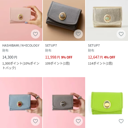
<天然石の意味・効果>
HASHIBAMI / N+ECOLOGY
SETUP7
SETUP7
財布
財布
財布
●ピカソストーン→芸術的、創造的な才能を開花させてくれ
14,300
11,998
12,647
円
円
9
%
OFF
円
4
%
OFF
る石
1,300
ポイント
(
10%ポイン
109
ポイント
(
1倍
)
114
ポイント
(
1倍
)
トバック
)
●レインボーフローライト→持ち主の発想力を高めてくれる
石
●ストロベリークォーツ→女性の内なる魅力を高める石
●ピンクアゲート→行動力や勇気を身につける石
●マラカイト→危険や災いから身を守り、緊張に対するヒー
リング効果を発揮する石