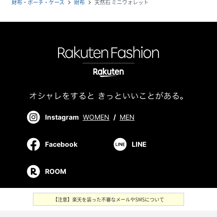
財布・ポーチ・ケース
財布
天然石 ミニウォレット
navigate_next
navigate_next
Instagram
WOMEN
/
MEN
Facebook
LINE
ROOM
【注意】楽天を装った不審なメールやSMSについて