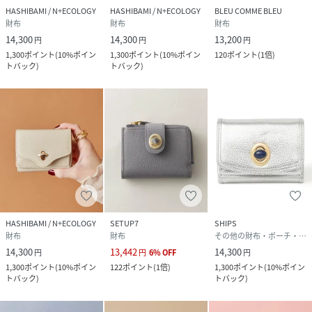
HASHIBAMI / N+ECOLOGY
HASHIBAMI / N+ECOLOGY
BLEU COMME BLEU
財布
財布
財布
●西瓜水晶(人工ガラス)→西瓜の縞のような不思議な魅力の
14,300
14,300
13,200
円
円
円
ある模造石
1,300
ポイント
(
10%ポイン
1,300
ポイント
(
10%ポイン
120
ポイント
(
1倍
)
トバック
)
トバック
)
●ゴールドストーン(人工ガラス)→人と人とを結びつける、
出会いを引き寄せる石
●ラブラドライト→潜在能力を引き出してくれ、挑戦する勇
気や実行力を与えてくれる石
●オパール風ガラス(人工ガラス)
●ゼブラジャスパー→心理的抑圧を解消し、洗剤能力を引き
出す石
HASHIBAMI / N+ECOLOGY
SETUP7
SHIPS
財布
財布
その他の財布・ポーチ・ケース
14,300
13,442
14,300
円
円
6
%
OFF
円
●ダルメシアンジャスパー→自分自身を見つめ直す機会を与
1,300
ポイント
(
10%ポイン
122
ポイント
(
1倍
)
1,300
ポイント
(
10%ポイン
え、夢や目標へと誘う石
トバック
)
トバック
)
●サーペンティン→危険から身を守り、何事にも立ち向かう