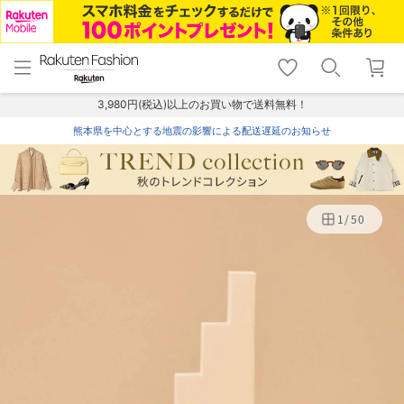
menu
home
search
favorite_border
shopping_cart
lock_outline
メニュー
トップ
検索
お気に入り
カート
ログイン
3,980円(税込)以上のお買い物で送料無料！
熊本県を中心とする地震の影響による配送遅延のお知らせ
1
/
50