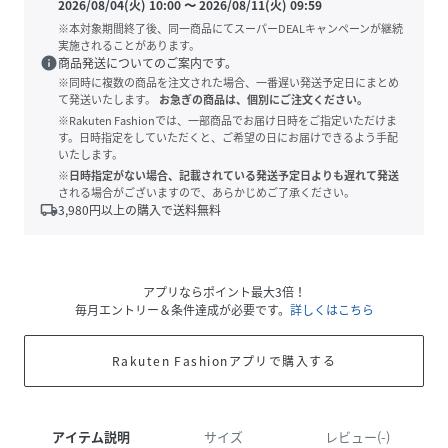
2026/08/04(火) 10:00
〜
2026/08/11(火) 09:59
※本対象期間終了後、同一商品にてスーパーDEALキャンペーンが継続
実施されることがあります。
info
商品発送についてのご案内です。
※同時に複数の商品を注文された場合、一番遅い発送予定日にまとめ
て発送いたします。
お急ぎの商品は、個別にご注文ください。
※Rakuten Fashionでは、一部商品でお届け日時をご指定いただけま
す。日時指定をしていただくと、ご希望の日にお届けできるよう手配
いたします。
※日時指定がない場合、記載されている発送予定日よりも遅れて発送
される場合がございますので、あらかじめご了承ください。
local_shipping
3,980
円以上の購入で送料無料
アプリならポイント最大3倍！
毎月エントリー＆条件達成が必要です。
詳しくはこちら
Rakuten Fashionアプリで購入する
アイテム説明
サイズ
レビュー(-)