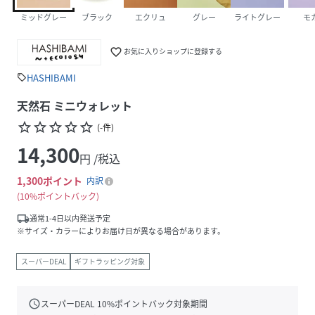
ミッドグレー
ブラック
エクリュ
グレー
ライトグレー
モ
favorite_border
お気に入りショップに登録する
HASHIBAMI
sell
天然石 ミニウォレット
star_border
star_border
star_border
star_border
star_border
(
-
件
)
14,300
円 /税込
1,300
ポイント
内訳
10%ポイントバック
local_shipping
通常1-4日以内発送予定
※サイズ・カラーによりお届け日が異なる場合があります。
スーパーDEAL
ギフトラッピング対象
schedule
スーパーDEAL
10
%ポイントバック対象期間