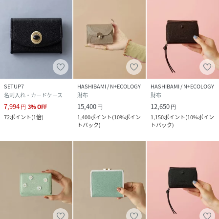
勇気をもたらす石
●カーネリアン→積極性を高め、未来を創造する石
●フォスフォシデライト→マイナスな思考をポジティブに
し、人間関係を円滑にする石
●グレーオニキス→潜在能力や知性を高め、新しいチャンス
SETUP7
HASHIBAMI / N+ECOLOGY
HASHIBAMI / N+ECOLOGY
を掴む石
名刺入れ・カードケース
財布
財布
7,994
15,400
12,650
円
3
%
OFF
円
円
●ラピスラズリ→邪念を払いのける、幸福を引き寄せる石
72
ポイント
(
1倍
)
1,400
ポイント
(
10%ポイン
1,150
ポイント
(
10%ポイン
トバック
)
トバック
)
(12月誕生石)
●アベンチュリン→精神を安定させ、自信を向上させる石(5
月誕生石)
●スモーキークォーツ→マイナスエネルギーをポジティブに
変える、精神を安定させる石
●タイガーアイ→見通す力や、正しく道を選ぶ先見性(10月誕