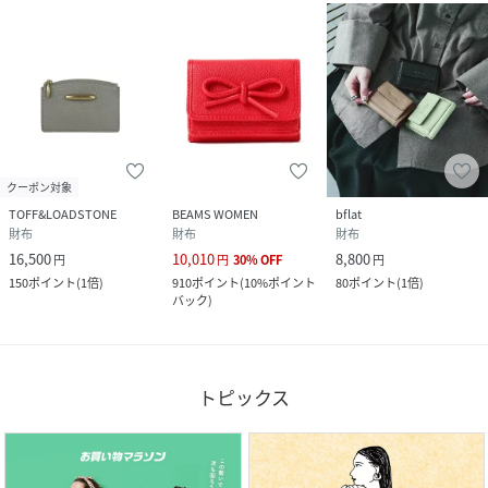
素材
牛革/天然石（一部 練り石、人工ガラス）
サイズ
FREE
品番
JM4907_Ha
(
Ha-2008-729-100-F JM4907
)
クーポン対象
TOFF&LOADSTONE
BEAMS WOMEN
bflat
財布
財布
財布
16,500
10,010
8,800
円
円
30
%
OFF
円
150
ポイント
(
1倍
)
910
ポイント
(
10%ポイント
80
ポイント
(
1倍
)
バック
)
トピックス