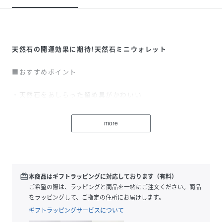
天然石の開運効果に期待!天然石ミニウォレット
■おすすめポイント
・天然石をあしらった留め具がかわいい
・ひとつとして同じものがない天然石を使用
more
・上品なレザーの質感が大人の女性にぴったり！
redeem
本商品はギフトラッピングに対応しております（有料）
■サイズ感/収納力
ご希望の際は、ラッピングと商品を一緒にご注文ください。商品
をラッピングして、ご指定の住所にお届けします。
・手にすっぽりとおさまるサイズ感
ギフトラッピングサービスについて