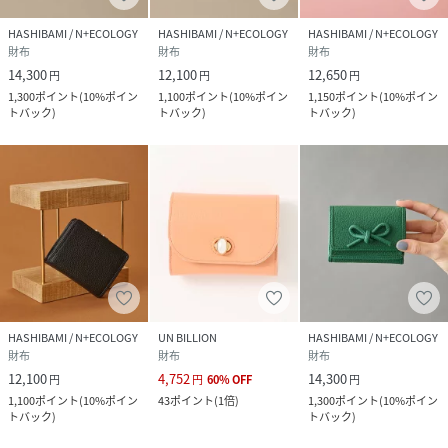
生石)
HASHIBAMI / N+ECOLOGY
HASHIBAMI / N+ECOLOGY
HASHIBAMI / N+ECOLOGY
財布
財布
財布
●イエロークォーツァイト→表現力を高め、想像力を高める
14,300
12,100
12,650
円
円
円
石(11月誕生石)
1,300
ポイント
(
10%ポイン
1,100
ポイント
(
10%ポイン
1,150
ポイント
(
10%ポイン
トバック
)
トバック
)
トバック
)
●アメジスト→真実の愛を守り抜く愛の守護石(2月誕生石)
●クラウディクォーツ→邪念や邪気を取り除き幸運をもたら
してくれる石
●マザーオブパール→女性としての魅力を高め、包容力を育
む石(6月誕生石)
HASHIBAMI / N+ECOLOGY
UN BILLION
HASHIBAMI / N+ECOLOGY
財布
財布
財布
12,100
4,752
14,300
円
円
60
%
OFF
円
1,100
ポイント
(
10%ポイン
43
ポイント
(
1倍
)
1,300
ポイント
(
10%ポイン
※カスタード(イエロー系その他)に使用されている石は西瓜
トバック
)
トバック
)
水晶(人工ガラス)ですが、値札にはアンフィボール(人工ガラ