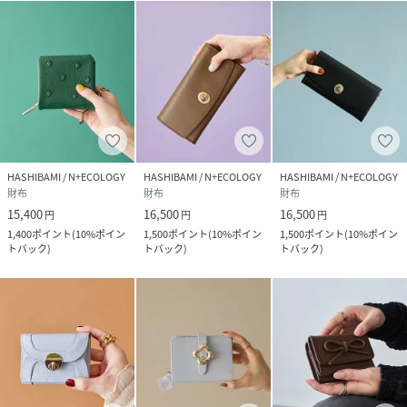
ス)と記載されています。
>>>>>>ご使用上のご注意<<<<<<
HASHIBAMI / N+ECOLOGY
HASHIBAMI / N+ECOLOGY
HASHIBAMI / N+ECOLOGY
財布
財布
財布
15,400
16,500
16,500
円
円
円
1,400
ポイント
(
10%ポイン
1,500
ポイント
(
10%ポイン
1,500
ポイント
(
10%ポイン
トバック
)
トバック
)
トバック
)
・天然石は天然のものを使用しています。(一部練り石、人工
ガラスを含む)
・天然由来の小傷が石の内側や外側についている場合があり
ますが、商品不良ではございません。
・天然石への過度な衝撃による"石欠け"にご注意下さい。