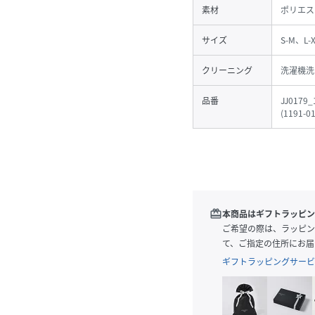
素材
ポリエス
サイズ
S-M、L-
クリーニング
洗濯機洗
品番
JJ0179_
(
1191-01
redeem
本商品はギフトラッピン
ご希望の際は、ラッピン
て、ご指定の住所にお届
ギフトラッピングサービ