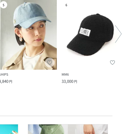
5
6
7
SHIPS
MM6
ROPE'
4,840
33,000
4,994
円
円