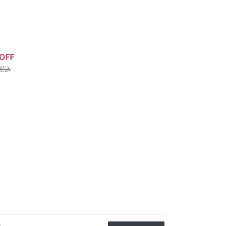
OFF
/税込
か