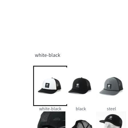
white-black
white-black
black
steel