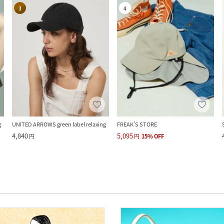
3
4
g
UNITED ARROWS green label relaxing
FREAK’S STORE
4,840
5,095
円
円
15
%
OFF