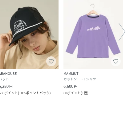
ABAHOUSE
MAMMUT
MAM
ハット
カットソー・Tシャツ
キャ
5,280
6,600
10,4
円
円
480
ポイント
(
10%ポイントバック
)
60
ポイント
(
1倍
)
95
ポ