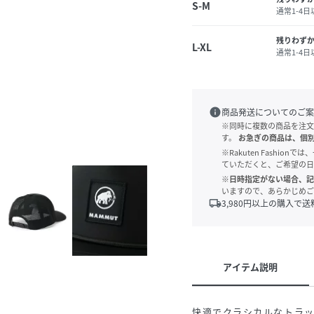
S-M
通常1-4
残りわず
L-XL
通常1-4
info
商品発送についてのご案
※同時に複数の商品を注文
す。
お急ぎの商品は、個
※Rakuten Fashi
ていただくと、ご希望の日
※日時指定がない場合、記
いますので、あらかじめご
local_shipping
3,980
円以上の購入で送
アイテム説明
快適でクラシカルなトラッ