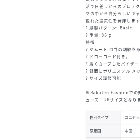
活で日差しからのプロテ
マの中から自分らしいキ
優れた通気性を発揮します
? 縫製パターン: Basic
? 重量: 86 g
特徴
? マムート ロゴの刺繍を
? ドローコード付き。
? 緩くカーブしたバイザー
? 背面にポリエステル メ
? サイズ調節可能
※Rakuten Fashi
ューズ：UKサイズとなり
性別タイプ
ユニセッ
原産国
中国