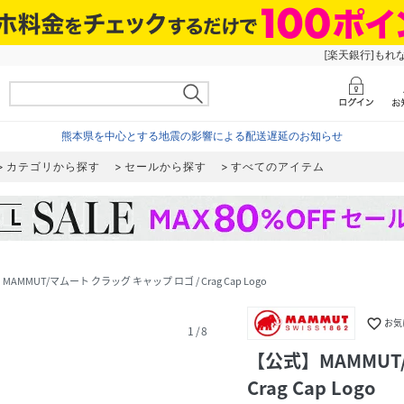
[楽天銀行]もれ
熊本県を中心とする地震の影響による配送遅延のお知らせ
カテゴリから探す
セールから探す
すべてのアイテム
AMMUT/マムート クラッグ キャップ ロゴ / Crag Cap Logo
favorite_border
お気
1
/
8
【公式】MAMMUT
Crag Cap Logo