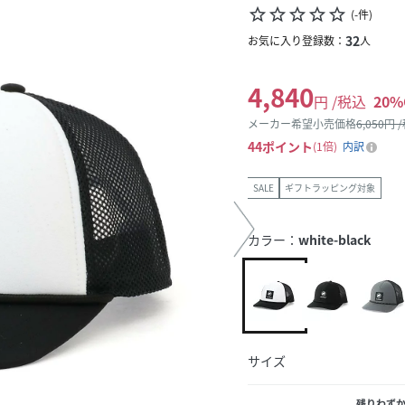
star_border
star_border
star_border
star_border
star_border
(
-
件
)
32
お気に入り登録数：
人
4,840
円 /税込
20
%
メーカー希望小売価格
6,050
円 
44
ポイント
1倍
内訳
SALE
ギフトラッピング対象
カラー：
white-black
サイズ
残りわず