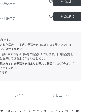
favorite_border
かごに追加
日以内発送予定
か
favorite_border
かごに追加
日以内発送予定
内です。
された場合、一番遅い発送予定日にまとめて発送いたしま
別にご注文ください。
onでは、一部商品でお届け日時をご指定いただけます。日時指定をし
にお届けできるよう手配いたします。
載されている発送予定日よりも遅れて発送
される場合がござ
了承ください。
料無料
サイズ
レビュー(-)
カーキャップが、山でのアクティビティや日常生