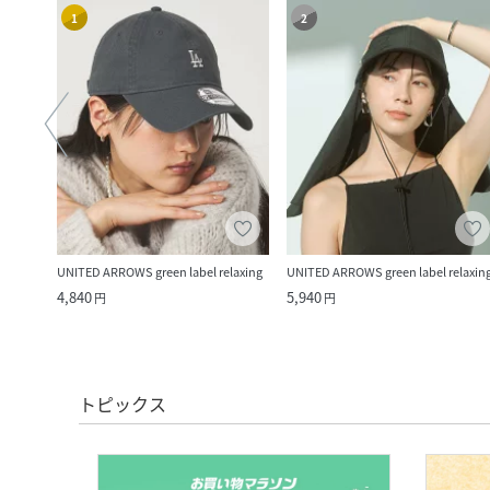
1
2
UNITED ARROWS green label relaxing
UNITED ARROWS green label relaxin
4,840
5,940
円
円
トピックス