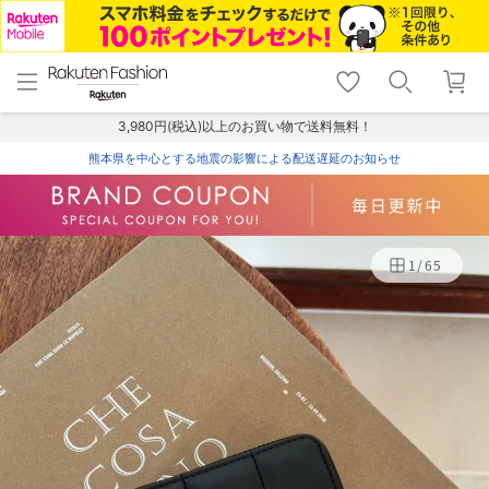
menu
home
search
favorite_border
shopping_cart
lock_outline
メニュー
トップ
検索
お気に入り
カート
ログイン
3,980円(税込)以上のお買い物で送料無料！
熊本県を中心とする地震の影響による配送遅延のお知らせ
1
/
65