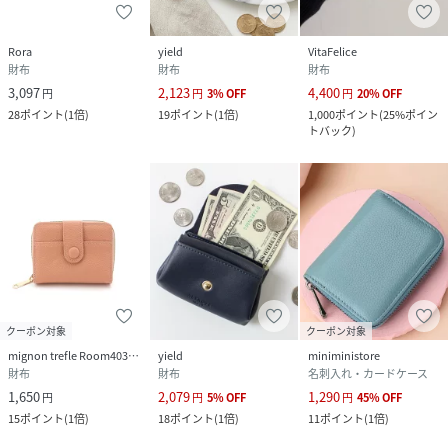
Rora
yield
VitaFelice
財布
財布
財布
3,097
2,123
4,400
円
円
3
%
OFF
円
20
%
OFF
28
ポイント
(
1倍
)
19
ポイント
(
1倍
)
1,000
ポイント
(
25%ポイン
トバック
)
クーポン対象
クーポン対象
mignon trefle Room403 selected
yield
miniministore
財布
財布
名刺入れ・カードケース
1,650
2,079
1,290
円
円
5
%
OFF
円
45
%
OFF
15
ポイント
(
1倍
)
18
ポイント
(
1倍
)
11
ポイント
(
1倍
)