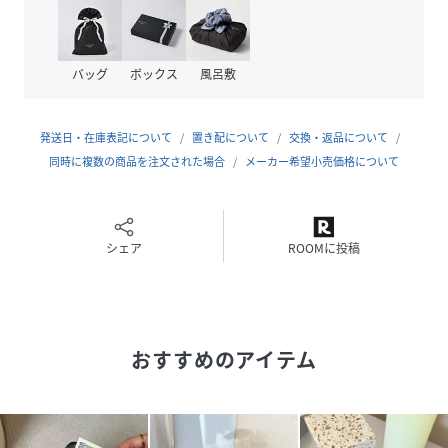
性別タイプ
ユニセックス
バッグ
ボックス
風呂敷
原産国
CHINA
発送日・在庫表記について
置き配について
交換・返品について
素材
合成皮革
同時に複数の商品を注文された場合
メーカー希望小売価格について
サイズ
FREE
品番
HV9033_183061
(
183061-09-00 HV9033
)
シェア
ROOMに投稿
おすすめのアイテム