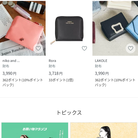
niko and ...
Rora
LAKOLE
財布
財布
財布
3,990
3,718
3,990
円
円
円
362
ポイント
(
10%ポイント
33
ポイント
(
1倍
)
362
ポイント
(
10%ポイント
バック
)
バック
)
トピックス