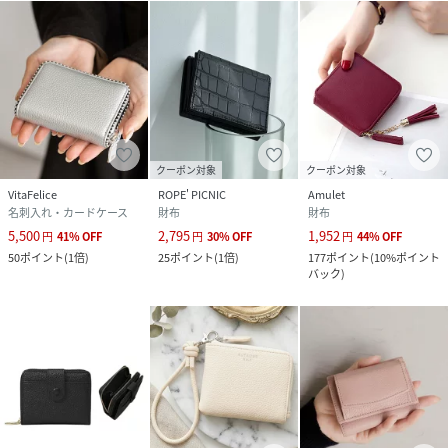
クーポン対象
クーポン対象
VitaFelice
ROPE' PICNIC
Amulet
名刺入れ・カードケース
財布
財布
5,500
2,795
1,952
円
41
%
OFF
円
30
%
OFF
円
44
%
OFF
50
ポイント
(
1倍
)
25
ポイント
(
1倍
)
177
ポイント
(
10%ポイント
バック
)