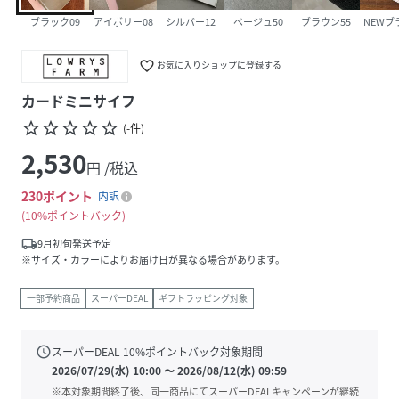
ブラック09
アイボリー08
シルバー12
ベージュ50
ブラウン55
NEWブ
favorite_border
お気に入りショップに登録する
カードミニサイフ
star_border
star_border
star_border
star_border
star_border
(
-
件
)
2,530
円 /税込
230
ポイント
内訳
10%ポイントバック
local_shipping
9月初旬発送予定
※サイズ・カラーによりお届け日が異なる場合があります。
一部予約商品
スーパーDEAL
ギフトラッピング対象
schedule
スーパーDEAL
10
%ポイントバック対象期間
2026/07/29(水) 10:00
〜
2026/08/12(水) 09:59
※本対象期間終了後、同一商品にてスーパーDEALキャンペーンが継続