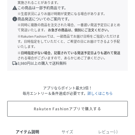
実施されることがあります。
warning
この商品は一部予約商品です。
※生産状況によりお届け時期が変更になる場合があります。
info
商品発送についてのご案内です。
※同時に複数の商品を注文された場合、一番遅い発送予定日にまとめ
て発送いたします。
お急ぎの商品は、個別にご注文ください。
※Rakuten Fashionでは、一部商品でお届け日時をご指定いただけま
す。日時指定をしていただくと、ご希望の日にお届けできるよう手配
いたします。
※日時指定がない場合、記載されている発送予定日よりも遅れて発送
される場合がございますので、あらかじめご了承ください。
local_shipping
3,980
円以上の購入で送料無料
アプリならポイント最大3倍！
毎月エントリー＆条件達成が必要です。
詳しくはこちら
Rakuten Fashionアプリで購入する
アイテム説明
サイズ
レビュー(-)