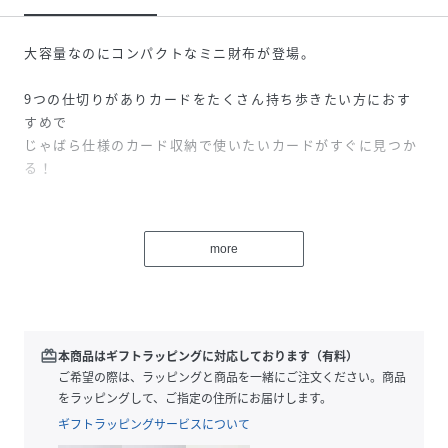
大容量なのにコンパクトなミニ財布が登場。
9つの仕切りがありカードをたくさん持ち歩きたい方におす
すめで
じゃばら仕様のカード収納で使いたいカードがすぐに見つか
る！
コインケースは大きく開いて出し入れしやすいボックス型
で、
more
両端のポケットの下をくぐらせれば、お札が折らずに収納で
きます。
ーーー
redeem
本商品はギフトラッピングに対応しております（有料）
＃財布 ＃さいふ ＃サイフ
ご希望の際は、ラッピングと商品を一緒にご注文ください。商品
＃ミニ財布 ＃ミニウォレット
をラッピングして、ご指定の住所にお届けします。
＃カードケース ＃カード入れ
ギフトラッピングサービスについて
ーーー