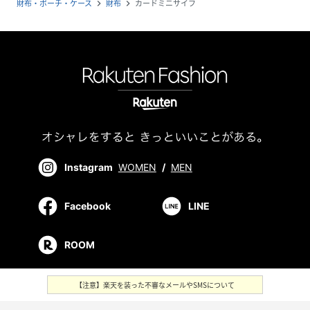
財布・ポーチ・ケース
財布
カードミニサイフ
navigate_next
navigate_next
Instagram
WOMEN
/
MEN
Facebook
LINE
ROOM
【注意】楽天を装った不審なメールやSMSについて