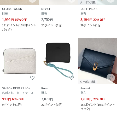
クーポン対象
GLOBAL WORK
DEVICE
ROPE' PICNIC
財布
財布
財布
1,995
2,750
3,194
円
60
%
OFF
円
円
20
%
OFF
181
ポイント
(
10%ポイント
25
ポイント
(
1倍
)
29
ポイント
(
1倍
)
バック
)
クーポン対象
SAISON DE PAPILLON
Rora
Amulet
名刺入れ・カードケース
財布
財布
990
3,070
1,810
円
60
%
OFF
円
円
28
%
OFF
9
ポイント
(
1倍
)
27
ポイント
(
1倍
)
164
ポイント
(
10%ポイント
バック
)