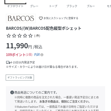
オフホワイト
グレー
トープ
ブラック
ブルー
モ
favorite_border
お気に入りショップに登録する
BARCOS/(W)BARCOS配色縦型ポシェット
star_border
star_border
star_border
star_border
star_border
(
-
件
)
11,990
円 /税込
109
ポイント
1倍
内訳
local_shipping
4-15日以内発送予定
※サイズ・カラーによりお届け日が異なる場合があります。
ギフトラッピング対象
info
商品発送についてのご案内です。
※同時に複数の商品を注文された場合、一番遅い発送予定日にまとめ
て発送いたします。
お急ぎの商品は、個別にご注文ください。
※Rakuten Fashionでは、一部商品でお届け日時をご指定いただけま
す。日時指定をしていただくと、ご希望の日にお届けできるよう手配