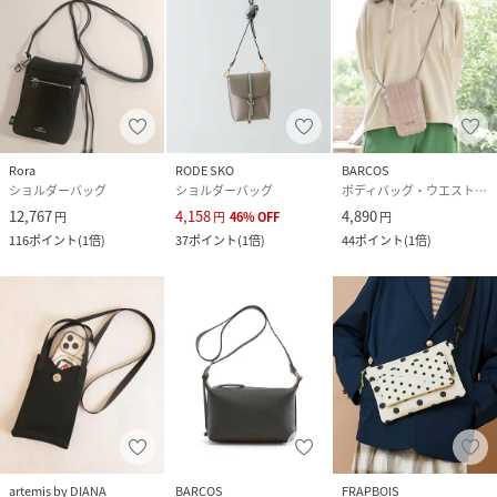
Rora
RODE SKO
BARCOS
ショルダーバッグ
ショルダーバッグ
ボディバッグ・ウエストポーチ
12,767
4,158
4,890
円
円
46
%
OFF
円
116
ポイント
(
1倍
)
37
ポイント
(
1倍
)
44
ポイント
(
1倍
)
artemis by DIANA
BARCOS
FRAPBOIS