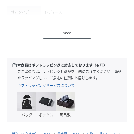
性別タイプ
レディース
原産国
中国
more
素材
牛革
牛革(床革)
サイズ
F
redeem
本商品はギフトラッピングに対応しております（有料）
品番
HT4023_BTV362
ご希望の際は、ラッピングと商品を一緒にご注文ください。商品
(
BTV362-OFF-F HT4023
)
をラッピングして、ご指定の住所にお届けします。
ギフトラッピングサービスについて
バッグ
ボックス
風呂敷
発送日・在庫表記について
置き配について
交換・返品について