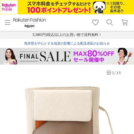
menu
home
search
favorite_border
shopping_cart
lock_outline
メニュー
トップ
検索
お気に入り
カート
ログイン
3,980円(税込)以上のお買い物で送料無料！
熊本県を中心とする地震の影響による配送遅延のお知らせ
1
/
15