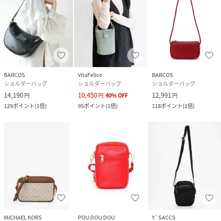
BARCOS
VitaFelice
BARCOS
ショルダーバッグ
ショルダーバッグ
ショルダーバッグ
14,190
10,450
12,991
円
円
40
%
OFF
円
129
ポイント
(
1倍
)
95
ポイント
(
1倍
)
118
ポイント
(
1倍
)
MICHAEL KORS
POU DOU DOU
Y`SACCS