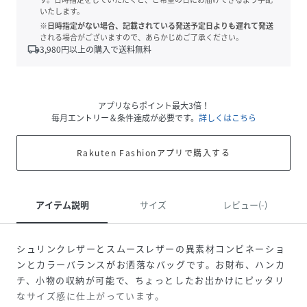
いたします。
※日時指定がない場合、記載されている発送予定日よりも遅れて発送
される場合がございますので、あらかじめご了承ください。
local_shipping
3,980
円以上の購入で送料無料
アプリならポイント最大3倍！
毎月エントリー＆条件達成が必要です。
詳しくはこちら
Rakuten Fashionアプリで購入する
アイテム説明
サイズ
レビュー(-)
シュリンクレザーとスムースレザーの異素材コンビネーショ
ンとカラーバランスがお洒落なバッグです。お財布、ハンカ
チ、小物の収納が可能で、ちょっとしたお出かけにピッタリ
なサイズ感に仕上がっています。