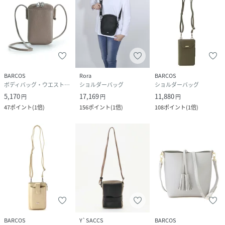
BARCOS
Rora
BARCOS
ボディバッグ・ウエストポーチ
ショルダーバッグ
ショルダーバッグ
5,170
17,169
11,880
円
円
円
47
ポイント
(
1倍
)
156
ポイント
(
1倍
)
108
ポイント
(
1倍
)
BARCOS
Y`SACCS
BARCOS