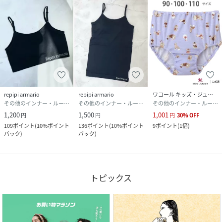
repipi armario
repipi armario
ワコール キッズ・ジュニア
その他のインナー・ルームウェア
その他のインナー・ルームウェア
その他のインナー・ルームウェア
1,200
1,500
1,001
円
円
円
30
%
OFF
109
ポイント
(
10%ポイント
136
ポイント
(
10%ポイント
9
ポイント
(
1倍
)
バック
)
バック
)
トピックス