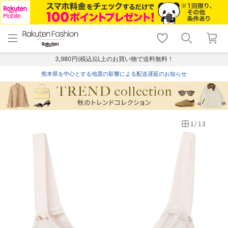
menu
home
search
favorite_border
shopping_cart
lock_outline
メニュー
トップ
検索
お気に入り
カート
ログイン
3,980円(税込)以上のお買い物で送料無料！
熊本県を中心とする地震の影響による配送遅延のお知らせ
1
/
13