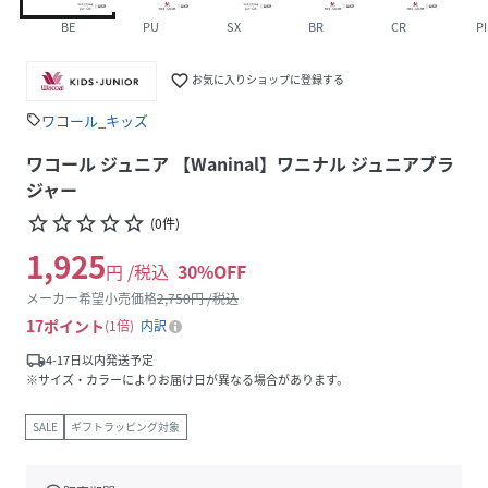
BE
PU
SX
BR
CR
PI
favorite_border
お気に入りショップに登録する
ワコール_キッズ
sell
ワコール ジュニア 【Waninal】ワニナル ジュニアブラ
ジャー
star_border
star_border
star_border
star_border
star_border
(
0
件
)
1,925
円 /税込
30
%OFF
メーカー希望小売価格
2,750
円 /税込
17
ポイント
1倍
内訳
local_shipping
4-17日以内発送予定
※サイズ・カラーによりお届け日が異なる場合があります。
SALE
ギフトラッピング対象