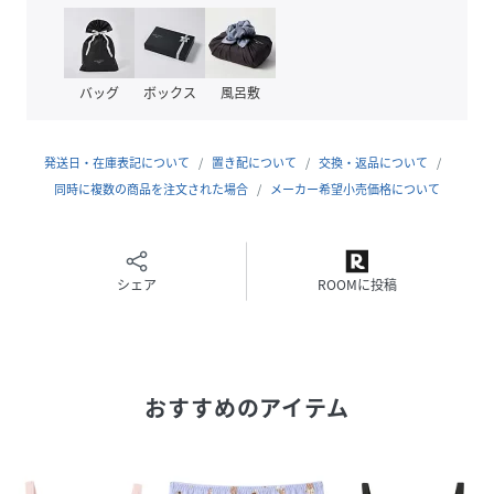
●着脱しやすいかぶりタイプ
●ふんわり、なめらかフィット
カップ裏打ちの肌側は接ぎがなく、ふんわりここちよい肌
バッグ
ボックス
風呂敷
ざわりで、敏感な成長期のバストにぴったり
裏打ちに厚みのあるやわらかい不織布を使用し、デリケー
トなジュニアのバストを保護する
発送日・在庫表記について
置き配について
交換・返品について
同時に複数の商品を注文された場合
メーカー希望小売価格について
●やわらかくなめらかな肌ざわり
身生地に再生繊維（セルロース）を約９５％使用した素材
※身生地の再生繊維（セルロース）は、適切に管理された
森林の木材（パルプ）から生まれた繊維です
シェア
ROOMに投稿
・犬、猫、うさぎなどの動物たちが遊園地を楽しんでいる様
子を描いた、着る人・見る人の気分を明るくしてくれるよう
なプリント
おすすめのアイテム
●詳細情報
ワイヤーなし
パッド受けなし