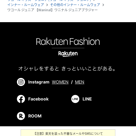
インナー・ルームウェア
その他のインナー・ルームウェア
navigate_next
navigate_next
ワコール ジュニア 【Waninal】ワニナル ジュニアブラジャー
Instagram
WOMEN
/
MEN
Facebook
LINE
ROOM
【注意】楽天を装った不審なメールやSMSについて