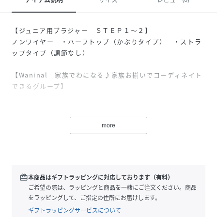
【ジュニア用ブラジャー ＳＴＥＰ１～２】
ノンワイヤー ・ハーフトップ（かぶりタイプ） ・ストラ
ップタイプ（調節なし）
【Waninal 家族でわになる♪家族お揃いでコーディネイト
できるグループ】
★小学生におすすめのファーストブラ
【バストの先（トップ）が目立ち始めたり、バストのふくら
more
みはじめにつけるブラ】
●からだの成長に合わせた工夫
ストラップには、やわらかな伸びのあるテープを使用し、
からだの成長に対応
redeem
本商品はギフトラッピングに対応しております（有料）
下辺部分は伸びのあるテープを使用し、気になるしめつけ
ご希望の際は、ラッピングと商品を一緒にご注文ください。商品
感を軽減したソフトなつけごこち
をラッピングして、ご指定の住所にお届けします。
ギフトラッピングサービスについて