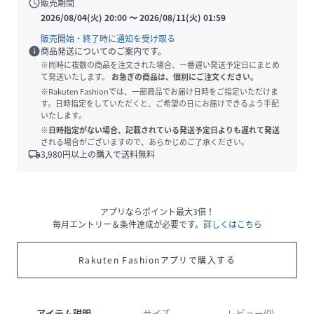
schedule
販売期間
2026/08/04(火) 20:00
〜
2026/08/11(火) 01:59
販売開始・終了時に通知を受け取る
info
商品発送についてのご案内です。
※同時に複数の商品を注文された場合、一番遅い発送予定日にまとめ
て発送いたします。
お急ぎの商品は、個別にご注文ください。
※Rakuten Fashionでは、一部商品でお届け日時をご指定いただけま
す。日時指定をしていただくと、ご希望の日にお届けできるよう手配
いたします。
※日時指定がない場合、記載されている発送予定日よりも遅れて発送
される場合がございますので、あらかじめご了承ください。
local_shipping
3,980
円以上の購入で送料無料
アプリならポイント最大3倍！
毎月エントリー＆条件達成が必要です。
詳しくはこちら
Rakuten Fashionアプリで購入する
アイテム説明
サイズ
レビュー(0)