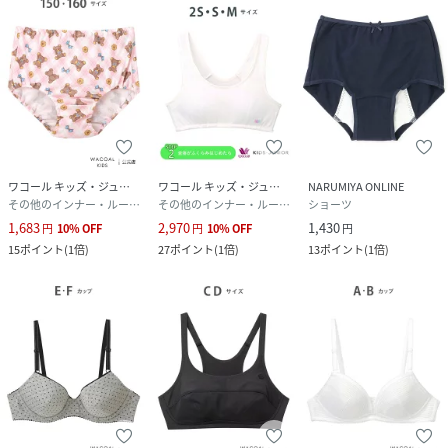
ワコール キッズ・ジュニア
ワコール キッズ・ジュニア
NARUMIYA ONLINE
その他のインナー・ルームウェア
その他のインナー・ルームウェア
ショーツ
1,683
2,970
1,430
円
10
%
OFF
円
10
%
OFF
円
15
ポイント
(
1倍
)
27
ポイント
(
1倍
)
13
ポイント
(
1倍
)