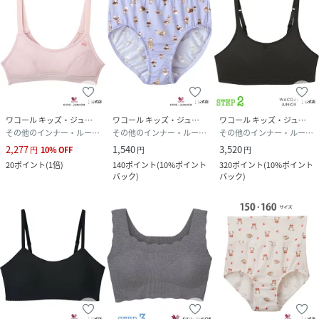
※お洗濯は、必ず「取扱い表示」にしたがってください。
性別タイプ
キッズ
原産国
-
ワコール キッズ・ジュニア
ワコール キッズ・ジュニア
ワコール キッズ・ジュニア
素材
再生繊維
その他のインナー・ルームウェア
その他のインナー・ルームウェア
その他のインナー・ルームウェア
(セルロース)95%,ポリウレタン5%
2,277
1,540
3,520
円
10
%
OFF
円
円
20
ポイント
(
1倍
)
140
ポイント
(
10%ポイント
320
ポイント
(
10%ポイント
サイズ
2S、S、M
バック
)
バック
)
クリーニング
洗濯機可
※お洗濯は、必ず「取り扱い表示」にしたがっ
てください
品番
HR9656_CFX280
(
CFX280-2500-001-106 HR9656
)