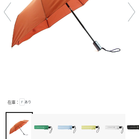
在庫：
F
あり