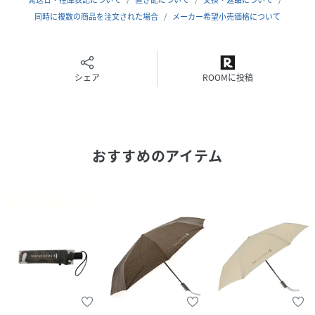
同時に複数の商品を注文された場合
メーカー希望小売価格について
性別タイプ
ユニセックス
原産国
中国
シェア
ROOMに投稿
素材
ポリエステル100%
サイズ
F
品番
HK7323_008431595001
おすすめのアイテム
(
008431595001-906-998 HK7323
)