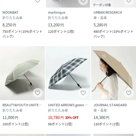
クーポン対象
MOONBAT
martinique
URBAN RESEARCH
折りたたみ傘
折りたたみ傘
傘・長傘
8,250
13,200
5,280
円
円
円
750
ポイント
(
10%ポイント
120
ポイント
(
1倍
)
480
ポイント
(
10%ポイント
バック
)
バック
)
BEAUTY&YOUTH UNITED ARROWS
UNITED ARROWS green label relaxing
JOURNAL STANDARD
折りたたみ傘
折りたたみ傘
傘・長傘
11,000
10,780
14,300
円
円
30
%
OFF
円
100
ポイント
(
1倍
)
98
ポイント
(
1倍
)
130
ポイント
(
1倍
)