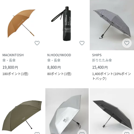
MACKINTOSH
N.HOOLYWOOD
SHIPS
傘・長傘
傘・長傘
折りたたみ傘
19,800
8,800
15,400
円
円
円
180
ポイント
(
1倍
)
80
ポイント
(
1倍
)
1,400
ポイント
(
10%ポイン
トバック
)