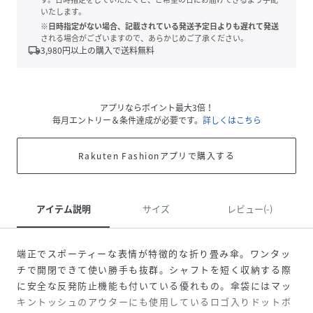
いたします。
※日時指定がない場合、記載されている発送予定日よりも遅れて発送
される場合がございますので、あらかじめご了承ください。
local_shipping
3,980
円以上の購入で送料無料
アプリならポイント最大3倍！
毎月エントリー＆条件達成が必要です。
詳しくはこちら
Rakuten Fashionアプリで購入する
アイテム説明
サイズ
レビュー(-)
端正でスポーティーな表情が特徴的な折り畳み傘。ワンタッ
チで開閉できて使い勝手も抜群。シャフトを短く収納する際
に安全な反発防止機能も付いている優れもの。傘袋にはマッ
キントッシュのアウターにも使用しているロゴ入りドットボ