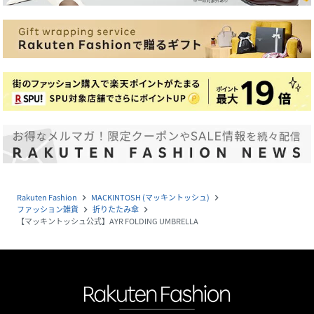
Rakuten Fashion
MACKINTOSH (マッキントッシュ)
navigate_next
navigate_next
ファッション雑貨
折りたたみ傘
navigate_next
navigate_next
【マッキントッシュ公式】AYR FOLDING UMBRELLA