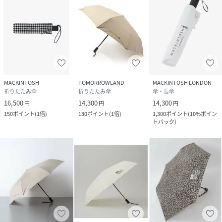
MACKINTOSH
TOMORROWLAND
MACKINTOSH LONDON
折りたたみ傘
折りたたみ傘
傘・長傘
16,500
14,300
14,300
円
円
円
150
ポイント
(
1倍
)
130
ポイント
(
1倍
)
1,300
ポイント
(
10%ポイン
トバック
)