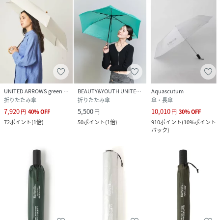
UNITED ARROWS green label relaxing
BEAUTY&YOUTH UNITED ARROWS
Aquascutum
折りたたみ傘
折りたたみ傘
傘・長傘
7,920
5,500
10,010
円
40
%
OFF
円
円
30
%
OFF
72
ポイント
(
1倍
)
50
ポイント
(
1倍
)
910
ポイント
(
10%ポイント
バック
)