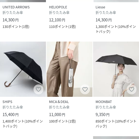
UNITED ARROWS
HELIOPOLE
Liesse
折りたたみ傘
折りたたみ傘
折りたたみ傘
14,300
12,100
14,300
円
円
円
130
ポイント
(
1倍
)
110
ポイント
(
1倍
)
1,300
ポイント
(
10%ポイン
トバック
)
SHIPS
MICA＆DEAL
MOONBAT
折りたたみ傘
折りたたみ傘
折りたたみ傘
15,400
11,000
9,350
円
円
円
1,400
ポイント
(
10%ポイン
100
ポイント
(
1倍
)
850
ポイント
(
10%ポイント
トバック
)
バック
)