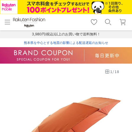
menu
home
search
favorite_border
shopping_cart
lock_outline
メニュー
トップ
検索
お気に入り
カート
ログイン
3,980円(税込)以上のお買い物で送料無料！
熊本県を中心とする地震の影響による配送遅延のお知らせ
1
/
18