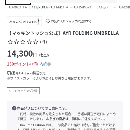
UA09/JAFFA
UA13/REPLAY_GREEN
UA14/DATA_SKY
UA15/DOPAMINE_YELLOW
UA16/OFF_WHITE
UA02/
favorite_border
お気に入りショップに登録する
【マッキントッシュ公式】AYR FOLDING UMBRELLA
star_border
star_border
star_border
star_border
star_border
(
-
件
)
14,300
円 /税込
130
ポイント
1倍
内訳
local_shipping
通常1-4日以内発送予定
※サイズ・カラーによりお届け日が異なる場合があります。
ギフトラッピング対象
info
商品発送についてのご案内です。
※同時に複数の商品を注文された場合、一番遅い発送予定日にまとめ
て発送いたします。
お急ぎの商品は、個別にご注文ください。
※Rakuten Fashionでは、一部商品でお届け日時をご指定いただけま
す。日時指定をしていただくと、ご希望の日にお届けできるよう手配