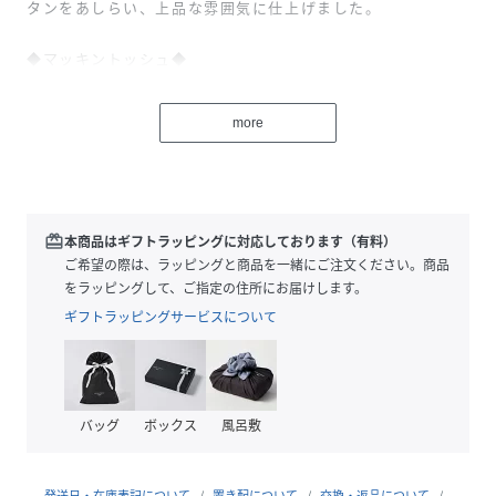
タンをあしらい、上品な雰囲気に仕上げました。
◆マッキントッシュ◆
英国を代表するブランド「マッキントッシュ」。
more
19世紀から変わらぬ製法で生み出されるゴム引きコートのこ
とを今でも英国では、レインコート＝マッキントッシュと呼
ぶくらい、時が経っても色あせず人々から愛され続けていま
す。
redeem
本商品はギフトラッピングに対応しております（有料）
ご希望の際は、ラッピングと商品を一緒にご注文ください。商品
をラッピングして、ご指定の住所にお届けします。
ギフトラッピングサービスについて
＊商品のお気に入り登録をおすすめします
再入荷や、ラスト1点の通知を受ける事ができます。
バッグ
ボックス
風呂敷
お買い物リストの管理に是非ご利用ください。ブランドのお
気に入り登録もご一緒にお願いいたします。
発送日・在庫表記について
置き配について
交換・返品について