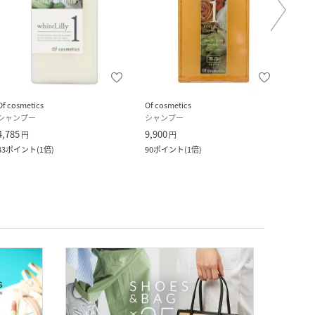
Of cosmetics
Of cosmetics
Of co
シャンプー
シャンプー
シャ
4,785
9,900
9,350
円
円
43
ポイント
(
1倍
)
90
ポイント
(
1倍
)
85
ポ