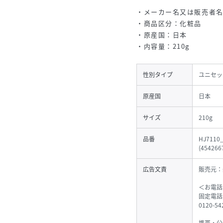
・メーカー名又は販売者
・商品区分：化粧品
・原産国：日本
・内容量：210g
性別タイプ
ユニセッ
原産国
日本
サイズ
210g
品番
HJ7110
(
454266
広告文責
販売元：
＜お電話
固定電話
0120-