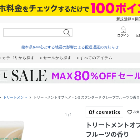
新規登録＆回答
熊本県を中心とする地震の影響による配送遅延のお知らせ
カテゴリから探す
セールから探す
すべてのアイテム
トリートメント
トリートメントオブヘア・2-G スタンダード グレープフルーツの香り
te_next
navigate_next
favorite_border
お気
1
/
1
トリートメントオブ
フルーツの香り