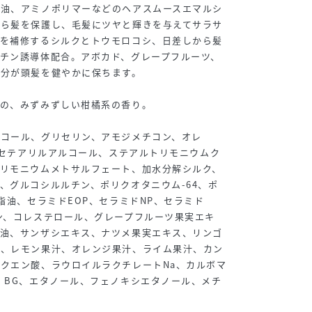
ド油、アミノポリマーなどのヘアスムースエマルシ
から髪を保護し、毛髪にツヤと輝きを与えてサラサ
髪を補修するシルクとトウモロコシ、日差しから髪
チン誘導体配合。アボカド、グレープフルーツ、
成分が頭髪を健やかに保ちます。
ンの、みずみずしい柑橘系の香り。
コール、グリセリン、アモジメチコン、オレ
1、セテアリルアルコール、ステアルトリモニウムク
トリモニウムメトサルフェート、加水分解シルク、
、グルコシルルチン、ポリクオタニウム-64、ポ
脂油、セラミドEOP、セラミドNP、セラミド
ン、コレステロール、グレープフルーツ果実エキ
皮油、サンザシエキス、ナツメ果実エキス、リンゴ
油、レモン果汁、オレンジ果汁、ライム果汁、カン
クエン酸、ラウロイルラクチレートNa、カルボマ
、BG、エタノール、フェノキシエタノール、メチ