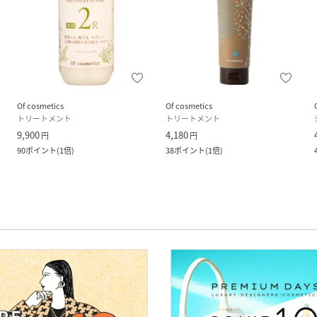
Of cosmetics
Of cosmetics
トリートメント
トリートメント
9,900
4,180
円
円
90
ポイント
(
1倍
)
38
ポイント
(
1倍
)