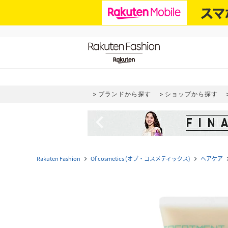
ブランドから探す
ショップから探す
navigate_before
Rakuten Fashion
Of cosmetics (オブ・コスメティックス)
ヘアケア
navigate_next
navigate_next
naviga