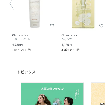
Of cosmetics
Of cosmetics
ピン
トリートメント
シャンプー
4,730
4,180
円
円
43
ポイント
(
1倍
)
38
ポイント
(
1倍
)
トピックス