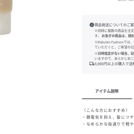
info
商品発送についてのご案
※同時に複数の商品を注文
す。
お急ぎの商品は、個
※Rakuten Fashi
ていただくと、ご希望の日
※日時指定がない場合、記
いますので、あらかじめご
local_shipping
3,980
円以上の購入で送
アイテム説明
〈こんな方におすすめ〉
・静電気を抑え、髪にツ
・なめらかな指通りで軽