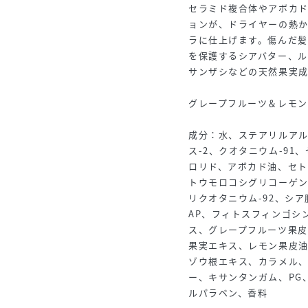
セラミド複合体やアボカ
ョンが、ドライヤーの熱
ラに仕上げます。傷んだ
を保護するシアバター、ル
サンザシなどの天然果実
グレープフルーツ＆レモ
成分：水、ステアリルアル
ス-2、クオタニウム-9
ロリド、アボカド油、セ
トウモロコシグリコーゲン
リクオタニウム-92、シア
AP、フィトスフィンゴシ
ス、グレープフルーツ果
果実エキス、レモン果皮
ゾウ根エキス、カラメル、
ー、キサンタンガム、PG
ルパラベン、香料