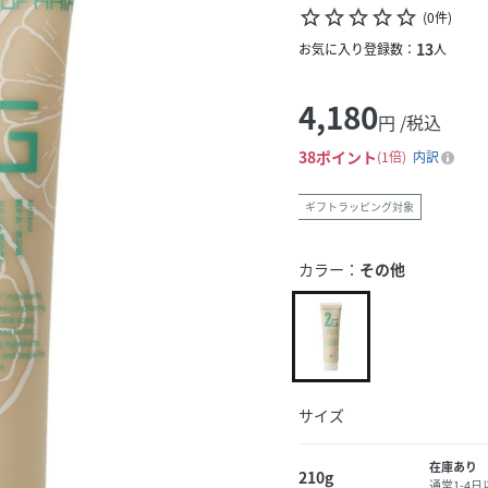
star_border
star_border
star_border
star_border
star_border
(
0
件
)
13
お気に入り登録数：
人
4,180
円 /税込
38
ポイント
1倍
内訳
ギフトラッピング対象
カラー：
その他
サイズ
在庫あり
210g
通常1-4