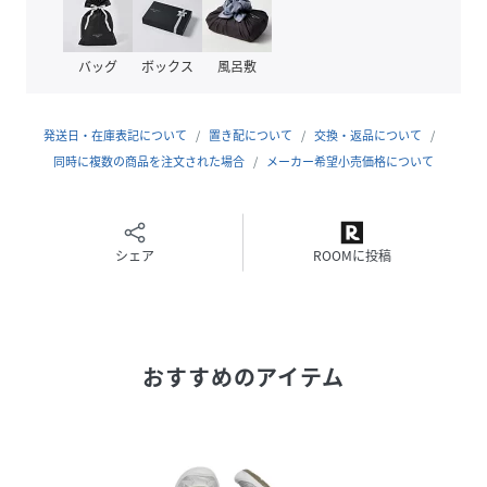
容易にする調節可能なHook & Loopストラップを採用
●動いても動いても快適な速乾性ライニング
●解剖学的にデザインされた中足部がナチュラルなフィット
バッグ
ボックス
風呂敷
を約束
お手入れ方法
発送日・在庫表記について
置き配について
交換・返品について
表面についた泥や砂などは事前に落とし水250mlに対して大
同時に複数の商品を注文された場合
メーカー希望小売価格について
さじ1杯の重曹を溶かした水で洗ってください。落ちにくい
汚れは2-3時間ほどつけ置きしてこすり洗いしてください。
タオルを使ってしっかり拭き風通しの良いところで必ず陰干
しをしてください。ソールの部分汚れには消しゴムも有効で
シェア
ROOMに投稿
す
サンダル / 男の子 / 女の子 / 子供 / 靴 / キッズシューズ / キ
ャンプ /アウトドア / 水遊び / つま先保護
おすすめのアイテム
性別タイプ
キッズ
品番
HD1337_1027418
(
1027418-0-200 HD1337
)