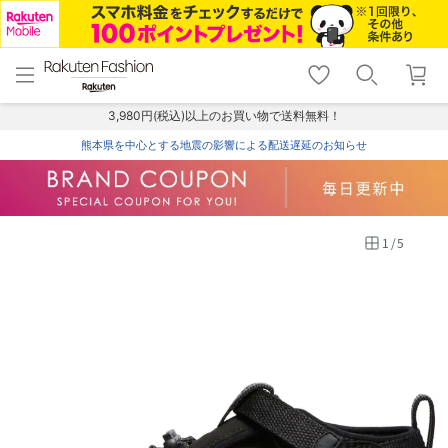
menu
home
search
favorite_border
shopping_cart
lock_outline
メニュー
トップ
検索
お気に入り
カート
ログイン
3,980円(税込)以上のお買い物で送料無料！
熊本県を中心とする地震の影響による配送遅延のお知らせ
1
/
5