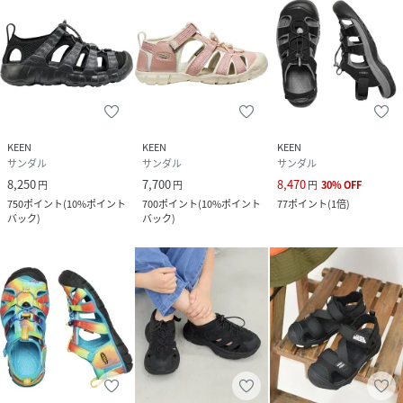
KEEN
KEEN
KEEN
サンダル
サンダル
サンダル
8,250
7,700
8,470
円
円
円
30
%
OFF
750
ポイント
(
10%ポイント
700
ポイント
(
10%ポイント
77
ポイント
(
1倍
)
バック
)
バック
)