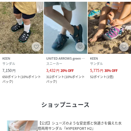
KEEN
UNITED ARROWS green label relaxing
KEEN
サンダル
スニーカー
サンダル
7,150
3,432
5,775
円
円
20
%
OFF
円
30
%
OFF
650
ポイント
(
10%ポイント
312
ポイント
(
10%ポイント
52
ポイント
(
1倍
)
バック
)
バック
)
ショップニュース
【公式】シューズのような安定感と快適さを備えた水
陸両用サンダル『HYPERPORT H2』