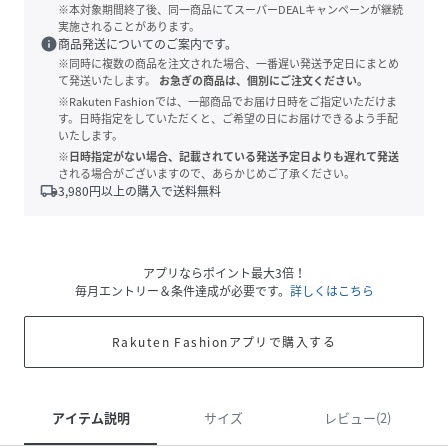
※本対象期間終了後、同一商品にてスーパーDEALキャンペーンが継続
実施されることがあります。
info
商品発送についてのご案内です。
※同時に複数の商品を注文された場合、一番遅い発送予定日にまとめ
て発送いたします。
お急ぎの商品は、個別にご注文ください。
※Rakuten Fashionでは、一部商品でお届け日時をご指定いただけま
す。日時指定をしていただくと、ご希望の日にお届けできるよう手配
いたします。
※日時指定がない場合、記載されている発送予定日よりも遅れて発送
される場合がございますので、あらかじめご了承ください。
local_shipping
3,980
円以上の購入で送料無料
アプリならポイント最大3倍！
毎月エントリー＆条件達成が必要です。
詳しくはこちら
Rakuten Fashionアプリで購入する
アイテム説明
サイズ
レビュー(2)