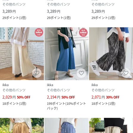
その他のパンツ
その他のパンツ
その他のパンツ
今シーズンは「値下げ」をしない安心価格です！
3,289
3,289
3,289
円
円
円
29
ポイント
(
1倍
)
29
ポイント
(
1倍
)
29
ポイント
(
1倍
)
親子お揃い、親子おそろい、親子リンク
性別タイプ
レディース
原産国
ミャンマー
素材
ポリエステル90% ポリウレタン10%
サイズ
S、M、L
ikka
ikka
ikka
クリーニング
手洗い可
その他のパンツ
その他のパンツ
その他のパンツ
2,029
2,194
2,071
円
50
%
OFF
円
50
%
OFF
円
30
%
OFF
品番
HA3769_12550306
18
ポイント
(
1倍
)
199
ポイント
(
10%ポイント
18
ポイント
(
1倍
)
(
12550306-09-92 HA3769
)
バック
)