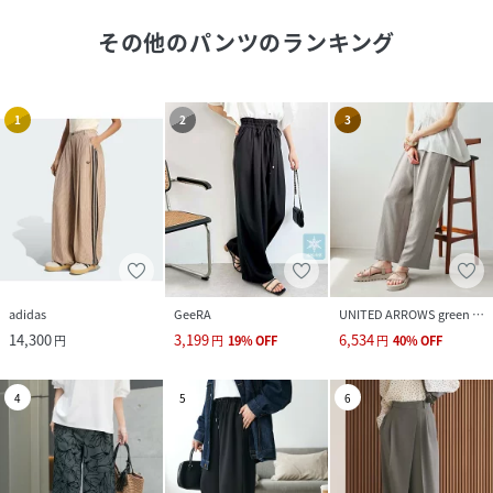
その他のパンツ
のランキング
1
2
3
adidas
GeeRA
UNITED ARROWS green label relaxing
14,300
3,199
6,534
円
円
19
%
OFF
円
40
%
OFF
4
5
6