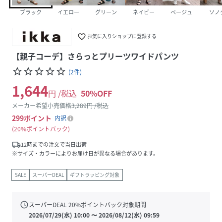
ブラック
イエロー
グリーン
ネイビー
ベージュ
ソノ
favorite_border
お気に入りショップに登録する
【親子コーデ】さらっとプリーツワイドパンツ
star_border
star_border
star_border
star_border
star_border
(
2
件
)
1,644
円 /税込
50
%OFF
メーカー希望小売価格
3,289
円 /税込
299
ポイント
内訳
20%ポイントバック
local_shipping
12時までの注文で当日出荷
※サイズ・カラーによりお届け日が異なる場合があります。
SALE
スーパーDEAL
ギフトラッピング対象
schedule
スーパーDEAL
20
%ポイントバック対象期間
2026/07/29(水) 10:00
〜
2026/08/12(水) 09:59