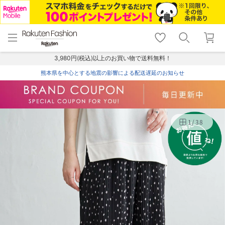
menu
home
search
favorite_border
shopping_cart
lock_outline
メニュー
トップ
検索
お気に入り
カート
ログイン
3,980円(税込)以上のお買い物で送料無料！
熊本県を中心とする地震の影響による配送遅延のお知らせ
1
/
38