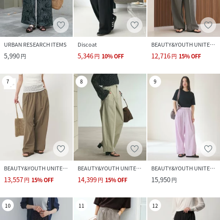
URBAN RESEARCH ITEMS
Discoat
BEAUTY&YOUTH UNITED ARROWS
5,990
5,346
12,716
円
円
10
%
OFF
円
15
%
OFF
7
8
9
BEAUTY&YOUTH UNITED ARROWS
BEAUTY&YOUTH UNITED ARROWS
BEAUTY&YOUTH UNITED ARROWS
13,557
14,399
15,950
円
15
%
OFF
円
15
%
OFF
円
10
11
12