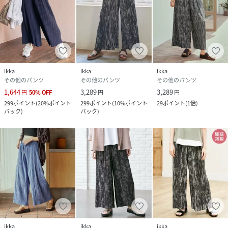
・159cm/サイズM
伸縮性抜群なので着心地も抜群◎
ウエストゴムで夏場は特にストレスフリーな着心地なのが嬉
しいですね♪
縦に入ったプリーツがIラインを引き立てスタイルアップして
見せてくれます！
ikka
ikka
ikka
皺が気にならないので長時間の移動やデスクワークにもぴっ
その他のパンツ
その他のパンツ
その他のパンツ
たり♪
1,644
3,289
3,289
円
50
%
OFF
円
円
ON・OFFで楽しめます♪
299
ポイント
(
20%ポイント
299
ポイント
(
10%ポイント
29
ポイント
(
1倍
)
パンツはシャツやブラウス、ジャケットに合わせるときちん
バック
)
バック
)
と感を演出できるのでおすすめです◎
■お得だ値(ね)！とは？
普段より「お得な価格」で提供している商品です。
-コストダウンの取り組み-
・生産地を見直し、製造コストをダウン
・工場の閑散期に生産することで、製造コストをダウン
・オリジナル素材を開発し、素材コストをダウン
ikka
ikka
ikka