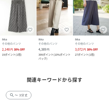
ikka
ikka
ikka
その他のパンツ
その他のパンツ
その他のパンツ
2,148
4,389
3,072
円
30
%
OFF
円
円
30
%
OFF
19
ポイント
(
1倍
)
399
ポイント
(
10%ポイント
27
ポイント
(
1倍
)
バック
)
関連キーワードから探す
search
～ 3分丈