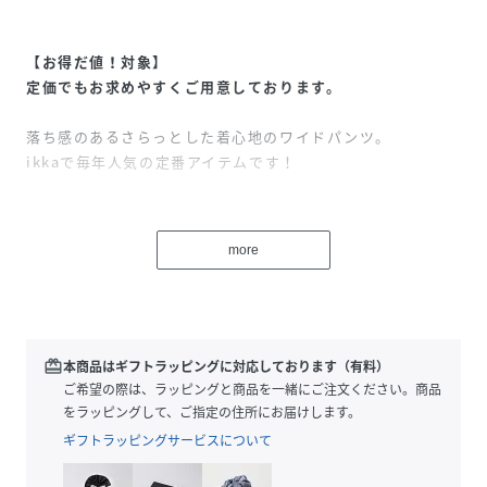
【お得だ値！対象】
定価でもお求めやすくご用意しております。
落ち感のあるさらっとした着心地のワイドパンツ。
ikkaで毎年人気の定番アイテムです！
【素材】
薄くてとても軽い、サラッとしたタッチです。
more
ストレッチ混で履きやすく、汗をかいても貼りつき感なく着
用できるのがうれしい！
【デザイン】
ランダムなプリーツが施され、ウエストにリボンがついたワ
redeem
本商品はギフトラッピングに対応しております（有料）
イドなシルエットのパンツです。
ご希望の際は、ラッピングと商品を一緒にご注文ください。商品
をラッピングして、ご指定の住所にお届けします。
【ikkaポイント】
ギフトラッピングサービスについて
毎回人気のさらっとワイドパンツ。
プリーツ加工を施しているので、汗をかいても貼りつき感な