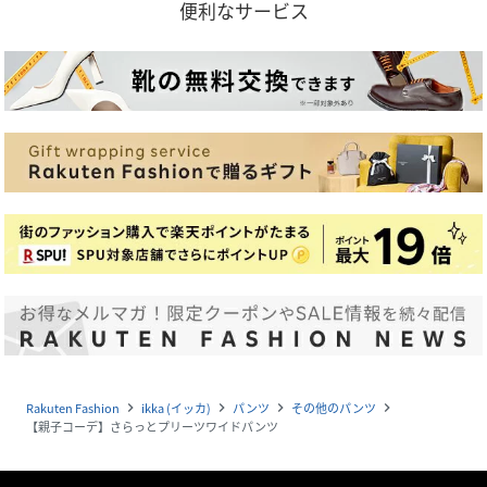
便利なサービス
Rakuten Fashion
ikka (イッカ)
パンツ
その他のパンツ
navigate_next
navigate_next
navigate_next
navigate_next
【親子コーデ】さらっとプリーツワイドパンツ