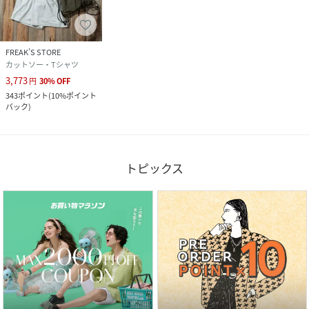
FREAK’S STORE
カットソー・Tシャツ
3,773
円
30
%
OFF
343
ポイント
(
10%ポイント
バック
)
トピックス