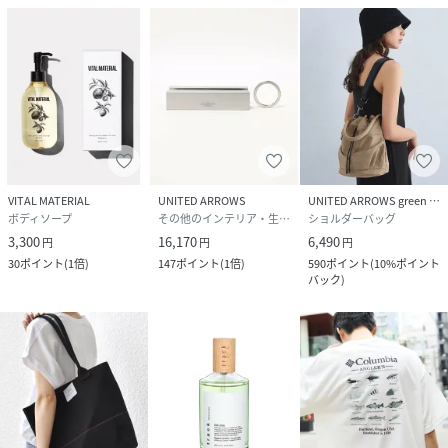
VITAL MATERIAL
UNITED ARROWS
UNITED ARROWS green label relaxing
ボディソープ
その他のインテリア・生活雑貨
ショルダーバッグ
3,300
16,170
6,490
円
円
円
30
ポイント
(
1倍
)
147
ポイント
(
1倍
)
590
ポイント
(
10%ポイント
バック
)