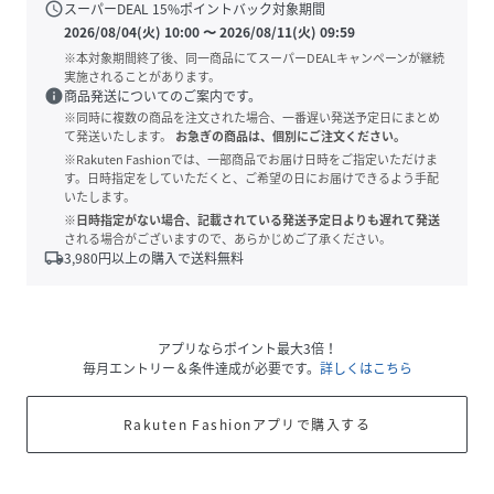
schedule
スーパーDEAL
15
%ポイントバック対象期間
2026/08/04(火) 10:00
〜
2026/08/11(火) 09:59
※本対象期間終了後、同一商品にてスーパーDEALキャンペーンが継続
実施されることがあります。
info
商品発送についてのご案内です。
※同時に複数の商品を注文された場合、一番遅い発送予定日にまとめ
て発送いたします。
お急ぎの商品は、個別にご注文ください。
※Rakuten Fashionでは、一部商品でお届け日時をご指定いただけま
す。日時指定をしていただくと、ご希望の日にお届けできるよう手配
いたします。
※日時指定がない場合、記載されている発送予定日よりも遅れて発送
される場合がございますので、あらかじめご了承ください。
local_shipping
3,980
円以上の購入で送料無料
アプリならポイント最大3倍！
毎月エントリー＆条件達成が必要です。
詳しくはこちら
Rakuten Fashionアプリで購入する