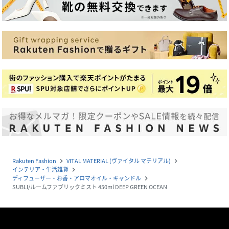
Rakuten Fashion
VITAL MATERIAL (ヴァイタル マテリアル)
navigate_next
navigate_next
インテリア・生活雑貨
navigate_next
ディフューザー・お香・アロマオイル・キャンドル
navigate_next
SUBLI/ルームファブリックミスト 450ml DEEP GREEN OCEAN