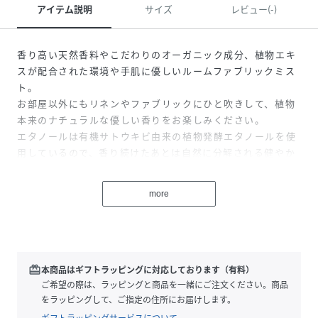
アイテム説明
サイズ
レビュー(-)
香り高い天然香料やこだわりのオーガニック成分、植物エキ
スが配合された環境や手肌に優しいルームファブリックミス
ト。
お部屋以外にもリネンやファブリックにひと吹きして、植物
本来のナチュラルな優しい香りをお楽しみください。
エタノールは有機サトウキビ由来の植物発酵エタノールを使
用しているので、香り続けたあとは自然に分解される健やか
なミストです。
配合されているグレープフルーツ種子から抽出されたポリフ
more
ェノール（脂肪酸フラボノイド）は抗菌・除菌効果があり、
脂肪酸フラボノイドは抗菌力が非常に高く、さらに細菌、カ
ビ類、ウィルス等の生理活性を妨げ不活化させます。また、
揮発性がほとんどないため、効果が持続します。
redeem
本商品はギフトラッピングに対応しております（有料）
こちらのファブリックミストには、インテリアとしても楽し
ご希望の際は、ラッピングと商品を一緒にご注文ください。商品
んでいただくために、貝殻が別で付属します。
をラッピングして、ご指定の住所にお届けします。
貝殻を液体の中へ入れて、スプレーを使用される場合は以下
ギフトラッピングサービスについて