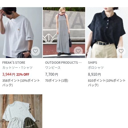
FREAK’S STORE
OUTDOOR PRODUCTS Usual Things
SHIPS
カットソー・Tシャツ
ワンピース
ポロシャツ
3,944
7,700
8,910
円
21
%
OFF
円
円
358
ポイント
(
10%ポイント
70
ポイント
(
1倍
)
810
ポイント
(
10%ポイント
バック
)
バック
)