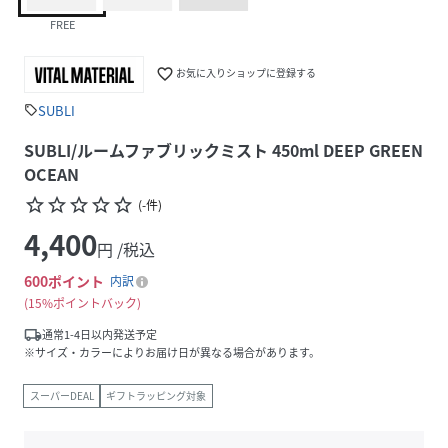
FREE
favorite_border
お気に入りショップに登録する
SUBLI
sell
SUBLI/ルームファブリックミスト 450ml DEEP GREEN
OCEAN
star_border
star_border
star_border
star_border
star_border
(
-
件
)
4,400
円 /税込
600
ポイント
内訳
15%ポイントバック
local_shipping
通常1-4日以内発送予定
※サイズ・カラーによりお届け日が異なる場合があります。
スーパーDEAL
ギフトラッピング対象