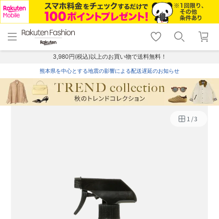
menu
home
search
favorite_border
shopping_cart
lock_outline
メニュー
トップ
検索
お気に入り
カート
ログイン
3,980円(税込)以上のお買い物で送料無料！
熊本県を中心とする地震の影響による配送遅延のお知らせ
1
/
3