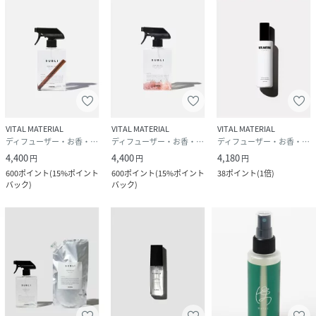
・Hand Washのhow toはこちら
→
https://brandavenue.rakuten.co.jp/item/FQ7184
性別タイプ
ユニセックス
原産国
日本
サイズ
FREE
VITAL MATERIAL
VITAL MATERIAL
VITAL MATERIAL
ディフューザー・お香・アロマオイル・キャンドル
ディフューザー・お香・アロマオイル・キャンドル
ディフューザー・お香・アロマオイル・キャンドル
品番
FQ7205_2404
4,400
4,400
4,180
円
円
円
(
2404-ONE-F FQ7205
)
600
ポイント
(
15%ポイント
600
ポイント
(
15%ポイント
38
ポイント
(
1倍
)
バック
)
バック
)