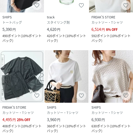
SHIPS
track
FREAK’S STORE
トートバッグ
スタイリング剤
カットソー・Tシャツ
5,390
4,620
6,514
円
円
円
6
%
OFF
490
ポイント
(
10%ポイント
420
ポイント
(
10%ポイント
592
ポイント
(
10%ポイント
バック
)
バック
)
バック
)
FREAK’S STORE
SHIPS
SHIPS
カットソー・Tシャツ
カットソー・Tシャツ
カットソー・Tシャツ
4,495
3,960
6,930
円
25
%
OFF
円
円
408
ポイント
(
10%ポイント
360
ポイント
(
10%ポイント
630
ポイント
(
10%ポイント
バック
)
バック
)
バック
)