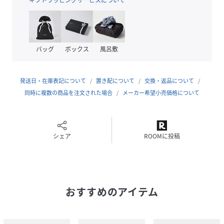
の注意点がございます。
※貝殻を液体へ入れられますと貝殻の色味が液体に移ります
ので、ご了承のうえで入れください。
※貝殻を入れられた場合は、ルームミストとして空間へご使
バッグ
ボックス
風呂敷
用ください。
※シミになる恐れがありますので白い衣類、 生地へのご使用
は避けてください。
発送日・在庫表記について
置き配について
交換・返品について
同時に複数の商品を注文された場合
メーカー希望小売価格について
■ ディープグリーンオーシャン
アンバーをベースにウッディーの中にマリンとパチュリがア
クセントに香る
Fragrance Type : ウッディアンバー
シェア
ROOMに投稿
Top note : レモン、ライム、ベルガモット
Middle note : ローズ、ミュゲ、アルデヒド、ジャスミン、
リリー
Last note : パチュリ、ココナッツ、アンバー、ムスク
おすすめのアイテム
・Machine Washのhow toはこちら
→
https://brandavenue.rakuten.co.jp/item/FQ7187