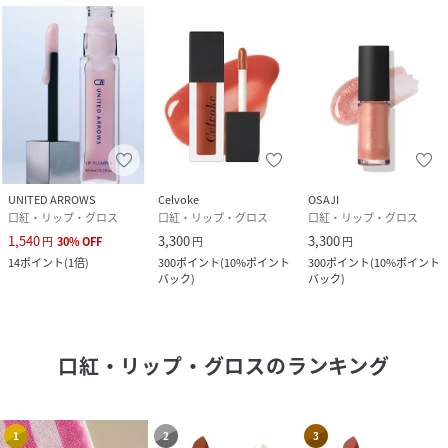
UNITED ARROWS
Celvoke
OSAJI
口紅・リップ・グロス
口紅・リップ・グロス
口紅・リップ・グロス
1,540
3,300
3,300
円
30
%
OFF
円
円
14
ポイント
(
1倍
)
300
ポイント
(
10%ポイント
300
ポイント
(
10%ポイント
バック
)
バック
)
口紅・リップ・グロス
のランキング
1
2
3