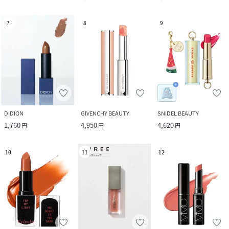
7
8
9
DIDION
GIVENCHY BEAUTY
SNIDEL BEAUTY
1,760
4,950
4,620
円
円
円
10
11
12