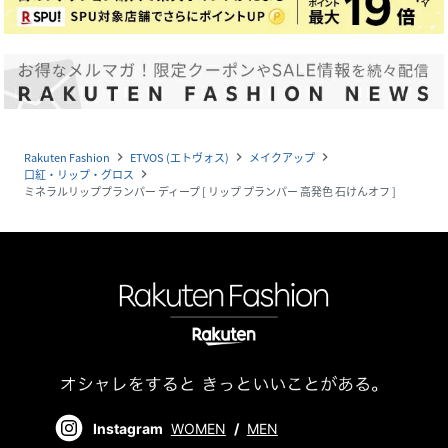
Rakuten Fashion
ETVOS (エトヴォス)
メイクアップ
navigate_next
navigate_next
navigate_next
口紅・リップ・グロス
navigate_next
ミネラルリッププランパー ディープ [ リップ プランパー 高発色 石けんオフ ]
Instagram
WOMEN
/
MEN