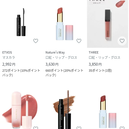
ETVOS
Nature's Way
THREE
マスカラ
口紅・リップ・グロス
口紅・リップ・グロス
2,992
3,630
3,850
円
円
円
272
ポイント
(
10%ポイント
660
ポイント
(
20%ポイント
35
ポイント
(
1倍
)
バック
)
バック
)