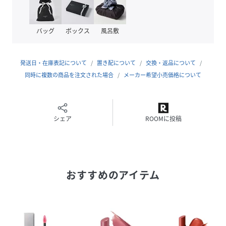
プ」に、きちんと発色し大人っぽい唇を演出する「高発色タ
イプ」。それぞれに、抜け感のあるトレンドカラーを展
開。“選ぶ”も“似合う”も楽しめるカラーバリエーション。
バッグ
ボックス
風呂敷
Point4ワンストロークできれいに発色
リーフ型チップ採用中央に穴が空いているので液含みがよ
発送日・在庫表記について
置き配について
交換・返品について
く、ほどよく幅があり平らになっているので、唇にしっかり
同時に複数の商品を注文された場合
メーカー希望小売価格について
フィット。
※1メイクアップ効果による※2乾燥によるもの※3保湿成
分：ダイマージリノール酸ジ(イソステアリル/フィトステリ
シェア
ROOMに投稿
ル)、ダイマージリノール酸(フィトステリル/イソステアリ
ル/セチル/ステアリル/ベヘニル)等※4限定色（カメリアレッ
ド、キャロットピーチ）を除く
おすすめのアイテム
全成分ダイマージリノール酸ジ(イソステアリル/フィトステ
リル)、ダイマージリノール酸(フィトステリル/イソステアリ
ル/セチル/ステアリル/ベヘニル)、イソステアリン酸ポリグ
リセリル-2、パルミチン酸デキストリン、ヒマシ油、ミツロ
ウ、乳酸桿菌/セイヨウナシ果汁発酵液、ジパルミトイルヒド