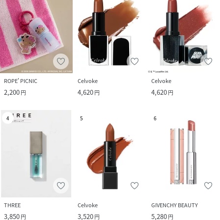
ROPE' PICNIC
Celvoke
Celvoke
2,200
4,620
4,620
円
円
円
4
5
6
THREE
Celvoke
GIVENCHY BEAUTY
3,850
3,520
5,280
円
円
円