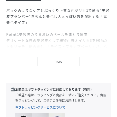
パックのようなケアとぷっくり上質な色ツヤ※1で彩る“美容
液プランパー”きちんと発色し大人っぽい唇を演出する「高
発色タイプ」
Point1美容液のうるおいのベールをまとう感覚
デリケートな唇の美容液として植物由来オイル※3を90％以
上もリッチに配合※4。「モイストプランプベール」が、な
めらかでふっくらした美しい色ツヤで唇を彩ります。
more
Point2美容保湿成分で唇をケア。
唇の荒れやカサつきを防ぎ、ひと塗りでぷっくり※1皮膚が
薄く敏感な唇用に、美容保湿成分を厳選して配合。つけてい
る間、まるでパックをしているかのようなうるおいで、ぷっ
くりした唇に※1。
redeem
本商品はギフトラッピングに対応しております（有料）
ご希望の際は、ラッピングと商品を一緒にご注文ください。商品
Point3「選ぶ」と「似合う」を楽しめる発色と色で選べる豊
をラッピングして、ご指定の住所にお届けします。
富なカラーバリエーション
ギフトラッピングサービスについて
さりげなく映える透明感のある唇を装う「シアー発色タイ