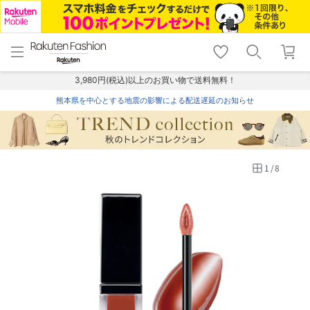
menu
home
search
favorite_border
shopping_cart
lock_outline
メニュー
トップ
検索
お気に入り
カート
ログイン
3,980円(税込)以上のお買い物で送料無料！
熊本県を中心とする地震の影響による配送遅延のお知らせ
1
/
8