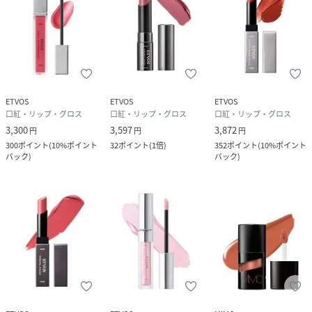
ロキシプロリン、ウラボシヤハズエキス、シロバナルーピン
種子エキス、ヒアルロン酸Na、(ラズベリー種子油/コハク酸
トコフェロール)アミノプロパンジオールエステルズ、グリチ
ルレチン酸ステアリル、アラントイン、トコフェロール、グ
ルコシルヘスペリジン、BG、パルミチン酸エチルヘキシル、
トリ(カプリル酸/カプリン酸)グリセリル、ヒマワリ種子油、
ETVOS
ETVOS
ETVOS
オレンジ果皮油、フェノキシエタノール、ジメチルシリル化
口紅・リップ・グロス
口紅・リップ・グロス
口紅・リップ・グロス
シリカ
3,300
3,597
3,872
円
円
円
カメリアレッド：(+/-)カオリン、グンジョウ、合成フルオロ
300
ポイント
(
10%ポイント
32
ポイント
(
1倍
)
352
ポイント
(
10%ポイント
フロゴパイト、酸化スズ、酸化チタン、酸化鉄、シリカ、水
バック
)
バック
)
酸化Al、マイカ、カルミン
キャロットピーチ：(+/-)カオリン、グンジョウ、酸化スズ、
酸化チタン、酸化鉄、シリカ、水酸化Al、マイカ、カルミン
ハニーテラコッタ：(+/-)酸化チタン、酸化鉄、シリカ、水酸
化Al
ベイクドマロン：(+/-)グンジョウ、酸化鉄、シリカ、カルミ
ン
ダスティピンク：(+/-)グンジョウ、酸化チタン、酸化鉄、シ
リカ、水酸化Al、カルミン