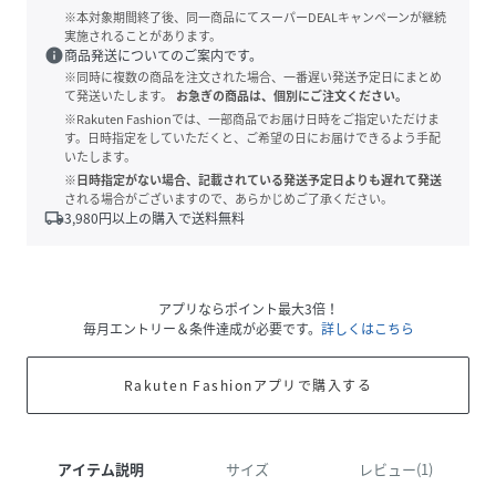
※本対象期間終了後、同一商品にてスーパーDEALキャンペーンが継続
実施されることがあります。
info
商品発送についてのご案内です。
※同時に複数の商品を注文された場合、一番遅い発送予定日にまとめ
て発送いたします。
お急ぎの商品は、個別にご注文ください。
※Rakuten Fashionでは、一部商品でお届け日時をご指定いただけま
す。日時指定をしていただくと、ご希望の日にお届けできるよう手配
いたします。
※日時指定がない場合、記載されている発送予定日よりも遅れて発送
される場合がございますので、あらかじめご了承ください。
local_shipping
3,980
円以上の購入で送料無料
アプリならポイント最大3倍！
毎月エントリー＆条件達成が必要です。
詳しくはこちら
Rakuten Fashionアプリで購入する
アイテム説明
サイズ
レビュー(1)