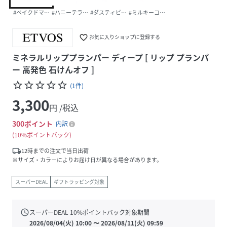
#ベイクドマロン
#ハニーテラコッタ
#ダスティピンク
#ミルキーココア
favorite_border
お気に入りショップに登録する
ミネラルリッププランパー ディープ [ リップ プランパ
ー 高発色 石けんオフ ]
star_border
star_border
star_border
star_border
star_border
(
1
件
)
3,300
円 /税込
300
ポイント
内訳
10%ポイントバック
local_shipping
12時までの注文で当日出荷
※サイズ・カラーによりお届け日が異なる場合があります。
スーパーDEAL
ギフトラッピング対象
schedule
スーパーDEAL
10
%ポイントバック対象期間
2026/08/04(火) 10:00
〜
2026/08/11(火) 09:59