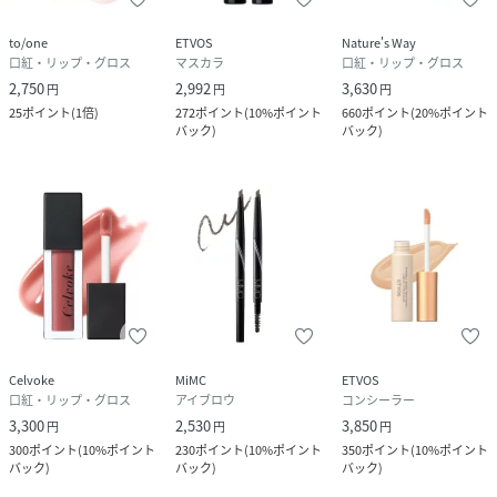
to/one
ETVOS
Nature's Way
口紅・リップ・グロス
マスカラ
口紅・リップ・グロス
2,750
2,992
3,630
円
円
円
25
ポイント
(
1倍
)
272
ポイント
(
10%ポイント
660
ポイント
(
20%ポイント
バック
)
バック
)
Celvoke
MiMC
ETVOS
口紅・リップ・グロス
アイブロウ
コンシーラー
3,300
2,530
3,850
円
円
円
300
ポイント
(
10%ポイント
230
ポイント
(
10%ポイント
350
ポイント
(
10%ポイント
バック
)
バック
)
バック
)