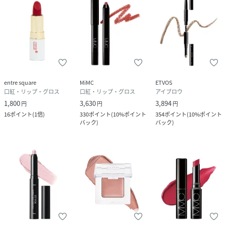
携帯・公衆電話からのお問い合わせ
050-5577-7001（有料）
＜カスタマーセンター営業時間＞
営業時間：9時～18時
entre square
MiMC
ETVOS
口紅・リップ・グロス
口紅・リップ・グロス
アイブロウ
1,800
3,630
3,894
円
円
円
16
ポイント
(
1倍
)
330
ポイント
(
10%ポイント
354
ポイント
(
10%ポイント
バック
)
バック
)