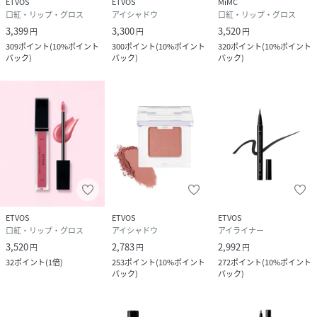
ETVOS
ETVOS
MiMC
ミルキーココア：(+/-)グンジョウ、酸化チタン、酸化鉄、シ
口紅・リップ・グロス
アイシャドウ
口紅・リップ・グロス
リカ、水酸化Al、ホウケイ酸(Ca/Al)
3,399
3,300
3,520
円
円
円
309
ポイント
(
10%ポイント
300
ポイント
(
10%ポイント
320
ポイント
(
10%ポイント
内容量：6.7g
バック
)
バック
)
バック
)
メーカー名又は販売者名：株式会社エトヴォス
商品区分：化粧品
性別タイプ
ユニセックス
原産国
日本
サイズ
F
ETVOS
ETVOS
ETVOS
品番
FG9435_AH10339
口紅・リップ・グロス
アイシャドウ
アイライナー
(
AH10339-001-F FG9435
)
3,520
2,783
2,992
円
円
円
広告文責
販売元：楽天グループ株式会社
32
ポイント
(
1倍
)
253
ポイント
(
10%ポイント
272
ポイント
(
10%ポイント
バック
)
バック
)
＜お電話でのお問い合わせ＞
固定電話からのお問い合わせ
0120-542-065（フリーダイヤル）