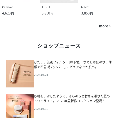
Celvoke
THREE
MiMC
4,620
3,850
3,850
円
円
円
more
navigate_next
ショップニュース
ぴたっ、美肌フィルターUV下地。 なめらかにのび、薄
膜で密着 毛穴カバーしてピュアなツヤ肌へ。
2026.07.21
砂糖をまぶしたように、きらめきと甘さを帯びた夏の
トワイライト。 2026年夏新作コレクション登場！
2026.07.10