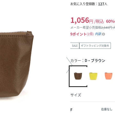
127
お気に入り登録数：
人
1,056
円 /税込
60
%
メーカー希望小売価格
2,640
円 
9
ポイント
1倍
内訳
SALE
ギフトラッピング対象外
カラー：
D・ブラウン
サイズ
F
在庫なし