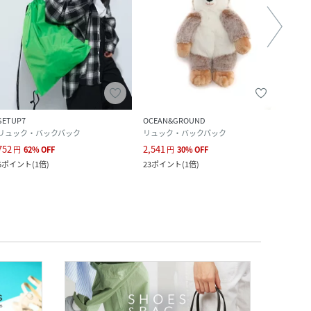
SETUP7
OCEAN&GROUND
SETU
リュック・バックパック
リュック・バックパック
トー
752
2,541
594
円
62
%
OFF
円
30
%
OFF
6
ポイント
(
1倍
)
23
ポイント
(
1倍
)
5
ポイ