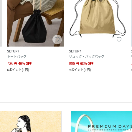
SETUP7
SETUP7
トートバッグ
リュック・バックパック
726
998
円
40
%
OFF
円
63
%
OFF
6
ポイント
(
1倍
)
9
ポイント
(
1倍
)