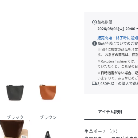
schedule
販売期間
2026/08/04(火) 20:00
販売開始・終了時に通知
info
商品発送についてのご案
※同時に複数の商品を注文
す。
お急ぎの商品は、個
※Rakuten Fashi
ていただくと、ご希望の日
※日時指定がない場合、記
いますので、あらかじめご
local_shipping
3,980
円以上の購入で送
アイテム説明
ブラック
ブラウン
牛革ポーチ（小）