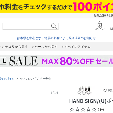
新規登録＆回答
熊本県を中心とする地震の影響による配送遅延のお知らせ
カテゴリから探す
セールから探す
すべてのアイテム
バックパック
HAND SIGN/(U)ポーチ小
navigate_next
favorite_border
お気
1
/
14
HAND SIGN/(U
star_border
star_border
star_border
star_border
star_border
(
-
件
)