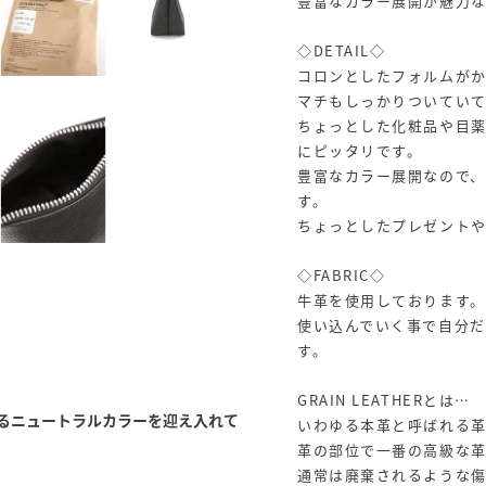
豊富なカラー展開が魅力
◇DETAIL◇
コロンとしたフォルムが
マチもしっかりついていて
ちょっとした化粧品や目
にピッタリです。
豊富なカラー展開なので
す。
ちょっとしたプレゼントや
◇FABRIC◇
牛革を使用しております。
使い込んでいく事で自分
す。
GRAIN LEATHERとは…
るニュートラルカラーを迎え入れて
いわゆる本革と呼ばれる
革の部位で一番の高級な革
通常は廃棄されるような