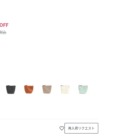
OFF
/税込
favorite_border
再入荷リクエスト