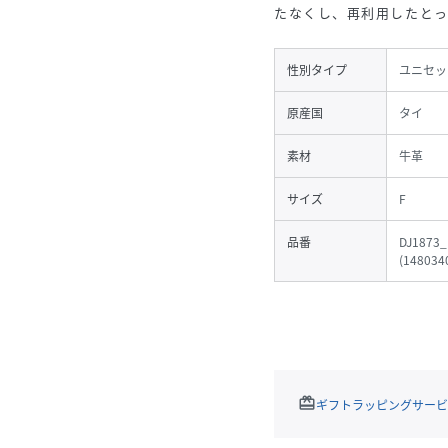
たなくし、再利用したとっ
性別タイプ
ユニセッ
原産国
タイ
素材
牛革
サイズ
F
品番
DJ1873_
(
148034
redeem
ギフトラッピングサービ