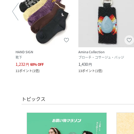
HAND SIGN
Amina Collection
靴下
ブローチ・コサージュ・バッジ
1,232
1,430
円
60
%
OFF
円
11
ポイント
(
1倍
)
13
ポイント
(
1倍
)
トピックス