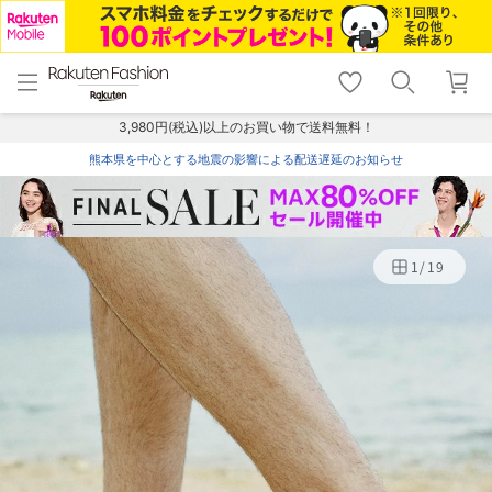
menu
home
search
favorite_border
shopping_cart
lock_outline
メニュー
トップ
検索
お気に入り
カート
ログイン
3,980円(税込)以上のお買い物で送料無料！
熊本県を中心とする地震の影響による配送遅延のお知らせ
1
/
19