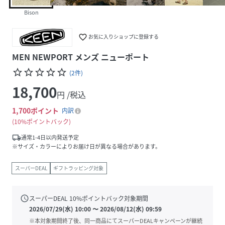
Bison
favorite_border
お気に入りショップに登録する
MEN NEWPORT メンズ ニューポート
star_border
star_border
star_border
star_border
star_border
(
2
件
)
18,700
円 /税込
1,700
ポイント
内訳
10%ポイントバック
local_shipping
通常1-4日以内発送予定
※サイズ・カラーによりお届け日が異なる場合があります。
スーパーDEAL
ギフトラッピング対象
schedule
スーパーDEAL
10
%ポイントバック対象期間
2026/07/29(水) 10:00
〜
2026/08/12(水) 09:59
※本対象期間終了後、同一商品にてスーパーDEALキャンペーンが継続