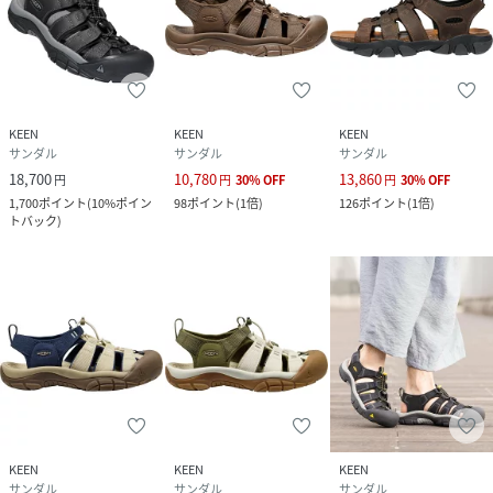
サンダル/フェス/アウトドア/キャンプ/カジュアル/つま先保
護
この商品の着用感はきつめです。0.5cm大きめをお勧めいた
KEEN
KEEN
KEEN
します。
サンダル
サンダル
サンダル
18,700
10,780
13,860
円
円
30
%
OFF
円
30
%
OFF
1,700
ポイント
(
10%ポイン
98
ポイント
(
1倍
)
126
ポイント
(
1倍
)
性別タイプ
メンズ
トバック
)
サイズ
25cm、25.5cm、26cm、26.5cm、27cm、
27.5cm、28cm、28.5cm、29cm、29.5cm、
30cm、31cm
品番
AY4908_1001870
(
1001870-0-250 AY4908
)
KEEN
KEEN
KEEN
サンダル
サンダル
サンダル