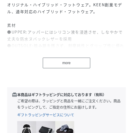
オリジナル・ハイブリッド・フットウェア。KEEN創業モデ
ル、通年対応のハイブリッド・フットウェア。
素材
●UPPER:アッパーにはシリコン液を浸透させ、しなやかで
丈夫な防水ヌバックレザーを採用
●OUTSOLE:踏み跡を残さず、耐摩耗性とグリップ性に優れ
たノンマーキングラバーアウトソール、レーザーサイピング
を施し、接地面から水を押し流すことによって優れた防滑性
more
を発揮
●MIDSOLE:軽量で劣化しにくく、歩行時の衝撃を緩和する
圧縮成型EVAミッドソールが優れたクッション性を実現
●LINING:動いても動いても快適な速乾性ライニング
●FOOTBED:足裏の形状に合わせて立体成型された圧縮EVA
redeem
本商品はギフトラッピングに対応しております（有料）
フットベッド、履き心地を向上させるマイクロスエードをト
ご希望の際は、ラッピングと商品を一緒にご注文ください。商品
ップシートに使用
をラッピングして、ご指定の住所にお届けします。
ギフトラッピングサービスについて
特徴
●脱ぎ履きが容易でコンフォートなフィット感、KEENなら