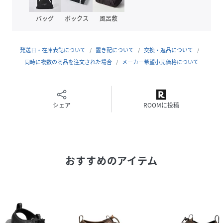
ではのバンジーシューレース
●動いても動いても快適な速乾性ライニング
バッグ
ボックス
風呂敷
●解剖学的にデザインされた中足部がナチュラルなフィット
を約束
●成型ラバーガードを使用した《KEEN.PROTECT》が確か
発送日・在庫表記について
置き配について
交換・返品について
なトウ・プロテクションを実現
同時に複数の商品を注文された場合
メーカー希望小売価格について
●※革製品のため、1点ごとに異なる表情がございます。シ
ワやキズも革本来の特徴、風合いとしてご理解いただけます
と幸いです。
●0.5cm刻みのサイズ展開により、KEENならではの快適な
シェア
ROOMに投稿
フィット感をお楽しみ頂けます。※29�p以上は1�p刻みと
なります。
お手入れ方法
おすすめのアイテム
水洗いは避けていただき、水で濡らして絞ったタオルで全体
を湿らせ拭き取ってください。形を整え風通しのよい場所で
乾かしてください。専用の保革剤や防水スプレーを使用する
のもおすすめです。レザーはブラッシングをこまめにすると
長持ちします。購入後サンダルを履く前に防水スプレーをす
ると、革が水や汚れに強くなるのでおすすめです。