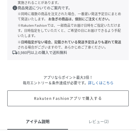
実施されることがあります。
info
商品発送についてのご案内です。
※同時に複数の商品を注文された場合、一番遅い発送予定日にまとめ
て発送いたします。
お急ぎの商品は、個別にご注文ください。
※Rakuten Fashionでは、一部商品でお届け日時をご指定いただけま
す。日時指定をしていただくと、ご希望の日にお届けできるよう手配
いたします。
※日時指定がない場合、記載されている発送予定日よりも遅れて発送
される場合がございますので、あらかじめご了承ください。
local_shipping
3,980
円以上の購入で送料無料
アプリならポイント最大3倍！
毎月エントリー＆条件達成が必要です。
詳しくはこちら
Rakuten Fashionアプリで購入する
アイテム説明
レビュー(2)