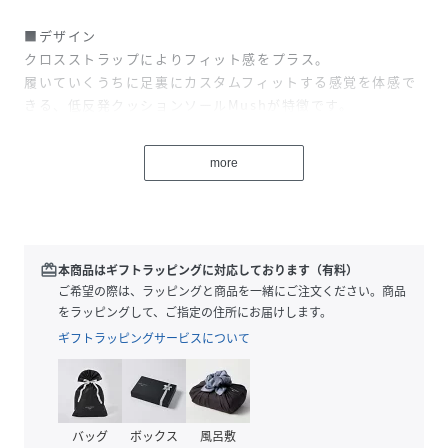
■デザイン
クロスストラップによりフィット感をプラス。
履いていくうちに足裏にカスタムフィットする感覚を体感で
きる、低反発クッションソールMushが特徴です。
大人が履けるシンプルなデザインで仕上げているのもポイン
ト。
more
＜Teva（テバ）＞
1984年、グランドキャニオンの一人の若きリバーガイドが世
界で初めてストラップ付サンダルを開発、フットウェア業界
に革命を起こし、『Teva』という新しいブランドを誕生させ
redeem
本商品はギフトラッピングに対応しております（有料）
ました。
ご希望の際は、ラッピングと商品を一緒にご注文ください。商品
をラッピングして、ご指定の住所にお届けします。
【注意事項】
ギフトラッピングサービスについて
※商品を使用前に、タグ等に記載されている「取り扱い上の
注意書き」、「洗濯表示」を必ずご確認ください。
※商品画像は、光の当たり具合やパソコンなどの閲覧環境に
より、実際の色味と異なって見える場合がございます。あら
バッグ
ボックス
風呂敷