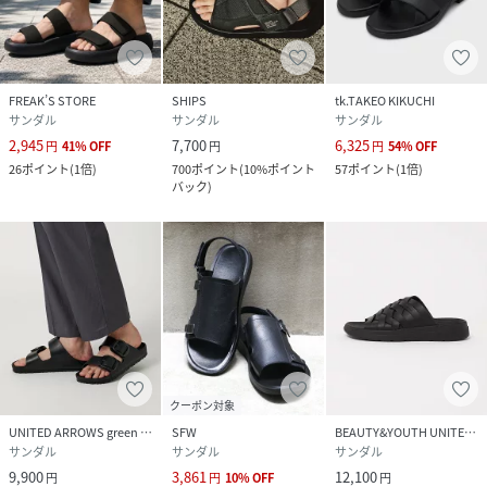
FREAK’S STORE
SHIPS
tk.TAKEO KIKUCHI
サンダル
サンダル
サンダル
2,945
7,700
6,325
円
41
%
OFF
円
円
54
%
OFF
26
ポイント
(
1倍
)
700
ポイント
(
10%ポイント
57
ポイント
(
1倍
)
バック
)
クーポン対象
UNITED ARROWS green label relaxing
SFW
BEAUTY&YOUTH UNITED ARROWS
サンダル
サンダル
サンダル
9,900
3,861
12,100
円
円
10
%
OFF
円