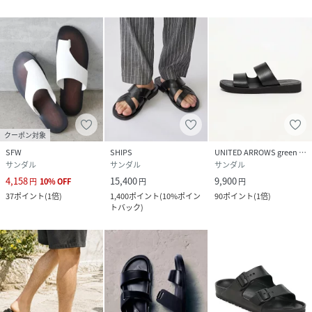
クーポン対象
SFW
SHIPS
UNITED ARROWS green label relaxing
サンダル
サンダル
サンダル
4,158
15,400
9,900
円
10
%
OFF
円
円
37
ポイント
(
1倍
)
1,400
ポイント
(
10%ポイン
90
ポイント
(
1倍
)
トバック
)