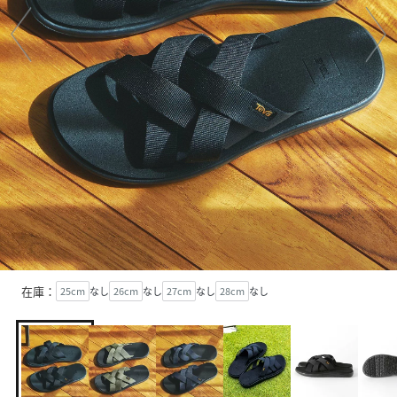
在庫：
25cm
なし
26cm
なし
27cm
なし
28cm
なし