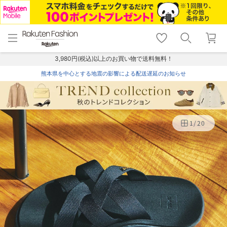
menu
home
search
favorite_border
shopping_cart
lock_outline
メニュー
トップ
検索
お気に入り
カート
ログイン
3,980円(税込)以上のお買い物で送料無料！
熊本県を中心とする地震の影響による配送遅延のお知らせ
1
/
20