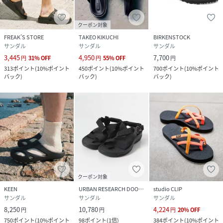
クーポン対象
FREAK’S STORE
TAKEO KIKUCHI
BIRKENSTOCK
サンダル
サンダル
サンダル
3,445
4,950
7,700
円
31
%
OFF
円
55
%
OFF
円
313
ポイント
(
10%ポイント
450
ポイント
(
10%ポイント
700
ポイント
(
10%ポイント
バック
)
バック
)
バック
)
クーポン対象
KEEN
URBAN RESEARCH DOORS
studio CLIP
サンダル
サンダル
サンダル
8,250
10,780
4,224
円
円
円
20
%
OFF
750
ポイント
(
10%ポイント
98
ポイント
(
1倍
)
384
ポイント
(
10%ポイント