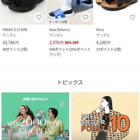
クーポン対象
FREAK’S STORE
New Balance
Rora
サンダル
サンダル
サンダル
10,780
2,970
4,160
円
円
50
%
OFF
円
98
ポイント
(
1倍
)
540
ポイント
(
20%ポイント
37
ポイント
(
1倍
)
バック
)
トピックス