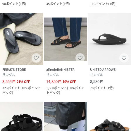
90
ポイント
(
1倍
)
35
ポイント
(
1倍
)
110
ポイント
(
1倍
)
FREAK’S STORE
alfredoBANNISTER
UNITED ARROWS
サンダル
サンダル
サンダル
3,554
14,850
8,580
円
21
%
OFF
円
10
%
OFF
円
323
ポイント
(
10%ポイント
1,350
ポイント
(
10%ポイン
78
ポイント
(
1倍
)
バック
)
トバック
)