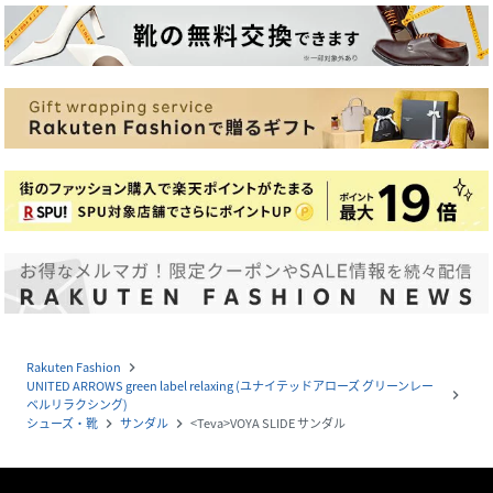
Rakuten Fashion
navigate_next
UNITED ARROWS green label relaxing (ユナイテッドアローズ グリーンレー
navigate_next
ベルリラクシング)
シューズ・靴
サンダル
<Teva>VOYA SLIDE サンダル
navigate_next
navigate_next