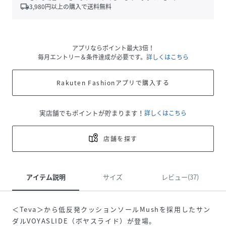
local_shipping
3,980
円以上の購入で送料無料
アプリならポイント最大3倍！
毎月エントリー＆条件達成が必要です。
詳しくはこちら
Rakuten Fashionアプリで購入する
実店舗でもポイントが貯まります！
詳しくはこちら
店舗を探す
アイテム説明
サイズ
レビュー(37)
＜Teva＞から低反発クッションソールMushを採用したサン
ダルVOYASLIDE（ボヤスライド）が登場。