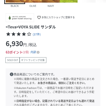
BLACK
OLIVE
NAVY
favorite_border
お気に入りショップに登録する
<Teva>VOYA SLIDE サンダル
star
star
star
star
star_border
(
37
件
)
6,930
円 /税込
63
ポイント
1倍
内訳
SOLD OUT
ギフトラッピング対象
info
商品発送についてのご案内です。
※同時に複数の商品を注文された場合、一番遅い発送予定日にまとめ
て発送いたします。
お急ぎの商品は、個別にご注文ください。
※Rakuten Fashionでは、一部商品でお届け日時をご指定いただけま
す。日時指定をしていただくと、ご希望の日にお届けできるよう手配
いたします。
※日時指定がない場合、記載されている発送予定日よりも遅れて発送
される場合がございますので、あらかじめご了承ください。