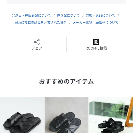
かじめご了承ください。
※商品の色味の目安は、商品単体の画像をご参照ください。
発送日・在庫表記について
置き配について
交換・返品について
※画像の商品はサンプルです。実際の商品と色味、仕様、加
同時に複数の商品を注文された場合
メーカー希望小売価格について
工、サイズ、素材等が若干異なる場合がございます。
本商品は価格改定を実施させていただきました。
シェア
ROOMに投稿
そのため、本サイト内に明記した価格と異なる価格のタグが
添付された状態でお客様のお手元にお届けさせていただく場
合がございますので、あらかじめご了承ください。
おすすめのアイテム
店舗へお問い合わせの際は、全国のgreenlabelrelaxing各
店舗まで下記の品名/品番をお申し付け下さい。
品名：SCTEVAVOYASLIDE品番：32314991857
性別タイプ
メンズ
原産国
-