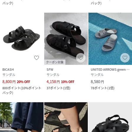
バック
)
バック
)
クーポン対象
BICASH
SFW
UNITED ARROWS green label relaxing
サンダル
サンダル
サンダル
8,800
4,158
8,580
円
20
%
OFF
円
10
%
OFF
円
800
ポイント
(
10%ポイント
37
ポイント
(
1倍
)
78
ポイント
(
1倍
)
バック
)