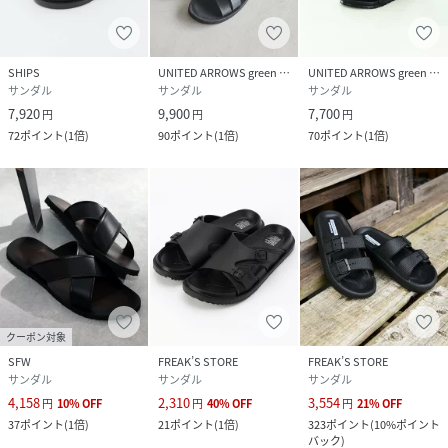
素材
-
サイズ
25cm、26cm、27cm、28cm、29cm
SHIPS
UNITED ARROWS green label relaxing
UNITED ARROWS green label relaxing
サンダル
サンダル
サンダル
クリーニング
-
7,920
9,900
7,700
円
円
円
72
ポイント
(
1倍
)
90
ポイント
(
1倍
)
70
ポイント
(
1倍
)
品番
AM8224_32314991857
(
32314991857-09-50 AM8224
)
クーポン対象
SFW
FREAK’S STORE
FREAK’S STORE
サンダル
サンダル
サンダル
4,158
2,310
3,554
円
10
%
OFF
円
40
%
OFF
円
21
%
OFF
37
ポイント
(
1倍
)
21
ポイント
(
1倍
)
323
ポイント
(
10%ポイント
バック
)