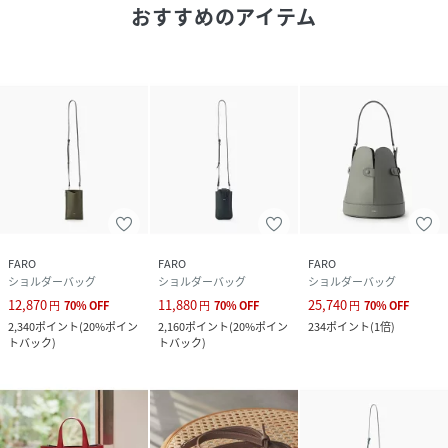
外装 :
ポケット(小)×1
おすすめのアイテム
-Urban シリーズ-
機能性撥水革とカンファタブルな内装機能を惜しみなく採用
したシリーズ。
「必要にして十分な機能とミニマルなデザインを融合する」
をコンセプトに、安定生産が難しい柔らかな撥水牛革を採用
し、内外合わせてたっぷりとポケットをあしらいました。
ミニマルなデザイン表現として、ブランドロゴは外には出さ
ず持つ人に心地よく寄り添います。
-撥水型押しレザー-
FARO
FARO
FARO
日本の原皮を日本の姫路で鞣したステアです。
ショルダーバッグ
ショルダーバッグ
ショルダーバッグ
革本来が持つ風合いと柔軟性を損なわずに、強力な撥水性を
12,870
11,880
25,740
円
70
%
OFF
円
70
%
OFF
円
70
%
OFF
実現したオリジナルレザー。
2,340
ポイント
(
20%ポイン
2,160
ポイント
(
20%ポイン
234
ポイント
(
1倍
)
トバック
)
トバック
)
繊維まで撥水材を浸透させることで、半永久的に水や汚れを
寄せ付けません。
ゴードの細かな肌質を思わせる型押しを施し、傷が目立ちに
くく、様々なスタイルに合わせやすい牛革に仕上げていま
す。