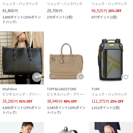
リュック・バックパック
リュック・バックパック
リュック・バックパック
41,800
29,700
96,525
円
円
円
25
%
OFF
3,800
ポイント
(
10%ポイン
270
ポイント
(
1倍
)
877
ポイント
(
1倍
)
トバック
)
VitaFelice
TOFF&LOADSTONE
TUMI
ビジネスバッグ・ブリーフケース
ビジネスバッグ・ブリーフケース
リュック・バックパック
35,200
38,940
111,375
円
41
%
OFF
円
40
%
OFF
円
25
%
OFF
4,800
ポイント
(
15%ポイン
3,540
ポイント
(
10%ポイン
1,012
ポイント
(
1倍
)
トバック
)
トバック
)