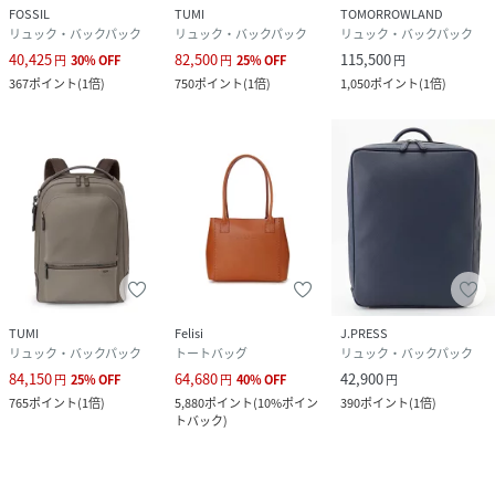
FOSSIL
TUMI
TOMORROWLAND
リュック・バックパック
リュック・バックパック
リュック・バックパック
40,425
82,500
115,500
円
30
%
OFF
円
25
%
OFF
円
367
ポイント
(
1倍
)
750
ポイント
(
1倍
)
1,050
ポイント
(
1倍
)
TUMI
Felisi
J.PRESS
リュック・バックパック
トートバッグ
リュック・バックパック
84,150
64,680
42,900
円
25
%
OFF
円
40
%
OFF
円
765
ポイント
(
1倍
)
5,880
ポイント
(
10%ポイン
390
ポイント
(
1倍
)
トバック
)