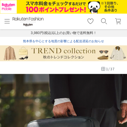
menu
home
search
favorite_border
shopping_cart
lock_outline
メニュー
トップ
検索
お気に入り
カート
ログイン
3,980円(税込)以上のお買い物で送料無料！
熊本県を中心とする地震の影響による配送遅延のお知らせ
1
/
37