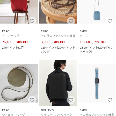
性別タイプ
ユニセックス
原産国
日本
FARO
FARO
FARO
素材
防水レザー(牛革)
トートバッグ
その他のファッション雑貨
ポーチ
26,400
3,960
13,860
円
70
%
OFF
円
70
%
OFF
円
70
%
OFF
サイズ
FREE
240
ポイント
(
1倍
)
720
ポイント
(
20%ポイント
2,520
ポイント
(
20%ポイン
バック
)
トバック
)
品番
KV2912_F2311B704
(
F2311B704-010-001 KV2912
)
FARO
NOLLEY'S
FARO
ショルダーバッグ
リュック・バックパック
その他のファッション雑貨