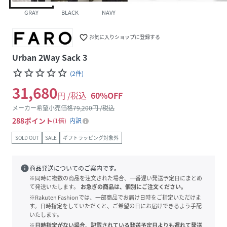
GRAY
BLACK
NAVY
favorite_border
お気に入りショップに登録する
Urban 2Way Sack 3
star_border
star_border
star_border
star_border
star_border
(
2
件
)
31,680
円 /税込
60
%OFF
メーカー希望小売価格
79,200
円 /税込
288
ポイント
1倍
内訳
SOLD OUT
SALE
ギフトラッピング対象外
info
商品発送についてのご案内です。
※同時に複数の商品を注文された場合、一番遅い発送予定日にまとめ
て発送いたします。
お急ぎの商品は、個別にご注文ください。
※Rakuten Fashionでは、一部商品でお届け日時をご指定いただけま
す。日時指定をしていただくと、ご希望の日にお届けできるよう手配
いたします。
※日時指定がない場合、記載されている発送予定日よりも遅れて発送