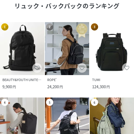
リュック・バックパック
のランキング
1
2
3
BEAUTY&YOUTH UNITED ARROWS
ROPE'
TUMI
9,900
24,200
124,300
円
円
円
4
5
6