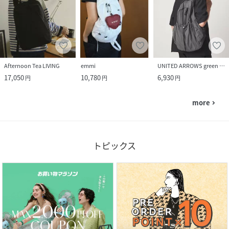
Afternoon Tea LIVING
emmi
UNITED ARROWS green label relaxing
17,050
10,780
6,930
円
円
円
more
navigate_next
トピックス