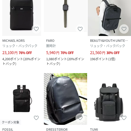
MICHAEL KORS
FARO
BEAUTY&YOUTH UNITED ARROWS
リュック・バックパック
腕時計
リュック・バックパック
23,100
5,940
21,560
円
76
%
OFF
円
70
%
OFF
円
30
%
OFF
4,200
ポイント
(
20%ポイン
1,080
ポイント
(
20%ポイン
196
ポイント
(
1倍
)
トバック
)
トバック
)
クーポン対象
FOSSIL
DRESSTERIOR
TUMI