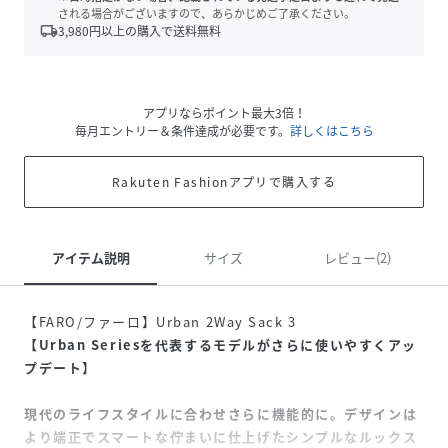
される場合がございますので、あらかじめご了承ください。
local_shipping
3,980
円以上の購入で送料無料
アプリならポイント最大3倍！
毎月エントリー＆条件達成が必要です。
詳しくはこちら
Rakuten Fashionアプリで購入する
アイテム説明
サイズ
レビュー(2)
【FARO/ファーロ】Urban 2Way Sack 3
【Urban Seriesを代表するモデルがさらに使いやすくアッ
プデート】
現代のライフスタイルに合わせさらに機能的に。デザインは
より端正でスマートな佇まいに仕上げたシンプルなルックス