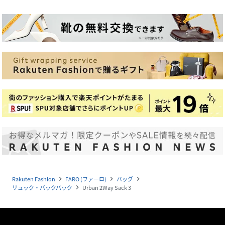
Rakuten Fashion
FARO (ファーロ)
バッグ
navigate_next
navigate_next
navigate_next
リュック・バックパック
Urban 2Way Sack 3
navigate_next