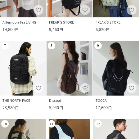
Afternoon Tea LIVING
FREAK’S STORE
FREAK’S STORE
19,800
9,460
6,820
円
円
円
7
8
9
THE NORTH FACE
Discoat
TOCCA
23,980
5,940
17,600
円
円
円
10
11
12