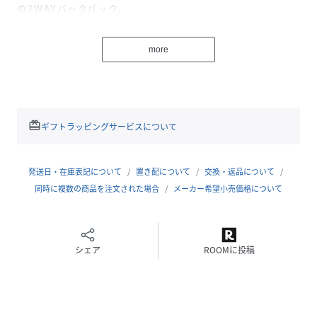
の2WAYバックパック。
ショルダーベルトを背面に仕舞うことでブリーフケースのよ
うにもお使いいただけます。
more
メインファスナーは中身が見渡しやすく、収納物が容易に出
し入れ可能なフルオープン仕様を採用。各ポケットの配置は
導線を見直して再デザインしています。
普段使いは勿論のこと1泊程度の出張や旅行にも最適です。
redeem
ギフトラッピングサービスについて
・アップデートポイント
1.従来のバージョンから内装設計を見直し、ポケットの位置
や大きさを変更。より使いやすくデザインしました。
発送日・在庫表記について
置き配について
交換・返品について
2.高級感と耐久性のあるフロントレザーのショルダーベルト
同時に複数の商品を注文された場合
メーカー希望小売価格について
を新たに採用。
3.PCスリーブにファスナーを採用し、縦からも横からもアク
セスしやすいように設計しています。
シェア
ROOMに投稿
-スペック-
内装 :
PCスリーブ×1(16インチ程度まで収納可能)
ジップポケット(中)×1 / ポケット(小)×2