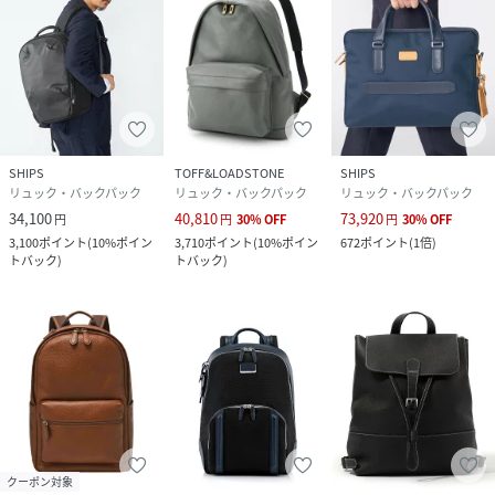
SHIPS
TOFF&LOADSTONE
SHIPS
リュック・バックパック
リュック・バックパック
リュック・バックパック
34,100
40,810
73,920
円
円
30
%
OFF
円
30
%
OFF
3,100
ポイント
(
10%ポイン
3,710
ポイント
(
10%ポイン
672
ポイント
(
1倍
)
トバック
)
トバック
)
クーポン対象