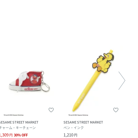
SESAME STREET MARKET
SESAME STREET MARKET
SESA
チャーム・キーチェーン
ペン・インク
その
1,309
1,210
1,320
円
30
%
OFF
円