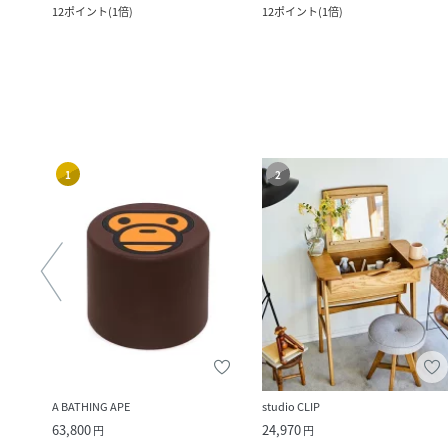
12
ポイント
(
1倍
)
12
ポイント
(
1倍
)
1
2
A BATHING APE
studio CLIP
63,800
24,970
円
円