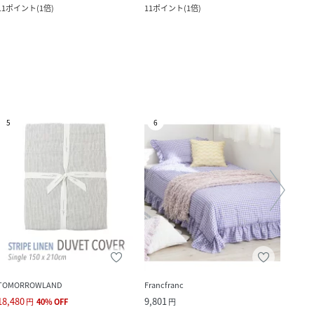
11
ポイント
(
1倍
)
11
ポイント
(
1倍
)
12
ポ
5
6
7
TOMORROWLAND
Francfranc
one a
18,480
9,801
7,150
円
40
%
OFF
円