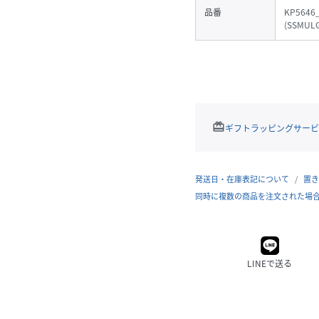
品番
KP5646
(
SSMULG
redeem
ギフトラッピングサービ
発送日・在庫表記について
置き
同時に複数の商品を注文された場
LINEで送る