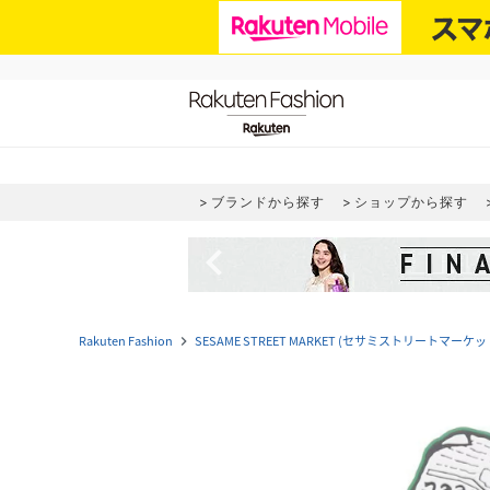
ブランドから探す
ショップから探す
navigate_before
Rakuten Fashion
SESAME STREET MARKET (セサミストリートマーケッ
navigate_next