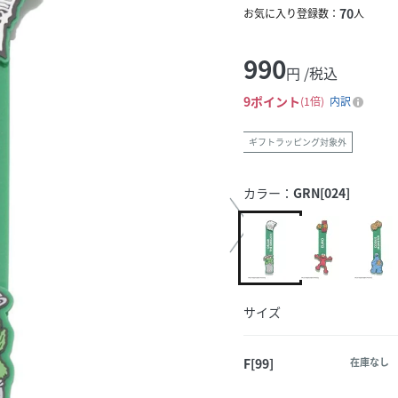
70
お気に入り登録数：
人
990
円 /税込
9
ポイント
1倍
内訳
ギフトラッピング対象外
カラー：
GRN[024]
サイズ
F[99]
在庫なし