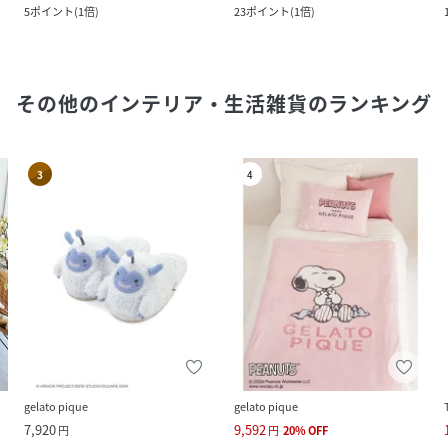
5
ポイント
(
1倍
)
23
ポイント
(
1倍
)
その他のインテリア・生活雑貨
のランキング
3
4
gelato pique
gelato pique
7,920
9,592
円
円
20
%
OFF