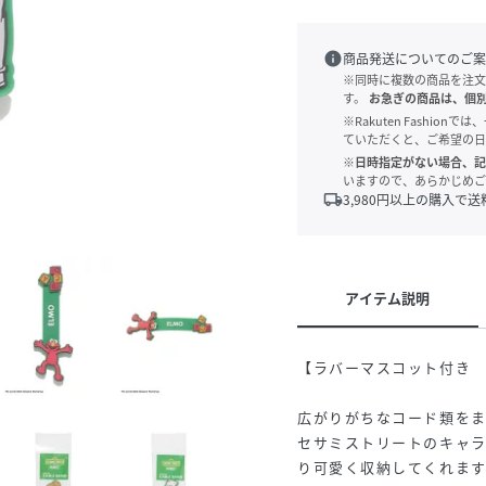
info
商品発送についてのご案
※同時に複数の商品を注文
す。
お急ぎの商品は、個
※Rakuten Fashi
ていただくと、ご希望の日
※日時指定がない場合、記
いますので、あらかじめご
local_shipping
3,980
円以上の購入で送
アイテム説明
【ラバーマスコット付き
広がりがちなコード類を
セサミストリートのキャ
り可愛く収納してくれます