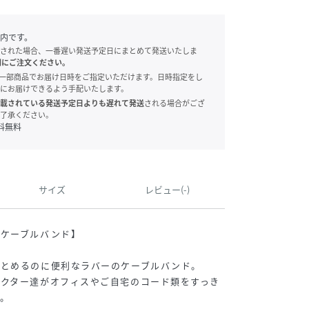
内です。
された場合、一番遅い発送予定日にまとめて発送いたしま
別にご注文ください。
onでは、一部商品でお届け日時をご指定いただけます。日時指定をし
にお届けできるよう手配いたします。
載されている発送予定日よりも遅れて発送
される場合がござ
了承ください。
料無料
サイズ
レビュー(-)
 ケーブルバンド】
まとめるのに便利なラバーのケーブルバンド。
ラクター達がオフィスやご自宅のコード類をすっき
。