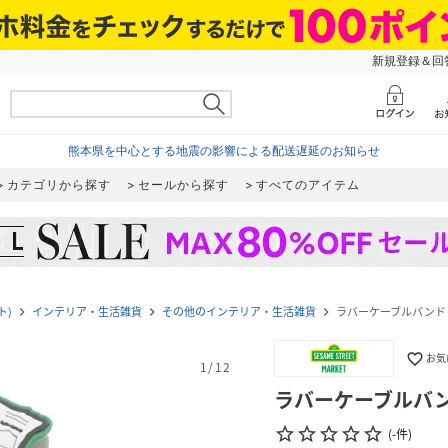
新規登録＆回答
熊本県を中心とする地震の影響による配送遅延のお知らせ
カテゴリから探す
セールから探す
すべてのアイテム
ト)
インテリア・生活雑貨
その他のインテリア・生活雑貨
ラバーケーブルバンド
navigate_next
navigate_next
navigate_next
favorite_border
お気
1
/
12
ラバーケーブルバ
star_border
star_border
star_border
star_border
star_border
(
-
件
)