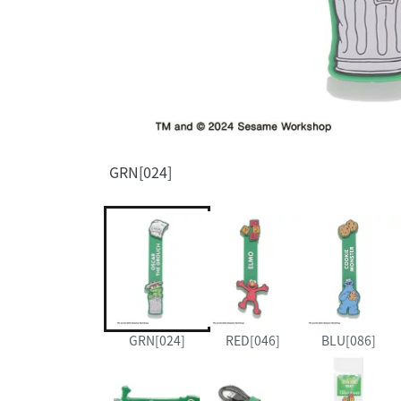
GRN[024]
GRN[024]
RED[046]
BLU[086]