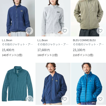
L.L.Bean
L.L.Bean
BLEU COMME BLEU
その他のジャケット・アウター
その他のジャケット・アウター
その他のジャケット・アウター
15,400
17,600
23,100
円
円
円
140
ポイント
(
1倍
)
160
ポイント
(
1倍
)
210
ポイント
(
1倍
)