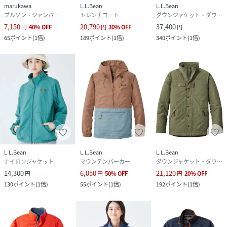
marukawa
L.L.Bean
L.L.Bean
ブルゾン・ジャンパー
トレンチコート
ダウンジャケット・ダウンベスト
7,150
20,790
37,400
円
40
%
OFF
円
30
%
OFF
円
65
ポイント
(
1倍
)
189
ポイント
(
1倍
)
340
ポイント
(
1倍
)
L.L.Bean
L.L.Bean
L.L.Bean
ナイロンジャケット
マウンテンパーカー
ダウンジャケット・ダウンベスト
14,300
6,050
21,120
円
円
50
%
OFF
円
20
%
OFF
130
ポイント
(
1倍
)
55
ポイント
(
1倍
)
192
ポイント
(
1倍
)