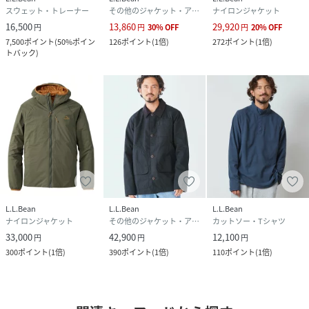
スウェット・トレーナー
その他のジャケット・アウター
ナイロンジャケット
16,500
13,860
29,920
円
円
30
%
OFF
円
20
%
OFF
7,500
ポイント
(
50%ポイン
126
ポイント
(
1倍
)
272
ポイント
(
1倍
)
トバック
)
L.L.Bean
L.L.Bean
L.L.Bean
ナイロンジャケット
その他のジャケット・アウター
カットソー・Tシャツ
33,000
42,900
12,100
円
円
円
300
ポイント
(
1倍
)
390
ポイント
(
1倍
)
110
ポイント
(
1倍
)