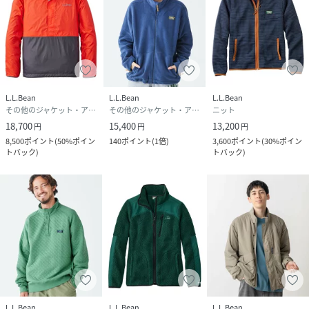
L.L.Bean
L.L.Bean
L.L.Bean
その他のジャケット・アウター
その他のジャケット・アウター
ニット
18,700
15,400
13,200
円
円
円
8,500
ポイント
(
50%ポイン
140
ポイント
(
1倍
)
3,600
ポイント
(
30%ポイン
トバック
)
トバック
)
L.L.Bean
L.L.Bean
L.L.Bean