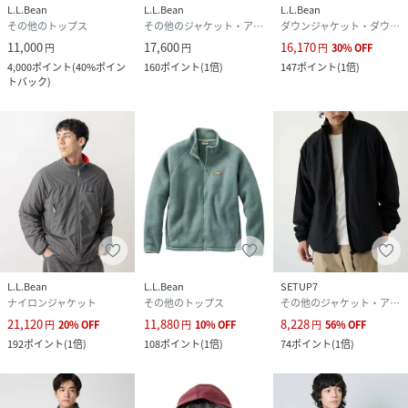
L.L.Bean
L.L.Bean
L.L.Bean
その他のトップス
その他のジャケット・アウター
ダウンジャケット・ダウンベスト
11,000
17,600
16,170
円
円
円
30
%
OFF
4,000
ポイント
(
40%ポイン
160
ポイント
(
1倍
)
147
ポイント
(
1倍
)
トバック
)
L.L.Bean
L.L.Bean
SETUP7
ナイロンジャケット
その他のトップス
その他のジャケット・アウター
21,120
11,880
8,228
円
20
%
OFF
円
10
%
OFF
円
56
%
OFF
192
ポイント
(
1倍
)
108
ポイント
(
1倍
)
74
ポイント
(
1倍
)