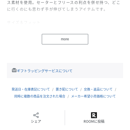
ス素材を使用。セーターとフリースの利点を併せ持つ、どこ
に行くのにも思わず手が伸びてしまうアイテムです。
サイズ＆フィット
適度なゆとりのすっきりとしたフィット
more
素材＆ケア方法
通気性と保温性を発揮する、丈夫なポリエステル100%製
外側は丈夫なセーター・ニット
内側は起毛加工を施したソフトなフリース
洗濯機の使用可
redeem
ギフトラッピングサービスについて
追加情報
前はジッパー開閉、ウインド・フラップ付き
発送日・在庫表記について
置き配について
交換・返品について
左胸と両脇にジッパー・ポケット付き
同時に複数の商品を注文された場合
メーカー希望小売価格について
襟ぐりと袖口はジャージー素材で補強
左胸に、当社のヘリテージ・カタディン・ロゴ・ラベル付き
モデル身長：179cm 着用サイズ：Dark Hunter,Shadow
シェア
ROOMに投稿
Green/L Bright Navy,Burg Brown/M 他/S