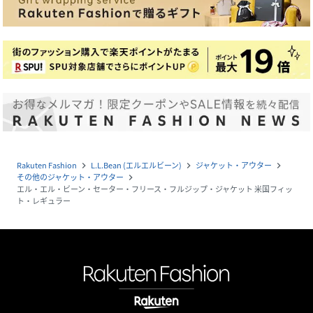
Rakuten Fashion
L.L.Bean (エルエルビーン)
ジャケット・アウター
navigate_next
navigate_next
navigate_next
その他のジャケット・アウター
navigate_next
エル・エル・ビーン・セーター・フリース・フルジップ・ジャケット 米国フィッ
ト・レギュラー