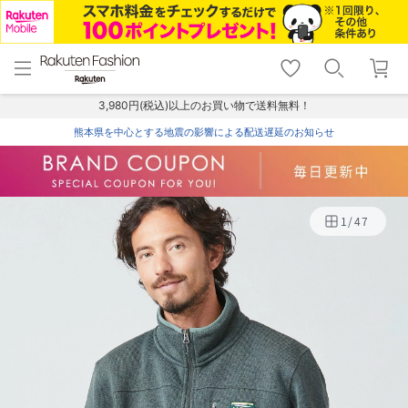
menu
home
search
favorite_border
shopping_cart
lock_outline
メニュー
トップ
検索
お気に入り
カート
ログイン
3,980円(税込)以上のお買い物で送料無料！
熊本県を中心とする地震の影響による配送遅延のお知らせ
1
/
47