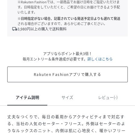
※Rakuten Fashionでは、一部商品でお届け日時をご指定いただけま
す。日時指定をしていただくと、ご希望の日にお届けできるよう手配
いたします。
※日時指定がない場合、記載されている発送予定日よりも遅れて発送
される場合がございますので、あらかじめご了承ください。
local_shipping
3,980
円以上の購入で送料無料
アプリならポイント最大3倍！
毎月エントリー＆条件達成が必要です。
詳しくはこちら
Rakuten Fashionアプリで購入する
アイテム説明
サイズ
レビュー(-)
丈夫なつくりで、毎日の着用からアクティビティまで対応す
る、当社の人気のセーター・フリース。外側はセーターのよ
うなルックスのニット、内側は肌に心地良く、暖かいフリー