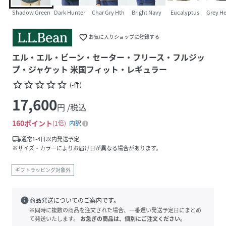
Shadow Green
Dark Hunter
Char Gry Hth
Bright Navy
Eucalyptus
Grey He
favorite_border
お気に入りショップに登録する
エル・エル・ビーン・セーター・フリース・フルジッ
プ・ジャケット 米国フィット・レギュラー
star_border
star_border
star_border
star_border
star_border
(
-
件
)
17,600
円 /税込
160
ポイント
1倍
内訳
local_shipping
通常1-4日以内発送予定
※サイズ・カラーによりお届け日が異なる場合があります。
ギフトラッピング対象外
info
商品発送についてのご案内です。
※同時に複数の商品を注文された場合、一番遅い発送予定日にまとめ
て発送いたします。
お急ぎの商品は、個別にご注文ください。