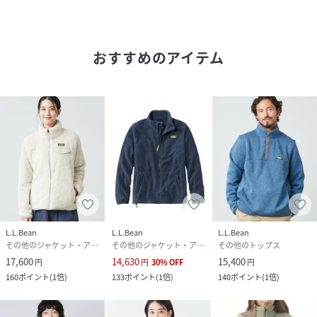
性別タイプ
メンズ
原産国
ヨルダン
おすすめのアイテム
素材
コンテンツ:ポリエステル100%
サイズ
S、M、L、XL
クリーニング
洗濯機洗い可
品番
JJ0123_504938
(
504938-E30-003 JJ0123
)
L.L.Bean
L.L.Bean
L.L.Bean
その他のジャケット・アウター
その他のジャケット・アウター
その他のトップス
17,600
14,630
15,400
円
円
30
%
OFF
円
160
ポイント
(
1倍
)
133
ポイント
(
1倍
)
140
ポイント
(
1倍
)