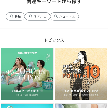
関連キーワードから探す
search
search
search
長袖
ミドル丈
ショート丈
トピックス