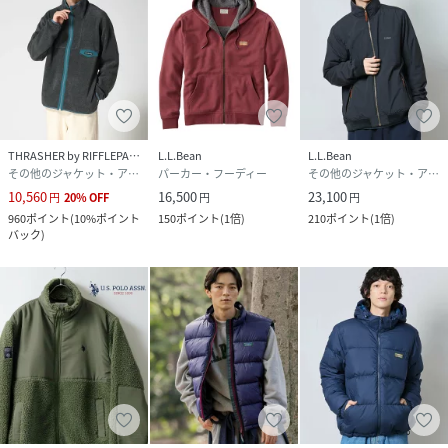
THRASHER by RIFFLEPAGE
L.L.Bean
L.L.Bean
その他のジャケット・アウター
パーカー・フーディー
その他のジャケット・アウター
10,560
16,500
23,100
円
20
%
OFF
円
円
960
ポイント
(
10%ポイント
150
ポイント
(
1倍
)
210
ポイント
(
1倍
)
バック
)