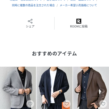
テムに仕上がりました。
同時に複数の商品を注文された場合
メーカー希望小売価格について
カーディガン以上テーラードジャケット未満の、”ちょうどよ
い”ニットジャケットです。
シェア
ROOMに投稿
----------------------------
裏地：無
光沢感：無
生地の厚み：普通
伸縮性：有
おすすめのアイテム
透け感：無
水洗い：洗濯機可能
----------------------------
【注意事項】
※末永く愛用頂く為に、アテンションタグ・洗濯ネームを必
ずご確認の上、着用又はお取り扱いください。
※撮影環境による光の当たり具合やパソコン・スマートフォ
ンなどの閲覧環境によって、実際の色味と異なって見える場