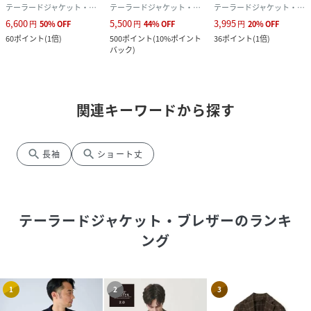
テーラードジャケット・ブレザー
テーラードジャケット・ブレザー
テーラードジャケット・ブレザー
6,600
5,500
3,995
円
50
%
OFF
円
44
%
OFF
円
20
%
OFF
60
ポイント
(
1倍
)
500
ポイント
(
10%ポイント
36
ポイント
(
1倍
)
バック
)
関連キーワードから探す
search
search
長袖
ショート丈
テーラードジャケット・ブレザー
のランキ
ング
1
2
3