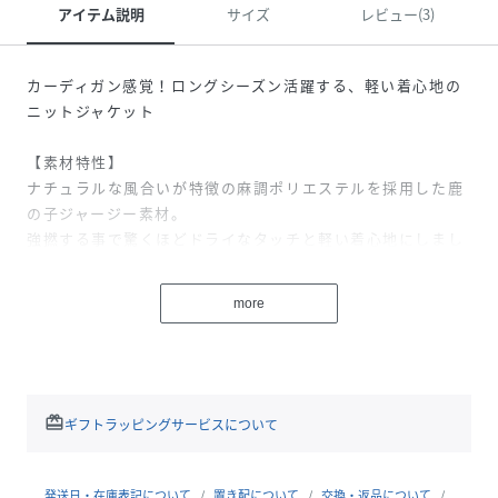
アイテム説明
サイズ
レビュー(3)
カーディガン感覚！ロングシーズン活躍する、軽い着心地の
ニットジャケット
【素材特性】
ナチュラルな風合いが特徴の麻調ポリエステルを採用した鹿
の子ジャージー素材。
強撚する事で驚くほどドライなタッチと軽い着心地にしまし
た。
more
【デザイン】
軽くしなやかなので、カーディガン感覚で羽織っていただけ
ます。
休日など、カジュアルコーディネートならデニムやチノパン
と合わせて、キレイめなテイストに。
redeem
ギフトラッピングサービスについて
ビジカジならTシャツやポロシャツで、クールビズなビジネ
スシーンにも対応できるきちんと感を演出。
カジュアルと程良いキッチリ感の隙間を突いた、絶妙なアイ
発送日・在庫表記について
置き配について
交換・返品について