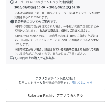
schedule
スーパーDEAL
10
%ポイントバック対象期間
2026/08/03(月) 10:00
〜
2026/08/11(火) 09:59
※本対象期間終了後、同一商品にてスーパーDEALキャンペーンが継続
実施されることがあります。
info
商品発送についてのご案内です。
※同時に複数の商品を注文された場合、一番遅い発送予定日にまとめ
て発送いたします。
お急ぎの商品は、個別にご注文ください。
※Rakuten Fashionでは、一部商品でお届け日時をご指定いただけま
す。日時指定をしていただくと、ご希望の日にお届けできるよう手配
いたします。
※日時指定がない場合、記載されている発送予定日よりも遅れて発送
される場合がございますので、あらかじめご了承ください。
local_shipping
3,980
円以上の購入で送料無料
アプリならポイント最大3倍！
毎月エントリー＆条件達成が必要です。
詳しくはこちら
Rakuten Fashionアプリで購入する