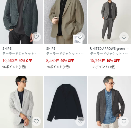
SHIPS
SHIPS
UNITED ARROWS green label relaxing
テーラードジャケット・ブレザー
テーラードジャケット・ブレザー
テーラードジャケット・ブレザー
10,560
8,580
15,246
円
40
%
OFF
円
40
%
OFF
円
10
%
OFF
96
ポイント
(
1倍
)
78
ポイント
(
1倍
)
138
ポイント
(
1倍
)