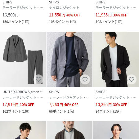
SHIPS
SHIPS
SHIPS
テーラードジャケット・ブレザー
ナイロンジャケット
テーラードジャケット・ブレザー
16,500
11,550
11,935
円
円
40
%
OFF
円
30
%
OFF
150
ポイント
(
1倍
)
105
ポイント
(
1倍
)
108
ポイント
(
1倍
)
UNITED ARROWS green label relaxing
SHIPS
SHIPS
テーラードジャケット・ブレザー
テーラードジャケット・ブレザー
テーラードジャケット・ブレザー
17,919
7,260
10,395
円
10
%
OFF
円
40
%
OFF
円
30
%
OFF
162
ポイント
(
1倍
)
66
ポイント
(
1倍
)
94
ポイント
(
1倍
)