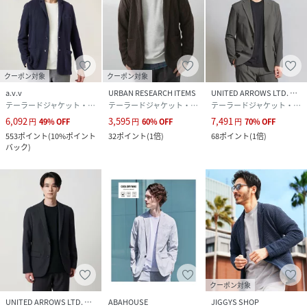
クーポン対象
クーポン対象
a.v.v
URBAN RESEARCH ITEMS
UNITED ARROWS LTD. OUTLET
テーラードジャケット・ブレザー
テーラードジャケット・ブレザー
テーラードジャケット・ブレザー
6,092
3,595
7,491
円
49
%
OFF
円
60
%
OFF
円
70
%
OFF
553
ポイント
(
10%ポイント
32
ポイント
(
1倍
)
68
ポイント
(
1倍
)
バック
)
クーポン対象
UNITED ARROWS LTD. OUTLET
ABAHOUSE
JIGGYS SHOP