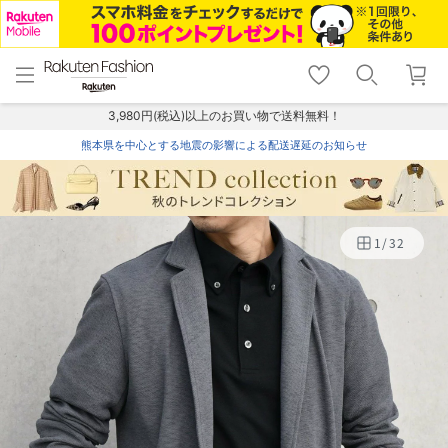
menu
home
search
favorite_border
shopping_cart
lock_outline
メニュー
トップ
検索
お気に入り
カート
ログイン
3,980円(税込)以上のお買い物で送料無料！
熊本県を中心とする地震の影響による配送遅延のお知らせ
1
/
32