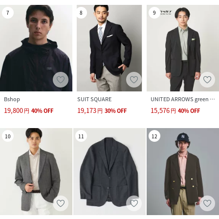
7
8
9
Bshop
SUIT SQUARE
UNITED ARROWS green label relaxing
19,800
19,173
15,576
円
40
%
OFF
円
30
%
OFF
円
40
%
OFF
10
11
12