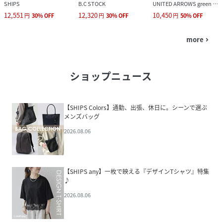
SHIPS
B.C STOCK
UNITED ARROWS green label relaxing
12,551
12,320
10,450
円
30
%
OFF
円
30
%
OFF
円
50
%
OFF
more
navigate_next
ショップニュース
【SHIPS Colors】通勤、出張、休日に。シーンで選ぶ
メンズバッグ
2026.08.06
【SHIPS any】一枚で映える『デザインTシャツ』特集
♪
2026.08.06