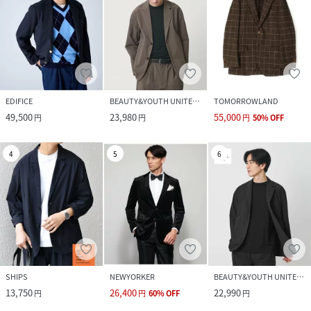
EDIFICE
BEAUTY&YOUTH UNITED ARROWS
TOMORROWLAND
49,500
23,980
55,000
円
円
円
50
%
OFF
4
5
6
SHIPS
NEWYORKER
BEAUTY&YOUTH UNITED ARROWS
13,750
26,400
22,990
円
円
60
%
OFF
円