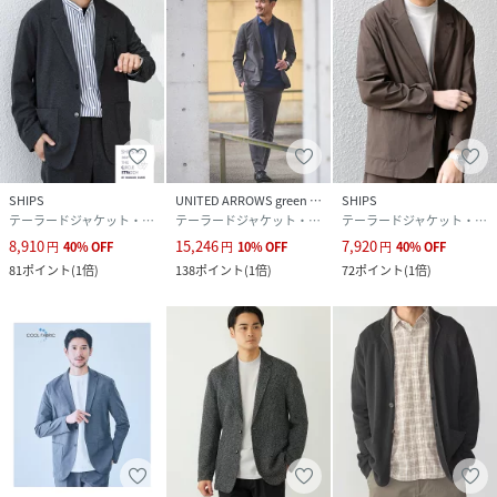
SHIPS
UNITED ARROWS green label relaxing
SHIPS
テーラードジャケット・ブレザー
テーラードジャケット・ブレザー
テーラードジャケット・ブレザー
8,910
15,246
7,920
円
40
%
OFF
円
10
%
OFF
円
40
%
OFF
81
ポイント
(
1倍
)
138
ポイント
(
1倍
)
72
ポイント
(
1倍
)