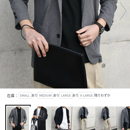
在庫：
SMALL
あり
MEDIUM
あり
LARGE
あり
X-LARGE
残りわずか