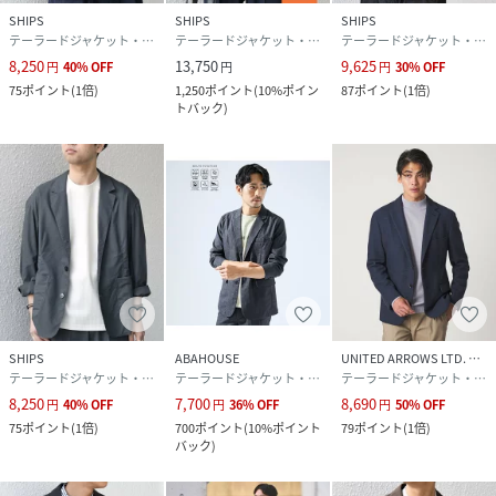
合があります。
SHIPS
SHIPS
SHIPS
商品の色味は商品単体で撮影した画像をご参照ください。
テーラードジャケット・ブレザー
テーラードジャケット・ブレザー
テーラードジャケット・ブレザー
8,250
13,750
9,625
円
40
%
OFF
円
円
30
%
OFF
※画像の商品はサンプルです。
75
ポイント
(
1倍
)
1,250
ポイント
(
10%ポイン
87
ポイント
(
1倍
)
トバック
)
実際の商品と仕様、加工、サイズが若干異なる場合がござ
います。
チャコールグレー：165cm着用サイズ：SMALL
ダークグレー：177cm着用サイズ：LARGE
ネイビー：165cm着用サイズ：SMALL
性別タイプ
メンズ
原産国
中国
SHIPS
ABAHOUSE
UNITED ARROWS LTD. OUTLET
素材
ポリエステル100％
テーラードジャケット・ブレザー
テーラードジャケット・ブレザー
テーラードジャケット・ブレザー
8,250
7,700
8,690
円
40
%
OFF
円
36
%
OFF
円
50
%
OFF
サイズ
SMALL、MEDIUM、LARGE、X-LARGE
75
ポイント
(
1倍
)
700
ポイント
(
10%ポイント
79
ポイント
(
1倍
)
バック
)
品番
HK6129_712910003
(
712910003-17-93 HK6129
)