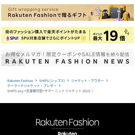
Rakuten Fashion
SHIPS (シップス)
ジャケット・アウター
navigate_next
navigate_next
navigate_next
テーラードジャケット・ブレザー
navigate_next
SHIPS any:<洗濯機可能>サマー ニット ジャケット 26SS◇