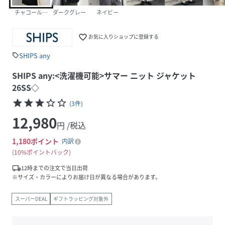
チャコールグレー
ダークグレー
ネイビー
favorite_border
お気に入りショップに登録する
SHIPS any
sell
SHIPS any:<洗濯機可能>サマー ニット ジャケット
26SS◇
star
star
star
star_border
star_border
(
3
件
)
12,980
円 /税込
1,180
ポイント
内訳
10%ポイントバック
local_shipping
12時までの注文で当日出荷
※サイズ・カラーによりお届け日が異なる場合があります。
スーパーDEAL
ギフトラッピング対象外