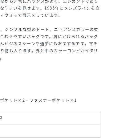
ルながら非常にバランスがよく、エレガントであり
な佇まいを見せます。1985年にメンズラインを立
ィウォモで展示をしています。
う、シンプルな型のトート。ニュアンスカラーの柔
に合わせやすいバッグです。肩にかけられるバッグ
んビジネスシーンや通学にもおすすめです。マチ
かり物も入ります。外と中のカラーコンビがイタリ
。
ポケット×2・ファスナーポケット×1
ス