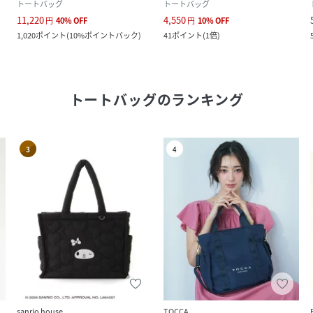
トートバッグ
トートバッグ
11,220
4,550
円
40
%
OFF
円
10
%
OFF
1,020
ポイント
(
10%ポイントバック
)
41
ポイント
(
1倍
)
トートバッグ
のランキング
3
4
sanrio house
TOCCA