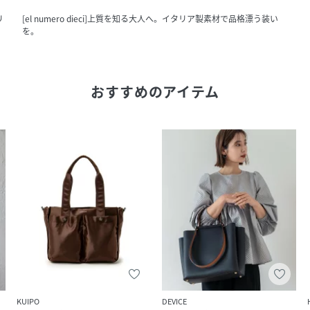
リ
[el numero dieci]上質を知る大人へ。イタリア製素材で品格漂う装い
を。
おすすめのアイテム
KUIPO
DEVICE