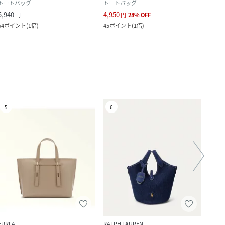
トートバッグ
トートバッグ
トー
5,940
4,950
5,500
円
円
28
%
OFF
54
ポイント
(
1倍
)
45
ポイント
(
1倍
)
50
ポ
5
6
7
FURLA
RALPH LAUREN
IACUC