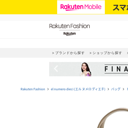
ブランドから探す
ショップから探す
navigate_before
Rakuten Fashion
el numero dieci (エル ヌメロ ディエチ)
バッグ
navigate_next
navigate_next
navigate_next