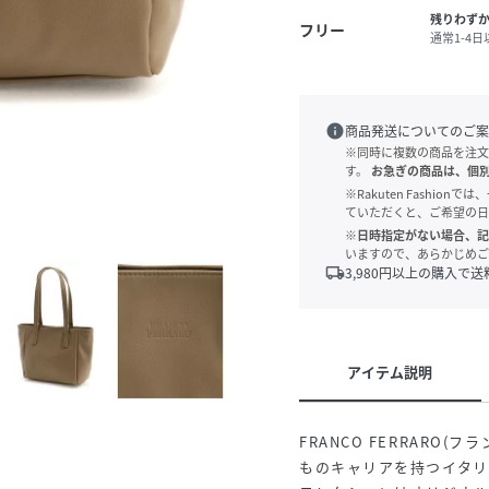
残りわず
フリー
通常1-4
info
商品発送についてのご案
※同時に複数の商品を注文
す。
お急ぎの商品は、個
※Rakuten Fashi
ていただくと、ご希望の日
※日時指定がない場合、記
いますので、あらかじめご
local_shipping
3,980
円以上の購入で送
アイテム説明
FRANCO FERRARO
ものキャリアを持つイタ