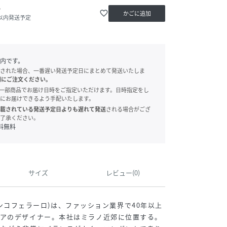
か
favorite_border
かごに追加
日以内発送予定
内です。
された場合、一番遅い発送予定日にまとめて発送いたしま
別にご注文ください。
onでは、一部商品でお届け日時をご指定いただけます。日時指定をし
にお届けできるよう手配いたします。
載されている発送予定日よりも遅れて発送
される場合がござ
了承ください。
料無料
サイズ
レビュー(0)
(フランコフェラーロ)は、ファッション業界で40年以上
リアのデザイナー。本社はミラノ近郊に位置する。