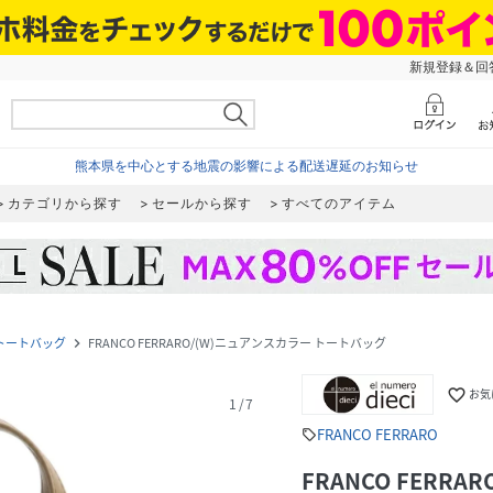
新規登録＆回答
熊本県を中心とする地震の影響による配送遅延のお知らせ
カテゴリから探す
セールから探す
すべてのアイテム
トートバッグ
FRANCO FERRARO/(W)ニュアンスカラー トートバッグ
navigate_next
favorite_border
お気
1
/
7
FRANCO FERRARO
sell
FRANCO FERR