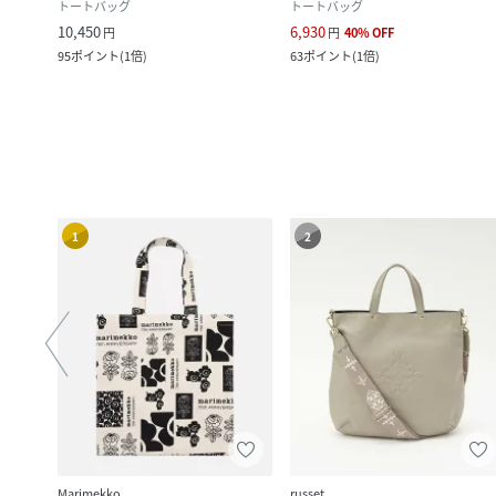
トートバッグ
トートバッグ
10,450
6,930
円
円
40
%
OFF
95
ポイント
(
1倍
)
63
ポイント
(
1倍
)
1
2
Marimekko
russet