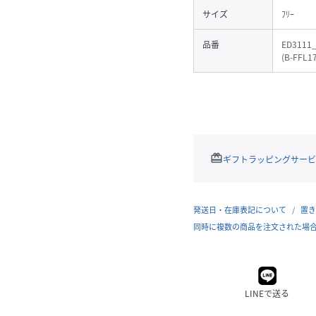
サイズ
ﾌﾘｰ
品番
ED3111
(
B-FFL1
redeem
ギフトラッピングサービ
発送日・在庫表記について
置き
同時に複数の商品を注文された場
LINEで送る