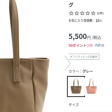
グ
star_border
star_border
star_border
star_border
star_border
(
0
件
)
10
お気に入り登録数：
人
5,500
円 /税込
50
ポイント
1倍
内訳
ギフトラッピング対象外
カラー：
グレー
サイズ