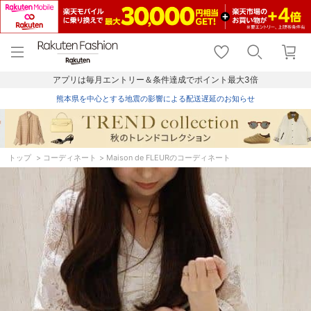
menu
home
search
favorite_border
shopping_cart
lock_outline
メニュー
トップ
検索
お気に入り
カート
ログイン
アプリは毎月エントリー＆条件達成でポイント最大3倍
熊本県を中心とする地震の影響による配送遅延のお知らせ
トップ
コーディネート
Maison de FLEURのコーディネート