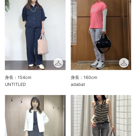
身長：154cm
身長：160cm
UNTITLED
adabat