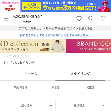
menu
home
search
favorite_border
shopping_cart
lock_outline
メニュー
トップ
検索
お気に入り
カート
ログイン
アプリは毎月エントリー＆条件達成でポイント最大3倍
熊本県を中心とする地震の影響による配送遅延のお知らせ
トップ
スタイリング
すべてのスタイリング
アイテム
スタイリング
WOMEN
MEN
KIDS
絞り込み
並び替え