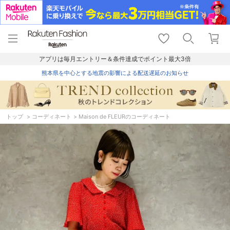
menu
home
search
favorite_border
shopping_cart
lock_outline
メニュー
トップ
検索
お気に入り
カート
ログイン
アプリは毎月エントリー＆条件達成でポイント最大3倍
熊本県を中心とする地震の影響による配送遅延のお知らせ
トップ
コーディネート
Maison de FLEURのコーディネート