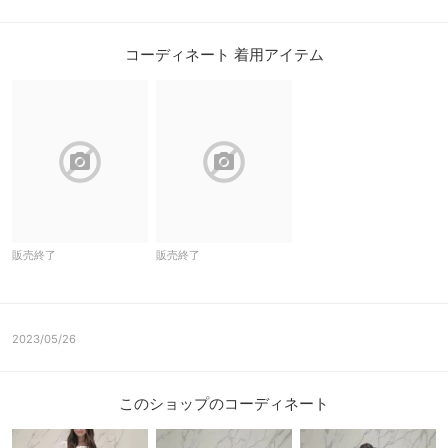
コーディネート 着用アイテム
block
block
販売終了
販売終了
2023/05/26
このショップのコーディネート