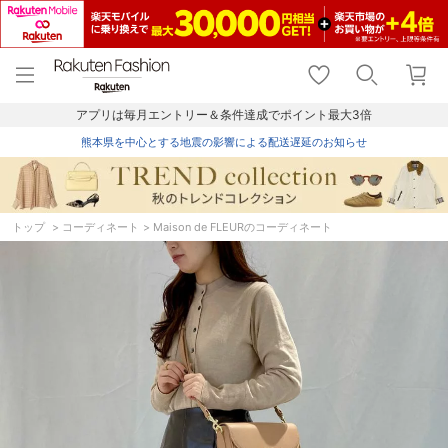
menu
home
search
favorite_border
shopping_cart
lock_outline
メニュー
トップ
検索
お気に入り
カート
ログイン
アプリは毎月エントリー＆条件達成でポイント最大3倍
熊本県を中心とする地震の影響による配送遅延のお知らせ
トップ
コーディネート
Maison de FLEURのコーディネート