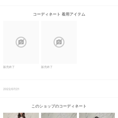
コーディネート 着用アイテム
block
block
販売終了
販売終了
2022/07/21
このショップのコーディネート