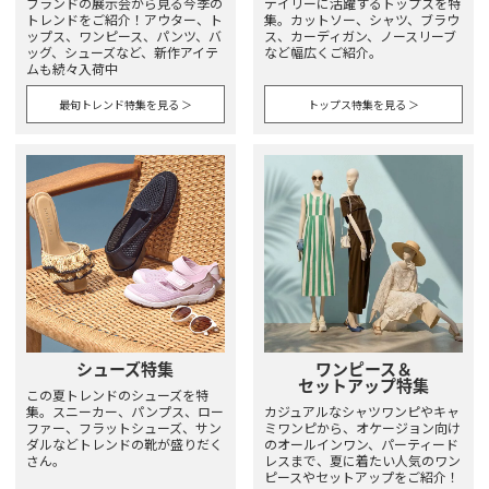
ブランドの展示会から見る今季の
デイリーに活躍するトップスを特
トレンドをご紹介！アウター、ト
集。カットソー、シャツ、ブラウ
ップス、ワンピース、パンツ、バ
ス、カーディガン、ノースリーブ
ッグ、シューズなど、新作アイテ
など幅広くご紹介。
ムも続々入荷中
最旬トレンド特集を見る ＞
トップス特集を見る ＞
シューズ特集
ワンピース＆
セットアップ特集
この夏トレンドのシューズを特
集。スニーカー、パンプス、ロー
カジュアルなシャツワンピやキャ
ファー、フラットシューズ、サン
ミワンピから、オケージョン向け
ダルなどトレンドの靴が盛りだく
のオールインワン、パーティード
さん。
レスまで、夏に着たい人気のワン
ピースやセットアップをご紹介！