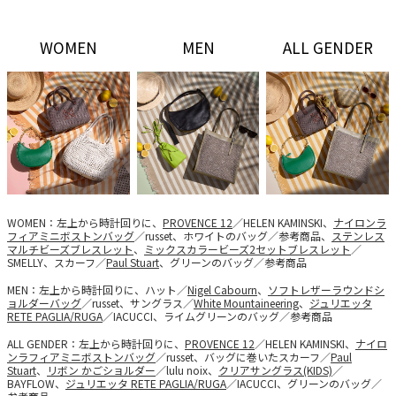
WOMEN
MEN
ALL GENDER
WOMEN：左上から時計回りに、
PROVENCE 12
／HELEN KAMINSKI、
ナイロンラ
フィアミニボストンバッグ
／russet、ホワイトのバッグ／参考商品、
ステンレス
マルチビーズブレスレット
、
ミックスカラービーズ2セットブレスレット
／
SMELLY、スカーフ／
Paul Stuart
、グリーンのバッグ／参考商品
MEN：左上から時計回りに、ハット／
Nigel Cabourn
、
ソフトレザーラウンドシ
ョルダーバッグ
／russet、サングラス／
White Mountaineering
、
ジュリエッタ
RETE PAGLIA/RUGA
／IACUCCI、ライムグリーンのバッグ／参考商品
ALL GENDER：左上から時計回りに、
PROVENCE 12
／HELEN KAMINSKI、
ナイロ
ンラフィアミニボストンバッグ
／russet、バッグに巻いたスカーフ／
Paul
Stuart
、
リボン かごショルダー
／lulu noix、
クリアサングラス(KIDS)
／
BAYFLOW、
ジュリエッタ RETE PAGLIA/RUGA
／IACUCCI、グリーンのバッグ／