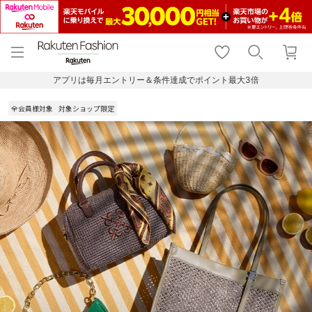
menu
home
search
favorite_border
shopping_cart
lock_outline
メニュー
トップ
検索
お気に入り
カート
ログイン
アプリは毎月エントリー＆条件達成でポイント最大3倍
全会員様対象
対象ショップ限定