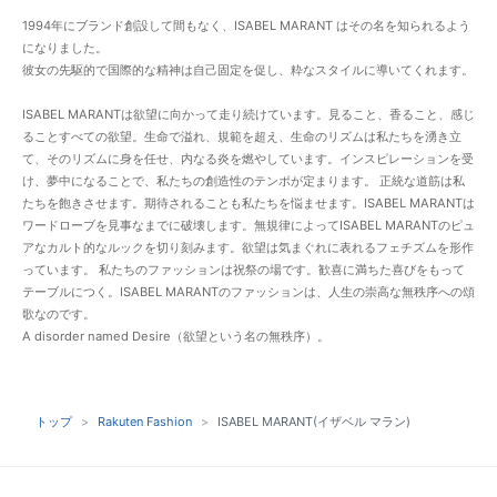
1994年にブランド創設して間もなく、ISABEL MARANT はその名を知られるよう
になりました。
彼女の先駆的で国際的な精神は自己固定を促し、粋なスタイルに導いてくれます。
ISABEL MARANTは欲望に向かって走り続けています。見ること、香ること、感じ
ることすべての欲望。生命で溢れ、規範を超え、生命のリズムは私たちを湧き立
て、そのリズムに身を任せ、内なる炎を燃やしています。インスピレーションを受
け、夢中になることで、私たちの創造性のテンポが定まります。 正統な道筋は私
たちを飽きさせます。期待されることも私たちを悩ませます。ISABEL MARANTは
ワードローブを見事なまでに破壊します。無規律によってISABEL MARANTのピュ
アなカルト的なルックを切り刻みます。欲望は気まぐれに表れるフェチズムを形作
っています。 私たちのファッションは祝祭の場です。歓喜に満ちた喜びをもって
テーブルにつく。ISABEL MARANTのファッションは、人生の崇高な無秩序への頌
歌なのです。
A disorder named Desire（欲望という名の無秩序）。
トップ
Rakuten Fashion
ISABEL MARANT(イザベル マラン)