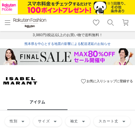
menu
home
search
favorite_border
shopping_cart
lock_outline
メニュー
トップ
検索
お気に入り
カート
ログイン
3,980円(税込)以上のお買い物で送料無料！
熊本県を中心とする地震の影響による配送遅延のお知らせ
favorite_border
お気に入りショップに登録する
アイテム
arrow_drop_down
arrow_drop_down
arrow_drop_down
arrow_drop_down
性別
サイズ
袖丈
スカート丈