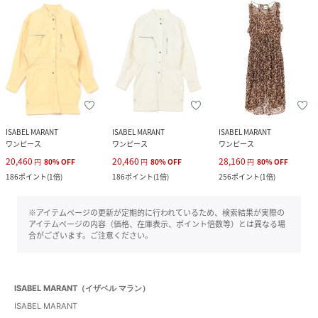
ISABEL MARANT
ISABEL MARANT
ISABEL MARANT
ワンピース
ワンピース
ワンピース
20,460
20,460
28,160
円
80
%
OFF
円
80
%
OFF
円
80
%
OFF
186
ポイント
(
1倍
)
186
ポイント
(
1倍
)
256
ポイント
(
1倍
)
※アイテムページの更新が定期的に行われているため、検索結果が実際の
アイテムページの内容（価格、在庫表示、ポイント倍数等）とは異なる場
合がございます。ご注意ください。
ISABEL MARANT（イザベル マラン）
ISABEL MARANT