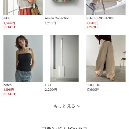
ikka
Amina Collection
VENCE EXCHANGE
1,644円
1,210円
2,640円
50%OFF
27%OFF
notch.
LBC
DOUDOU
1,196円
2,200円
17,600円
60%OFF
もっと見る