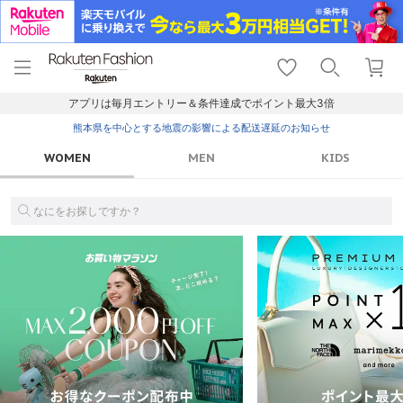
menu
home
search
favorite_border
shopping_cart
lock_outline
メニュー
トップ
検索
お気に入り
カート
ログイン
アプリは毎月エントリー＆条件達成でポイント最大3倍
熊本県を中心とする地震の影響による配送遅延のお知らせ
WOMEN
MEN
KIDS
なにをお探しですか？