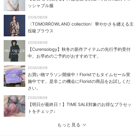
ッシャブル服
2026/08/09
〈TOMORROWLAND collection〉華やかさを纏える主
役級ブラウス
2026/08/09
【Curensology】秋冬の新作アイテムの先行予約受付
中。お早めのご予約がおすすめです。
2026/08/09
お買い物マラソン開催中！Floristでもタイムセール実
施中です。是非この機会にFloristの商品をお試しくだ
さい。
2026/08/09
【明日が最終日！】TIME SALE対象のお得なブラセッ
トをチェック♩
もっと見る