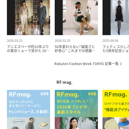
2026.03.23
2026.02.25
2025.09.08
アニエスベーが約10年ぶり
50年変わらない“誠実さと
フェティコらし
の東京ショーで見せた 50年
好奇心” これまでの感謝
た5周年記念ショ
の軌跡と次世代との新たな
と、次世代につなぐ想い
内なる強さと複
出会い
に描く
Rakuten Fashion Week TOKYO 記事一覧
RF mag.