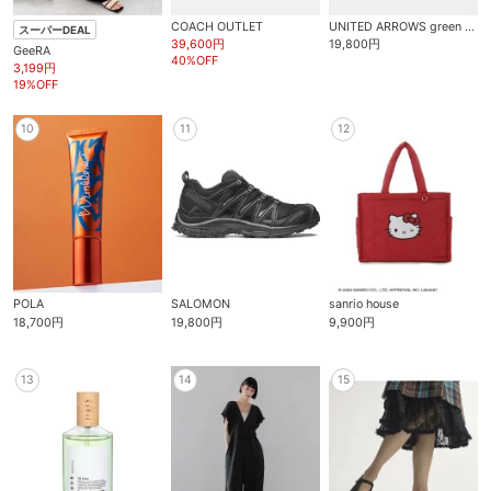
COACH OUTLET
UNITED ARROWS green label relaxing
スーパーDEAL
39,600円
19,800円
GeeRA
40%OFF
3,199円
19%OFF
10
11
12
POLA
SALOMON
sanrio house
18,700円
19,800円
9,900円
13
14
15