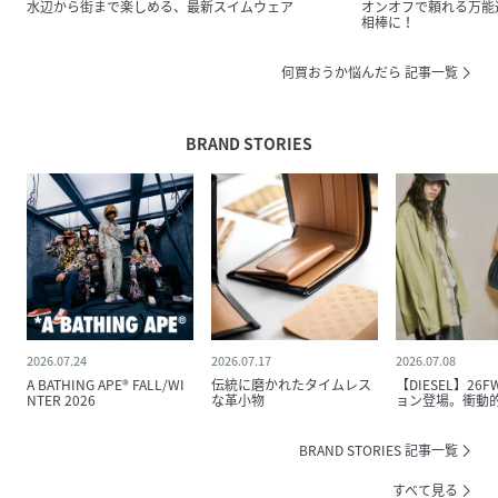
水辺から街まで楽しめる、最新スイムウェア
オンオフで頼れる万能
相棒に！
何買おうか悩んだら 記事一覧
BRAND STORIES
2026.07.24
2026.07.17
2026.07.08
A BATHING APE® FALL/WI
伝統に磨かれたタイムレス
【DIESEL】26
NTER 2026
な革小物
ョン登場。衝動
ら、創造が生まれる
Successful Li
ピース。
BRAND STORIES 記事一覧
すべて見る