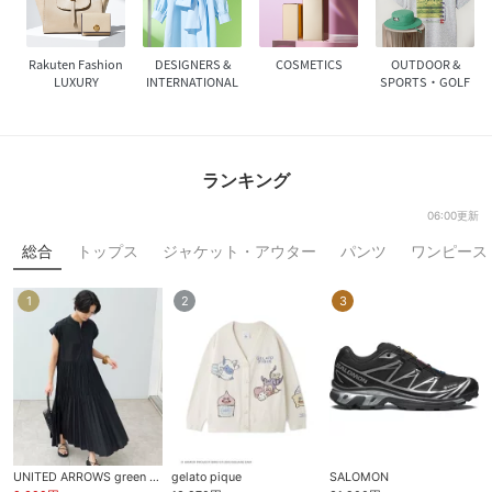
Rakuten Fashion
DESIGNERS &
COSMETICS
OUTDOOR &
LUXURY
INTERNATIONAL
SPORTS・GOLF
ランキング
06:00更新
総合
トップス
ジャケット・アウター
パンツ
ワンピース
1
2
3
UNITED ARROWS green label relaxing
gelato pique
SALOMON