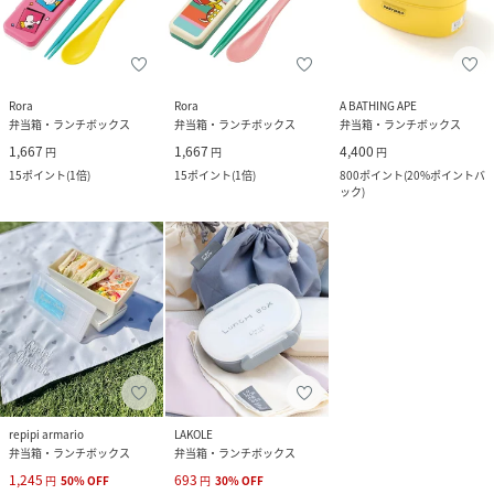
Rora
Rora
A BATHING APE
弁当箱・ランチボックス
弁当箱・ランチボックス
弁当箱・ランチボックス
1,667
1,667
4,400
円
円
円
15
ポイント
(
1倍
)
15
ポイント
(
1倍
)
800
ポイント
(
20%ポイントバ
ック
)
repipi armario
LAKOLE
弁当箱・ランチボックス
弁当箱・ランチボックス
1,245
693
円
50
%
OFF
円
30
%
OFF