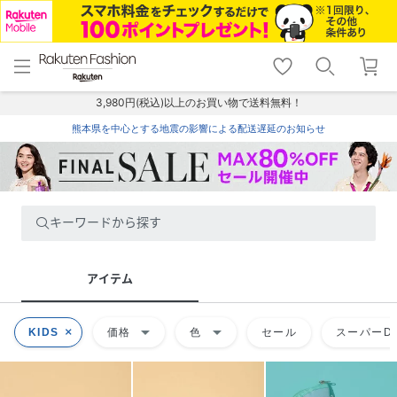
menu
home
search
favorite_border
shopping_cart
lock_outline
メニュー
トップ
検索
お気に入り
カート
ログイン
3,980円(税込)以上のお買い物で送料無料！
熊本県を中心とする地震の影響による配送遅延のお知らせ
キーワードから探す
アイテム
arrow_drop_down
arrow_drop_down
KIDS
価格
色
セール
スーパーDE