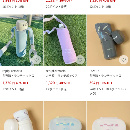
1,848
2,233
1,320
円
30
%
OFF
円
30
%
OFF
円
40
%
OFF
16
ポイント
(
1倍
)
20
ポイント
(
1倍
)
12
ポイント
(
1倍
)
repipi armario
repipi armario
LAKOLE
弁当箱・ランチボックス
弁当箱・ランチボックス
弁当箱・ランチボックス
1,320
1,320
594
円
40
%
OFF
円
40
%
OFF
円
10
%
OFF
12
ポイント
(
1倍
)
12
ポイント
(
1倍
)
54
ポイント
(
10%ポイントバ
ック
)