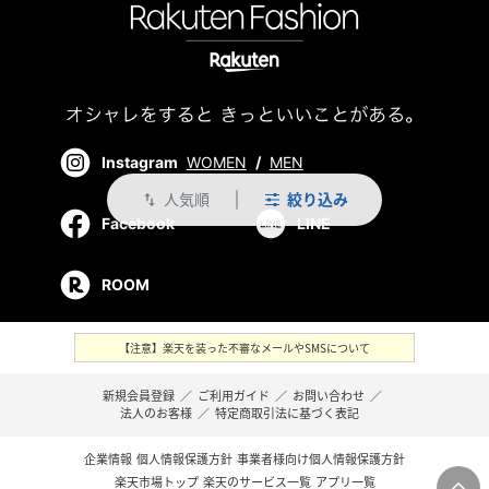
Instagram
WOMEN
/
MEN
人気順
絞り込み
swap_vert
Facebook
LINE
ROOM
【注意】楽天を装った不審なメールやSMSについて
新規会員登録
／
ご利用ガイド
／
お問い合わせ
／
法人のお客様
／
特定商取引法に基づく表記
企業情報
個人情報保護方針
事業者様向け個人情報保護方針
楽天市場トップ
楽天のサービス一覧
アプリ一覧