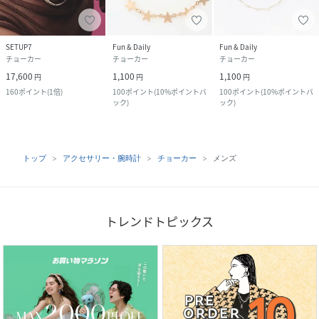
SETUP7
Fun & Daily
Fun & Daily
チョーカー
チョーカー
チョーカー
17,600
1,100
1,100
円
円
円
160
ポイント
(
1倍
)
100
ポイント
(
10%ポイントバ
100
ポイント
(
10%ポイントバ
ック
)
ック
)
トップ
アクセサリー・腕時計
チョーカー
メンズ
トレンドトピックス