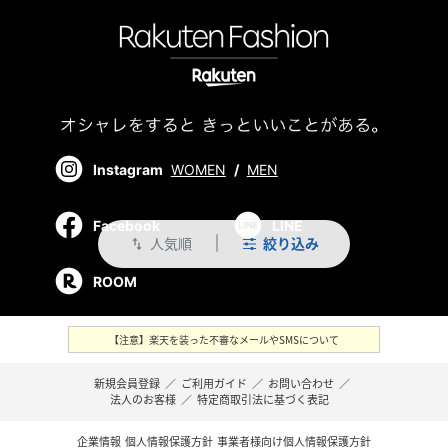
Instagram
WOMEN
/
MEN
Facebook
LINE
人気順
絞り込み
swap_vert
ROOM
【注意】楽天を装った不審なメールやSMSについて
新規会員登録
／
ご利用ガイド
／
お問い合わせ
／
法人のお客様
／
特定商取引法に基づく表記
企業情報
個人情報保護方針
事業者様向け個人情報保護方針