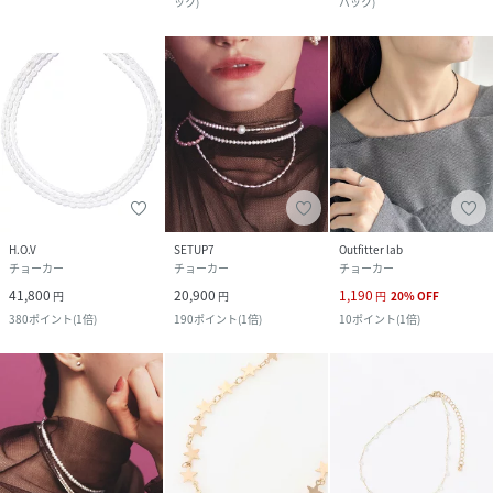
ック
)
バック
)
H.O.V
SETUP7
Outfitter lab
チョーカー
チョーカー
チョーカー
41,800
20,900
1,190
円
円
円
20
%
OFF
380
ポイント
(
1倍
)
190
ポイント
(
1倍
)
10
ポイント
(
1倍
)