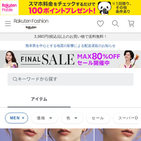
menu
home
search
favorite_border
shopping_cart
lock_outline
メニュー
トップ
検索
お気に入り
カート
ログイン
3,980円(税込)以上のお買い物で送料無料！
熊本県を中心とする地震の影響による配送遅延のお知らせ
キーワードから探す
アイテム
arrow_drop_down
arrow_drop_down
MEN
価格
色
セール
スーパーDE