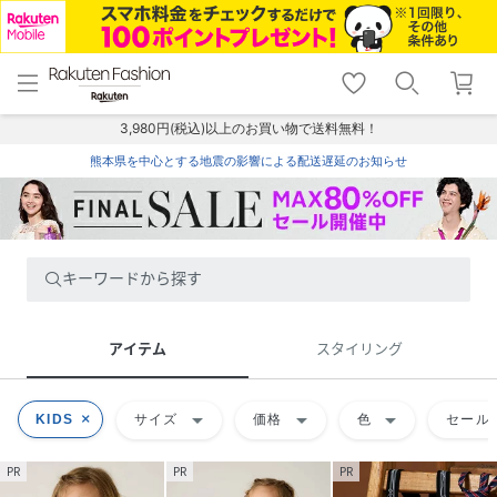
menu
home
search
favorite_border
shopping_cart
lock_outline
メニュー
トップ
検索
お気に入り
カート
ログイン
3,980円(税込)以上のお買い物で送料無料！
熊本県を中心とする地震の影響による配送遅延のお知らせ
キーワードから探す
アイテム
スタイリング
arrow_drop_down
arrow_drop_down
arrow_drop_down
KIDS
サイズ
価格
色
セール
PR
PR
PR