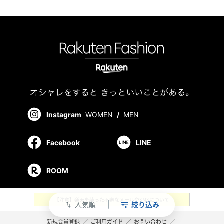
Instagram
WOMEN
/
MEN
Facebook
LINE
ROOM
【注意】楽天を装った不審なメールやSMSについて
人気順
絞り込み
swap_vert
新規会員登録
／
ご利用ガイド
／
お問い合わせ
／