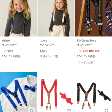
riziere
riziere
F.O.Online Store
サスペンダー
サスペンダー
サスペンダー
1,870
1,870
1,914
円
円
円
40
%
OFF
17
ポイント
(
1倍
)
17
ポイント
(
1倍
)
17
ポイント
(
1倍
)
クーポン対象