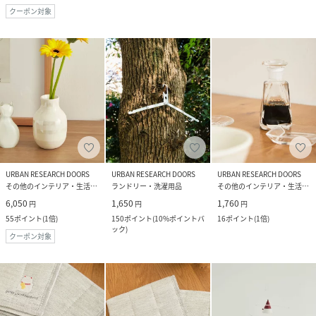
クーポン対象
URBAN RESEARCH DOORS
URBAN RESEARCH DOORS
URBAN RESEARCH DOORS
その他のインテリア・生活雑貨
ランドリー・洗濯用品
その他のインテリア・生活雑貨
6,050
1,650
1,760
円
円
円
55
ポイント
(
1倍
)
150
ポイント
(
10%ポイントバ
16
ポイント
(
1倍
)
ック
)
クーポン対象