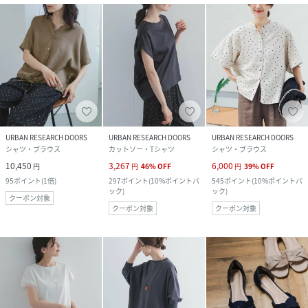
URBAN RESEARCH DOORS
URBAN RESEARCH DOORS
URBAN RESEARCH DOORS
シャツ・ブラウス
カットソー・Tシャツ
シャツ・ブラウス
10,450
3,267
6,000
円
円
46
%
OFF
円
39
%
OFF
95
ポイント
(
1倍
)
297
ポイント
(
10%ポイントバ
545
ポイント
(
10%ポイントバ
ック
)
ック
)
クーポン対象
クーポン対象
クーポン対象