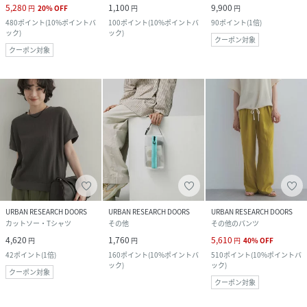
5,280
1,100
9,900
円
20
%
OFF
円
円
480
ポイント
(
10%ポイントバ
100
ポイント
(
10%ポイントバ
90
ポイント
(
1倍
)
ック
)
ック
)
クーポン対象
クーポン対象
URBAN RESEARCH DOORS
URBAN RESEARCH DOORS
URBAN RESEARCH DOORS
カットソー・Tシャツ
その他
その他のパンツ
4,620
1,760
5,610
円
円
円
40
%
OFF
42
ポイント
(
1倍
)
160
ポイント
(
10%ポイントバ
510
ポイント
(
10%ポイントバ
ック
)
ック
)
クーポン対象
クーポン対象