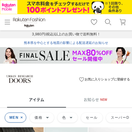
menu
home
search
favorite_border
shopping_cart
lock_outline
メニュー
トップ
検索
お気に入り
カート
ログイン
3,980円(税込)以上のお買い物で送料無料！
熊本県を中心とする地震の影響による配送遅延のお知らせ
favorite_border
お気に入りショップに登録する
アイテム
お知らせ
NEW
arrow_drop_down
arrow_drop_down
MEN
価格
色
セール
スーパーDE