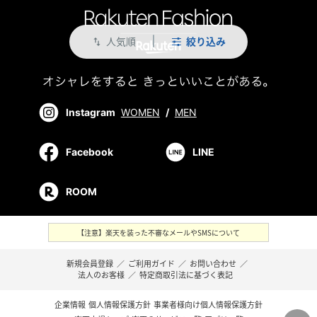
人気順
絞り込み
swap_vert
Instagram
WOMEN
/
MEN
Facebook
LINE
ROOM
【注意】楽天を装った不審なメールやSMSについて
新規会員登録
／
ご利用ガイド
／
お問い合わせ
／
法人のお客様
／
特定商取引法に基づく表記
企業情報
個人情報保護方針
事業者様向け個人情報保護方針