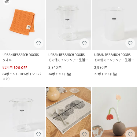
URBAN RESEARCH DOORS
URBAN RESEARCH DOORS
URBAN RESEARCH DOORS
タオル
その他のインテリア・生活雑貨
その他のインテリア・生活雑貨
924
3,740
2,970
円
30
%
OFF
円
円
84
ポイント
(
10%ポイントバ
34
ポイント
(
1倍
)
27
ポイント
(
1倍
)
ック
)