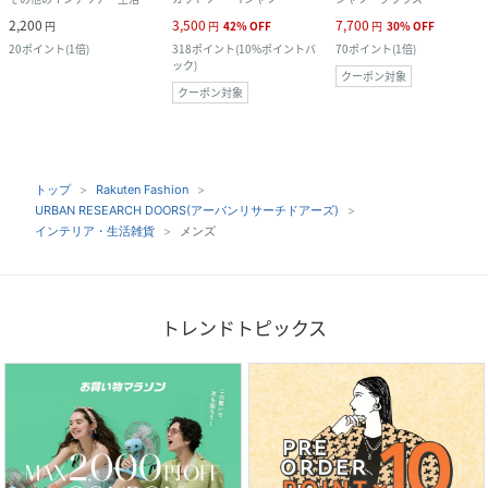
2,200
3,500
7,700
円
円
42
%
OFF
円
30
%
OFF
20
ポイント
(
1倍
)
318
ポイント
(
10%ポイントバ
70
ポイント
(
1倍
)
ック
)
クーポン対象
クーポン対象
トップ
Rakuten Fashion
URBAN RESEARCH DOORS(アーバンリサーチドアーズ)
インテリア・生活雑貨
メンズ
トレンドトピックス