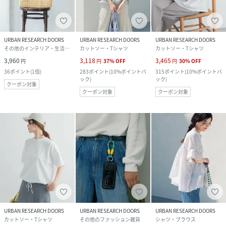
URBAN RESEARCH DOORS
URBAN RESEARCH DOORS
URBAN RESEARCH DOORS
その他のインテリア・生活雑貨
カットソー・Tシャツ
カットソー・Tシャツ
3,960
3,118
3,465
円
円
37
%
OFF
円
30
%
OFF
36
ポイント
(
1倍
)
283
ポイント
(
10%ポイントバ
315
ポイント
(
10%ポイントバ
ック
)
ック
)
クーポン対象
クーポン対象
クーポン対象
URBAN RESEARCH DOORS
URBAN RESEARCH DOORS
URBAN RESEARCH DOORS
カットソー・Tシャツ
その他のファッション雑貨
シャツ・ブラウス