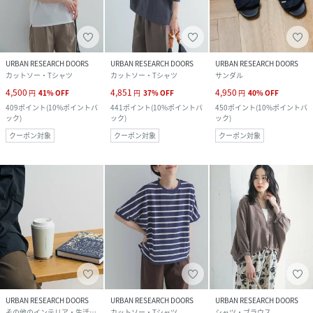
URBAN RESEARCH DOORS
URBAN RESEARCH DOORS
URBAN RESEARCH DOORS
カットソー・Tシャツ
カットソー・Tシャツ
サンダル
4,500
4,851
4,950
円
41
%
OFF
円
37
%
OFF
円
40
%
OFF
409
ポイント
(
10%ポイントバ
441
ポイント
(
10%ポイントバ
450
ポイント
(
10%ポイントバ
ック
)
ック
)
ック
)
クーポン対象
クーポン対象
クーポン対象
URBAN RESEARCH DOORS
URBAN RESEARCH DOORS
URBAN RESEARCH DOORS
その他のインテリア・生活雑貨
カットソー・Tシャツ
シャツ・ブラウス