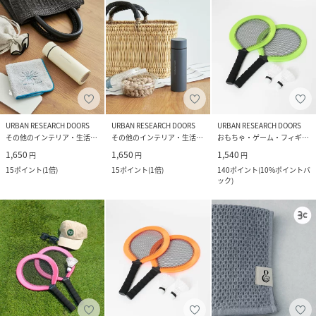
URBAN RESEARCH DOORS
URBAN RESEARCH DOORS
URBAN RESEARCH DOORS
その他のインテリア・生活雑貨
その他のインテリア・生活雑貨
おもちゃ・ゲーム・フィギュア
1,650
1,650
1,540
円
円
円
15
ポイント
(
1倍
)
15
ポイント
(
1倍
)
140
ポイント
(
10%ポイントバ
ック
)