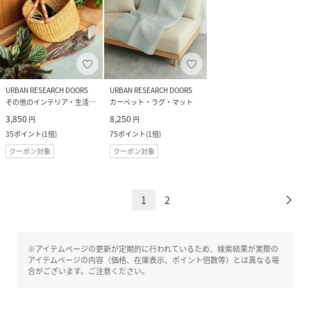
URBAN RESEARCH DOORS
URBAN RESEARCH DOORS
その他のインテリア・生活雑貨
カーペット・ラグ・マット
3,850
8,250
円
円
35
ポイント
(
1倍
)
75
ポイント
(
1倍
)
クーポン対象
クーポン対象
1
2
※アイテムページの更新が定期的に行われているため、検索結果が実際の
アイテムページの内容（価格、在庫表示、ポイント倍数等）とは異なる場
合がございます。ご注意ください。