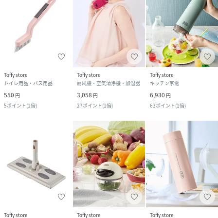
Toffy store
Toffy store
Toffy store
トイレ用品・バス用品
扇風機・空気清浄機・加湿器
キッチン家電
550
3,058
6,930
円
円
円
5
ポイント
(
1倍
)
27
ポイント
(
1倍
)
63
ポイント
(
1倍
)
Toffy store
Toffy store
Toffy store