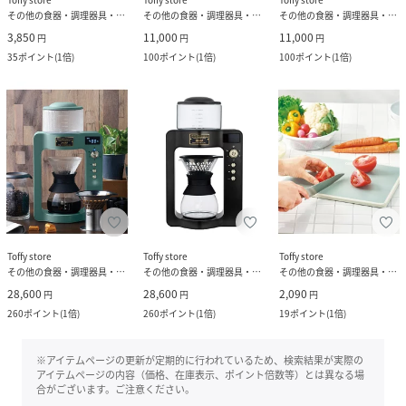
その他の食器・調理器具・キッチン用品
その他の食器・調理器具・キッチン用品
その他の食器・調理器具・キッチン用品
3,850
11,000
11,000
円
円
円
35
ポイント
(
1倍
)
100
ポイント
(
1倍
)
100
ポイント
(
1倍
)
Toffy store
Toffy store
Toffy store
その他の食器・調理器具・キッチン用品
その他の食器・調理器具・キッチン用品
その他の食器・調理器具・キッチン用品
28,600
28,600
2,090
円
円
円
260
ポイント
(
1倍
)
260
ポイント
(
1倍
)
19
ポイント
(
1倍
)
※アイテムページの更新が定期的に行われているため、検索結果が実際の
アイテムページの内容（価格、在庫表示、ポイント倍数等）とは異なる場
合がございます。ご注意ください。