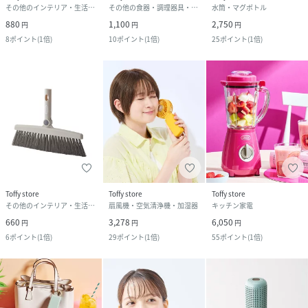
その他のインテリア・生活雑貨
その他の食器・調理器具・キッチン用品
水筒・マグボトル
880
1,100
2,750
円
円
円
8
ポイント
(
1倍
)
10
ポイント
(
1倍
)
25
ポイント
(
1倍
)
Toffy store
Toffy store
Toffy store
その他のインテリア・生活雑貨
扇風機・空気清浄機・加湿器
キッチン家電
660
3,278
6,050
円
円
円
6
ポイント
(
1倍
)
29
ポイント
(
1倍
)
55
ポイント
(
1倍
)