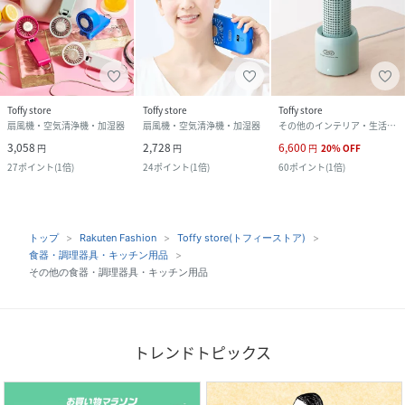
Toffy store
Toffy store
Toffy store
扇風機・空気清浄機・加湿器
扇風機・空気清浄機・加湿器
その他のインテリア・生活雑貨
3,058
2,728
6,600
円
円
円
20
%
OFF
27
ポイント
(
1倍
)
24
ポイント
(
1倍
)
60
ポイント
(
1倍
)
トップ
Rakuten Fashion
Toffy store(トフィーストア)
食器・調理器具・キッチン用品
その他の食器・調理器具・キッチン用品
トレンドトピックス