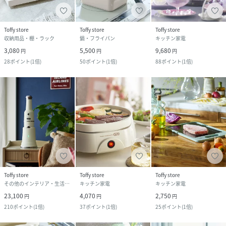
Toffy store
Toffy store
Toffy store
収納用品・棚・ラック
鍋・フライパン
キッチン家電
3,080
5,500
9,680
円
円
円
28
ポイント
(
1倍
)
50
ポイント
(
1倍
)
88
ポイント
(
1倍
)
Toffy store
Toffy store
Toffy store
その他のインテリア・生活雑貨
キッチン家電
キッチン家電
23,100
4,070
2,750
円
円
円
210
ポイント
(
1倍
)
37
ポイント
(
1倍
)
25
ポイント
(
1倍
)