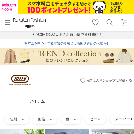
menu
home
search
favorite_border
shopping_cart
lock_outline
メニュー
トップ
検索
お気に入り
カート
ログイン
3,980円(税込)以上のお買い物で送料無料！
熊本県を中心とする地震の影響による配送遅延のお知らせ
favorite_border
お気に入りショップに登録する
アイテム
arrow_drop_down
arrow_drop_down
arrow_drop_down
性別
価格
色
セール
スーパーD