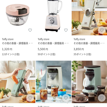
Toffy store
Toffy store
Toffy store
その他の食器・調理器具・キッチン用品
その他の食器・調理器具・キッチン用品
その他の食器・調理器具・キッチン用品
1,320
5,500
3,850
円
円
円
12
ポイント
(
1倍
)
50
ポイント
(
1倍
)
35
ポイント
(
1倍
)
Toffy store
Toffy store
Toffy store