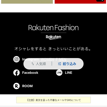
Instagram
WOMEN
/
MEN
人気順
絞り込み
swap_vert
Facebook
LINE
ROOM
【注意】楽天を装った不審なメールやSMSについて