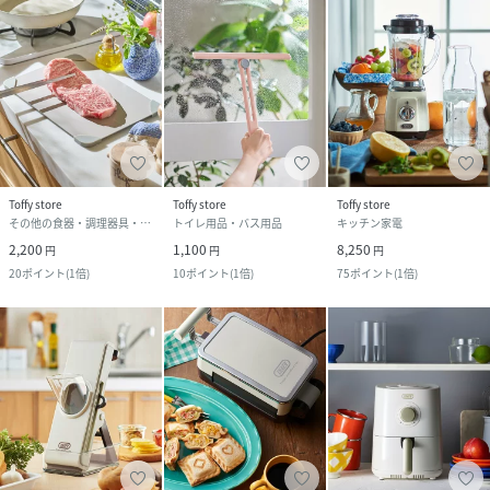
Toffy store
Toffy store
Toffy store
その他の食器・調理器具・キッチン用品
トイレ用品・バス用品
キッチン家電
2,200
1,100
8,250
円
円
円
20
ポイント
(
1倍
)
10
ポイント
(
1倍
)
75
ポイント
(
1倍
)