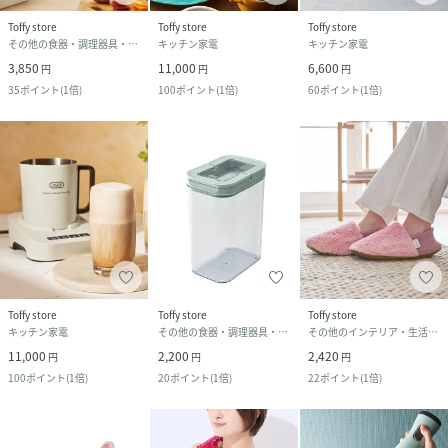
Toffy store
Toffy store
Toffy store
その他の食器・調理器具・キッチン用品
キッチン家電
キッチン家電
3,850
11,000
6,600
円
円
円
35
ポイント
(
1倍
)
100
ポイント
(
1倍
)
60
ポイント
(
1倍
)
Toffy store
Toffy store
Toffy store
キッチン家電
その他の食器・調理器具・キッチン用品
その他のインテリア・生活雑貨
11,000
2,200
2,420
円
円
円
100
ポイント
(
1倍
)
20
ポイント
(
1倍
)
22
ポイント
(
1倍
)