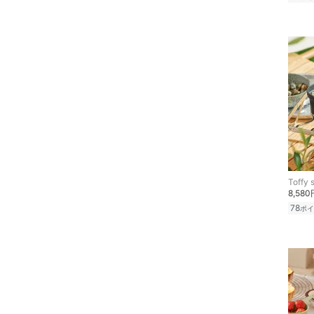
Toffy 
8,580
78
ポイ