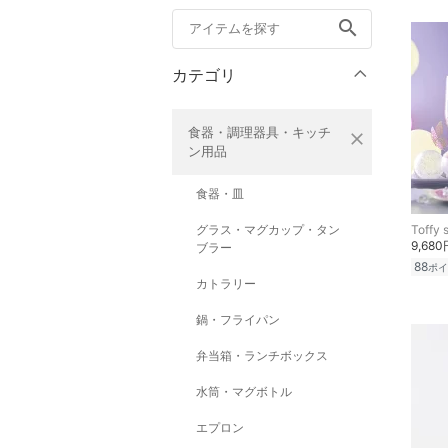
search
カテゴリ
食器・調理器具・キッチ
close
ン用品
食器・皿
グラス・マグカップ・タン
Toffy 
9,680
ブラー
88
ポイ
カトラリー
鍋・フライパン
弁当箱・ランチボックス
水筒・マグボトル
エプロン