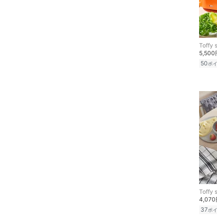
マタニティウェア・ベビ
ー用品
Toffy 
5,50
スーツ・フォーマル
50
ポ
水着・スイムグッズ
着物・浴衣・和装小物
スキンケア
ベースメイク
メイクアップ
ネイル
Toffy 
4,07
37
ポ
ボディケア・オーラルケ