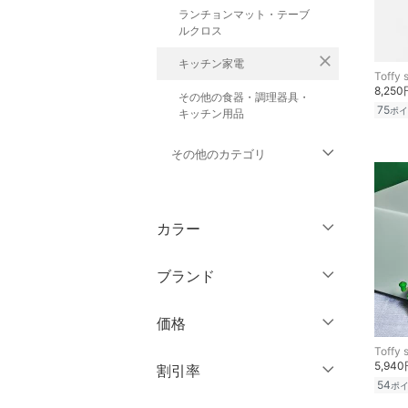
ランチョンマット・テーブ
ルクロス
close
キッチン家電
Toffy 
8,250
その他の食器・調理器具・
75
ポイ
キッチン用品
その他のカテゴリ
トップス
カラー
ジャケット・アウター
ブランド
パンツ
ブランド一覧からさがす >
価格
ワンピース・ドレス
Toffy 
5,94
円
～
円
割引率
スカート
54
ポ