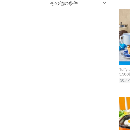
オールインワン・オーバ
％OFF
～
％OFF
その他の条件
絞り込み
クリア
絞り込み
ーオール
クーポン対象のみ表示
絞り込み
バッグ
スーパーDEALのみ表示
シューズ・靴
クリア
絞り込み
インナー・ルームウェア
靴下・レッグウェア
Toffy 
5,50
ファッション雑貨
50
ポ
アクセサリー・腕時計
財布・ポーチ・ケース
帽子
ヘアアクセサリー