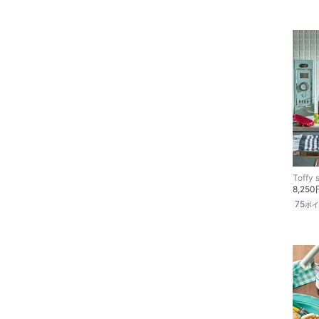
ア
ヘアケア
フレグランス
メイク道具・美容器具
コフレ・キット・セット
インテリア・生活雑貨
Toffy 
8,250
75
ポイ
スマホグッズ・オーディ
オ機器
スポーツ・アウトドア用
品
文房具