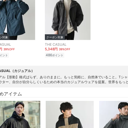
ン対象
クーポン対象
CASUAL
THE CASUAL
8円
5,348円
39%OFF
39%OFF
486
イント
ポイント
CASUAL（カジュアル）
アル【形動】格式ばらず、ありのままに。もっと気軽に、自然体でいること。Tシ
ウター、自分が自分らしくいるための本当のカジュアルウェアを提案。世界をもっ
めアイテム