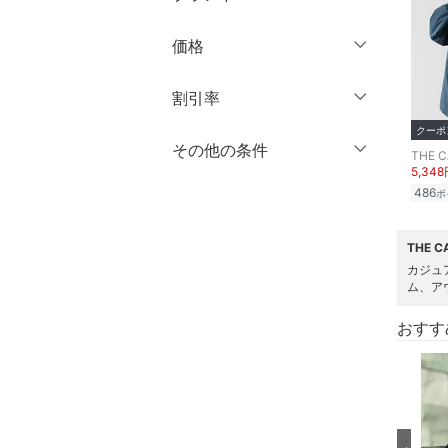
長袖
インナー・ルームウェア
ロング丈
クリア
絞り込み
ブランド一覧からさがす >
価格
靴下・レッグウェア
クリア
絞り込み
クリア
絞り込み
円
～
円
割引率
ファッション雑貨
クーポ
％OFF
～
％OFF
その他の条件
アクセサリー・腕時計
絞り込み
THE 
クリア
絞り込み
5,34
クーポン対象のみ表示
486
財布・ポーチ・ケース
ポ
絞り込み
スーパーDEALのみ表示
帽子
THE 
カジュ
クリア
絞り込み
ム、ア
ヘアアクセサリー
おすす
スーツ・フォーマル
水着・スイムグッズ
着物・浴衣・和装小物