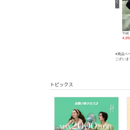
スキンケア
ベースメイク
THE CASUAL
THE
スーパーDEAL
メイクアップ
7,524
円
5
%OFF
4,95
THE CASUAL
4,180
円
5
%OFF
ネイル
※商品ペ
ございま
ボディケア・オーラルケ
ア
ヘアケア
トピックス
フレグランス
メイク道具・美容器具
コフレ・キット・セット