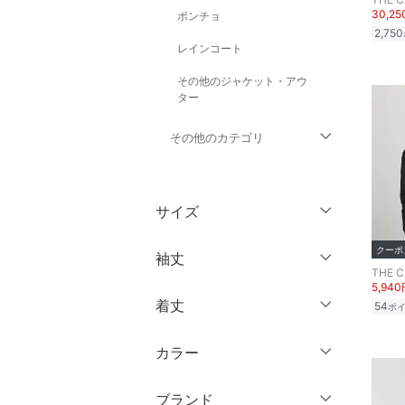
30,2
ポンチョ
2,750
レインコート
その他のジャケット・アウ
ター
その他のカテゴリ
トップス
サイズ
パンツ
ウェア（S/M/L）
クーポ
袖丈
オールインワン・オーバ
THE 
ーオール
～XS
S
5,94
着丈
54
ポ
ノースリーブ
M
L
バッグ
半袖
XL
XXL
カラー
ショート丈
シューズ・靴
七分袖・五分袖
3XL～
フリー
ミドル丈
ブランド