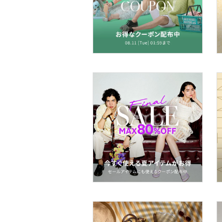
食器・調理器具・キッチ
ン用品
インテリア・生活雑貨
スマホグッズ・オーディ
オ機器
スポーツ・アウトドア用
品
文房具
ペット用品
福袋・ギフト・その他