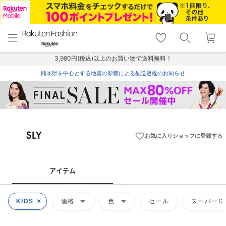
menu
home
search
favorite_border
shopping_cart
lock_outline
メニュー
トップ
検索
お気に入り
カート
ログイン
3,980円(税込)以上のお買い物で送料無料！
熊本県を中心とする地震の影響による配送遅延のお知らせ
favorite_border
お気に入りショップに登録する
アイテム
arrow_drop_down
arrow_drop_down
KIDS
価格
色
セール
スーパーDE