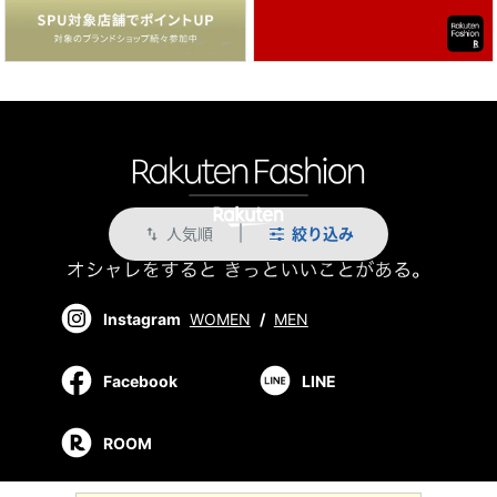
人気順
絞り込み
swap_vert
Instagram
WOMEN
/
MEN
Facebook
LINE
ROOM