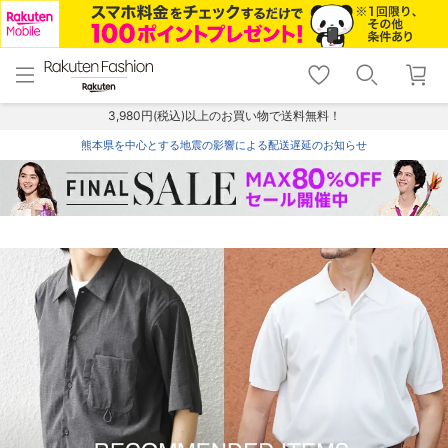
menu
home
search
favorite_border
shopping_cart
lock_outline
メニュー
トップ
検索
お気に入り
カート
ログイン
3,980円(税込)以上のお買い物で送料無料！
熊本県を中心とする地震の影響による配送遅延のお知らせ