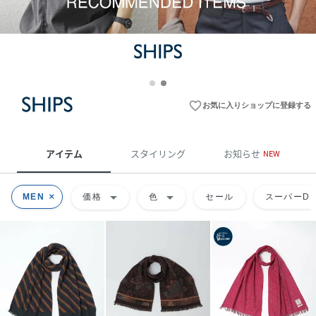
favorite_border
お気に入りショップに登録する
アイテム
スタイリング
お知らせ
NEW
arrow_drop_down
arrow_drop_down
MEN
価格
色
セール
スーパーDE