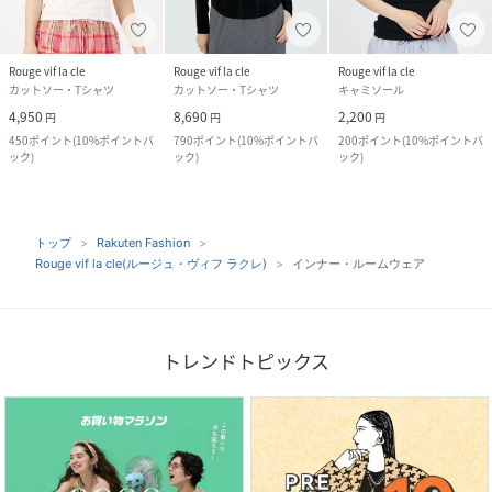
Rouge vif la cle
Rouge vif la cle
Rouge vif la cle
カットソー・Tシャツ
カットソー・Tシャツ
キャミソール
4,950
8,690
2,200
円
円
円
450
ポイント
(
10%ポイントバ
790
ポイント
(
10%ポイントバ
200
ポイント
(
10%ポイントバ
ック
)
ック
)
ック
)
トップ
Rakuten Fashion
Rouge vif la cle(ルージュ・ヴィフ ラクレ)
インナー・ルームウェア
トレンドトピックス