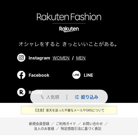
Instagram
WOMEN
/
MEN
Facebook
LINE
ROOM
人気順
絞り込み
swap_vert
【注意】楽天を装った不審なメールやSMSについて
新規会員登録
／
ご利用ガイド
／
お問い合わせ
／
法人のお客様
／
特定商取引法に基づく表記