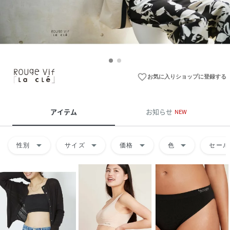
favorite_border
お気に入りショップに登録する
アイテム
お知らせ
NEW
arrow_drop_down
arrow_drop_down
arrow_drop_down
arrow_drop_down
性別
サイズ
価格
色
セール