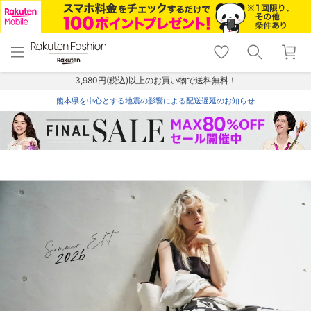
menu
home
search
favorite_border
shopping_cart
lock_outline
メニュー
トップ
検索
お気に入り
カート
ログイン
3,980円(税込)以上のお買い物で送料無料！
熊本県を中心とする地震の影響による配送遅延のお知らせ