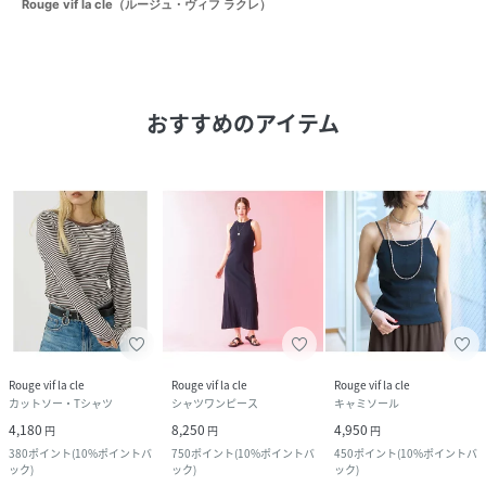
Rouge vif la cle（ルージュ・ヴィフ ラクレ）
おすすめのアイテム
Rouge vif la cle
Rouge vif la cle
Rouge vif la cle
カットソー・Tシャツ
シャツワンピース
キャミソール
4,180
8,250
4,950
円
円
円
380
ポイント
(
10%ポイントバ
750
ポイント
(
10%ポイントバ
450
ポイント
(
10%ポイントバ
ック
)
ック
)
ック
)