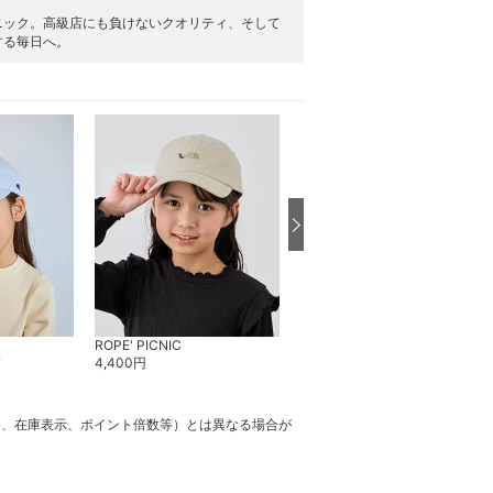
ニック。高級店にも負けないクオリティ、そして
する毎日へ。
ROPE' PICNIC
ROPE' PICNIC
F
4,400
円
1,795
円
40
%OFF
格、在庫表示、ポイント倍数等）とは異なる場合が