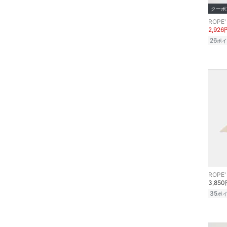
クリア
絞り込み
クーポ
靴下・レッグウェア
ROPE'
2,926
ファッション雑貨
26
ポイ
アクセサリー・腕時計
財布・ポーチ・ケース
ヘアアクセサリー
マタニティウェア・ベビ
ー用品
スーツ・フォーマル
ROPE'
3,85
水着・スイムグッズ
35
ポ
着物・浴衣・和装小物