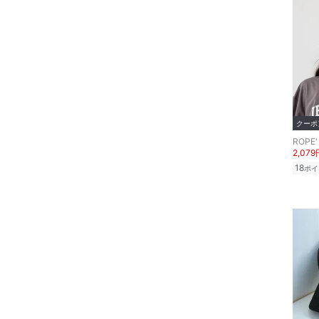
スキンケア
ボディケア・オーラルケ
ア
ヘアケア
クーポ
食器・調理器具・キッチ
ROPE'
ン用品
2,079
18
ポイ
インテリア・生活雑貨
スマホグッズ・オーディ
オ機器
スポーツ・アウトドア用
品
文房具