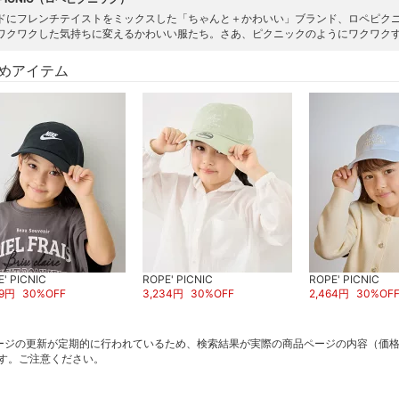
ドにフレンチテイストをミックスした「ちゃんと＋かわいい」ブランド、ロペピク
ワクワクした気持ちに変えるかわいい服たち。さあ、ピクニックのようにワクワク
めアイテム
' PICNIC
ROPE' PICNIC
ROPE' PICNIC
9
円
30
%OFF
3,234
円
30
%OFF
2,464
円
30
%OF
ージの更新が定期的に行われているため、検索結果が実際の商品ページの内容（価
す。ご注意ください。