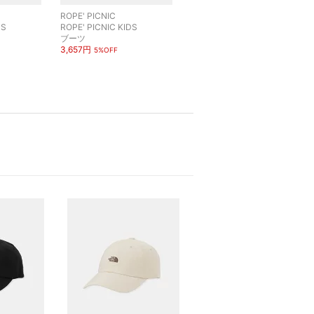
ROPE' PICNIC
ROPE' PICNIC
DS
ROPE' PICNIC KIDS
ROPE' PICNIC KIDS
ブーツ
ポーチ
3,657円
2,200円
5%OFF