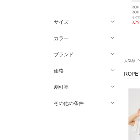
ROPE' PICNIC
ROPE' PICNIC
ROPE
トップス
ROPE' PICNIC KIDS
ROPE' PICNIC KIDS
ROPE
ベスト・ジレ
キャップ
その
サイズ
3,323円
4,499円
3,7
5%OFF
ジャケット・アウター
ウェア（S/M/L）
カラー
パンツ
～XS
S
ブランド
ワンピース・ドレス
M
L
人気順
ブランド一覧からさがす >
XL
XXL
価格
スカート
ROPE
3XL～
フリー
オールインワン・オーバ
円
～
円
割引率
ーオール
クリア
絞り込み
％OFF
～
％OFF
その他の条件
絞り込み
バッグ
クリア
絞り込み
クーポン対象のみ表示
シューズ・靴
絞り込み
スーパーDEALのみ表示
インナー・ルームウェア