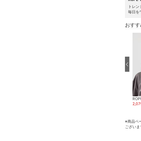
トレン
毎日を
おすす
ROPE' PICNIC
ROPE
スーパーDEAL
2,864
円
30
%OFF
2,07
ROPE' PICNIC
3,850
円
※商品ペ
ございま