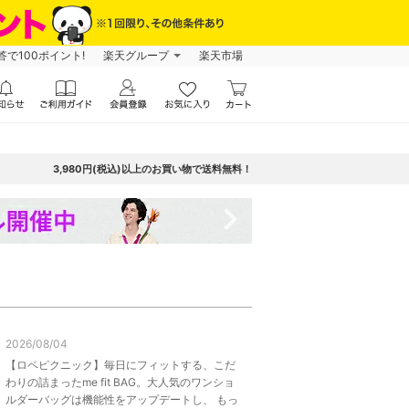
で100ポイント!
楽天グループ
楽天市場
3,980円(税込)以上のお買い物で送料無料！
navigate_next
2026/08/04
【ロペピクニック】毎日にフィットする、こだ
わりの詰まったme fit BAG。大人気のワンショ
ルダーバッグは機能性をアップデートし、 もっ