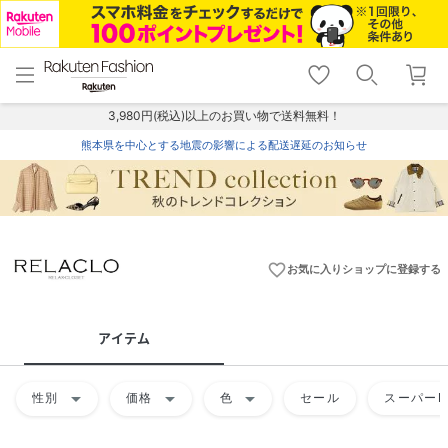
menu
home
search
favorite_border
shopping_cart
lock_outline
メニュー
トップ
検索
お気に入り
カート
ログイン
3,980円(税込)以上のお買い物で送料無料！
熊本県を中心とする地震の影響による配送遅延のお知らせ
favorite_border
お気に入りショップに登録する
アイテム
arrow_drop_down
arrow_drop_down
arrow_drop_down
性別
価格
色
セール
スーパーD