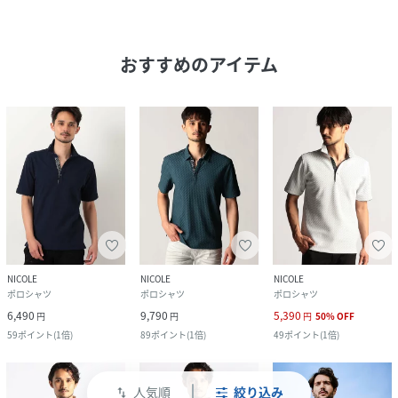
おすすめのアイテム
NICOLE
NICOLE
NICOLE
ポロシャツ
ポロシャツ
ポロシャツ
6,490
9,790
5,390
円
円
円
50
%
OFF
59
ポイント
(
1倍
)
89
ポイント
(
1倍
)
49
ポイント
(
1倍
)
人気順
絞り込み
swap_vert