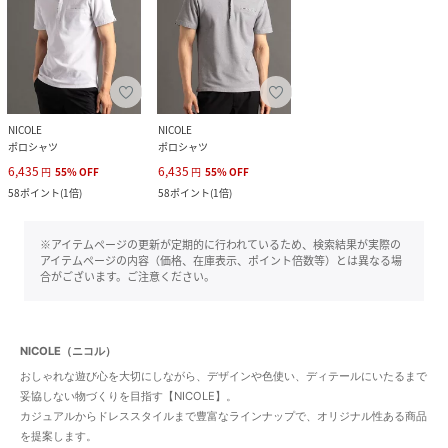
NICOLE
NICOLE
ポロシャツ
ポロシャツ
6,435
6,435
円
55
%
OFF
円
55
%
OFF
58
ポイント
(
1倍
)
58
ポイント
(
1倍
)
※アイテムページの更新が定期的に行われているため、検索結果が実際の
アイテムページの内容（価格、在庫表示、ポイント倍数等）とは異なる場
合がございます。ご注意ください。
NICOLE（ニコル）
おしゃれな遊び心を大切にしながら、デザインや色使い、ディテールにいたるまで
妥協しない物づくりを目指す【NICOLE】。
カジュアルからドレススタイルまで豊富なラインナップで、オリジナル性ある商品
を提案します。