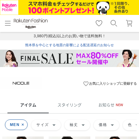
menu
home
search
favorite_border
shopping_cart
lock_outline
メニュー
トップ
検索
お気に入り
カート
ログイン
3,980円(税込)以上のお買い物で送料無料！
熊本県を中心とする地震の影響による配送遅延のお知らせ
favorite_border
お気に入りショップに登録する
アイテム
スタイリング
お知らせ
NEW
arrow_drop_down
arrow_drop_down
arrow_drop_down
arrow_drop
MEN
サイズ
袖丈
価格
色