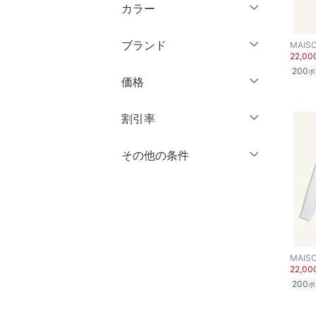
半袖
XL
XXL
カラー
オールインワン・オーバ
ショート丈
ーオール
七分袖・五分袖
3XL～
フリー
ミドル丈
ブランド
MAISO
長袖
バッグ
22,0
ロング丈
クリア
絞り込み
ブランド一覧からさがす >
200
ポ
価格
シューズ・靴
クリア
絞り込み
クリア
絞り込み
円
～
円
割引率
インナー・ルームウェア
％OFF
～
％OFF
その他の条件
靴下・レッグウェア
絞り込み
クリア
絞り込み
クーポン対象のみ表示
ファッション雑貨
絞り込み
スーパーDEALのみ表示
アクセサリー・腕時計
クリア
絞り込み
財布・ポーチ・ケース
MAISO
22,0
200
ポ
帽子