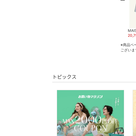
品
文房具
ペット用品
MAISON KITSUNE
MAISON KITSUNE
MAI
24,420
円
40
%OFF
14,630
円
30
%OFF
20,7
福袋・ギフト・その他
※商品ペ
ございま
トピックス