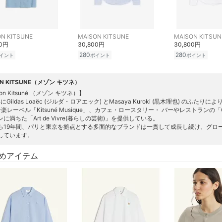
N KITSUNE
MAISON KITSUNE
MAISON KITSUN
00円
30,800円
30,800円
280
280
イント
ポイント
ポイント
ON KITSUNE（メゾン キツネ）
on Kitsuné （メゾン キツネ）】
年にGildas Loaëc (ジルダ・ロアエック) とMasaya Kuroki (黒木理也) のふたり
楽レーベル「Kitsuné Musique」、カフェ・ロースタリー・ バーやレストランの「C
に満ちた「Art de Vivre(暮らしの芸術)」を提供している。
ら19年間、パリと東京を拠点とする多面的なブランドは一貫して成長し続け、グロ
しています。
めアイテム