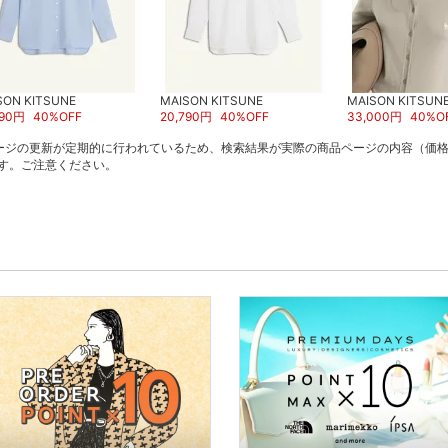
SON KITSUNE
MAISON KITSUNE
MAISON KITSUN
90
円
40
%OFF
20,790
円
40
%OFF
33,000
円
40
%O
ージの更新が定期的に行われているため、検索結果が実際の商品ページの内容（価
す。ご注意ください。