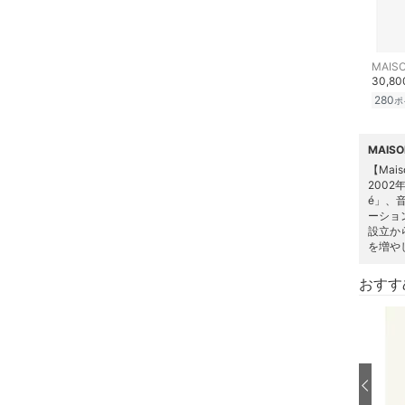
ア
ヘアケア
MAISO
30,8
280
フレグランス
ポ
メイク道具・美容器具
MAIS
【Mais
2002
コフレ・キット・セット
é」、⾳
ーション
食器・調理器具・キッチ
設立か
ン用品
を増や
おすす
インテリア・生活雑貨
スマホグッズ・オーディ
オ機器
スポーツ・アウトドア用