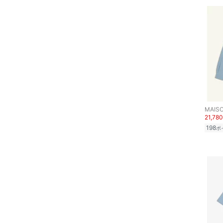
ヘアアクセサリー
マタニティウェア・ベビ
ー用品
スーツ・フォーマル
水着・スイムグッズ
着物・浴衣・和装小物
MAISO
21,78
198
スキンケア
ポ
ベースメイク
メイクアップ
ネイル
ボディケア・オーラルケ