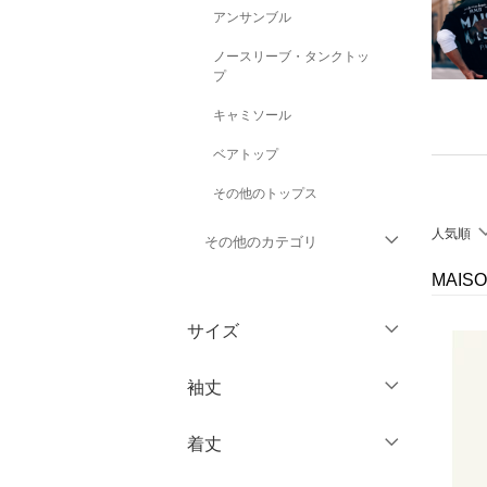
アンサンブル
ノースリーブ・タンクトッ
プ
キャミソール
ベアトップ
その他のトップス
人気順
その他のカテゴリ
MAIS
ジャケット・アウター
サイズ
パンツ
ウェア（S/M/L）
袖丈
ワンピース・ドレス
～XS
S
着丈
スカート
ノースリーブ
M
L